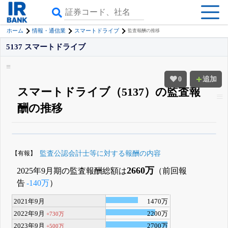
ホーム
情報・通信業
スマートドライブ
監査報酬の推移
5137 スマートドライブ
0
追加
スマートドライブ（5137）の監査報
酬の推移
β版IRBANKでは、
8月24日まで完全無料
四半期業績・決算の進捗
がさらに
詳しく見られる
無料でβ版をはじめる
【有報】
監査公認会計士等に対する報酬の内容
登録すると永久30%OFFと米株版の先行利用も付きます
2660万
2025年9月期の監査報酬総額は
（前回報
告
-140万
）
2021年9月
1470万
2022年9月
2200万
+730万
2023年9月
2700万
+500万