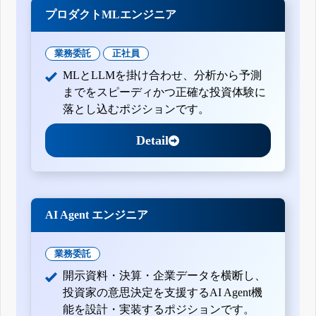
プロダクトMLエンジニア
業務委託
正社員
MLとLLMを掛け合わせ、分析から予測
までをスピーディかつ正確な投資体験に
落とし込むポジションです。
Detail
AI Agent エンジニア
業務委託
開示資料・決算・企業データを横断し、
投資家の意思決定を支援するAI Agent機
能を設計・実装するポジションです。