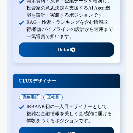
開示資料・決算・企業データを横断し、
投資家の意思決定を支援するAI Agent機
能を設計・実装するポジションです。
RAG・検索・ランキングを含む情報取
得/推論パイプラインの設計から運用まで
一気通貫で担います。
Detail
UI/UXデザイナー
業務委託
正社員
IRBANK初の一人目デザイナーとして、
複雑な金融情報を美しく直感的に届ける
体験をつくるポジションです。