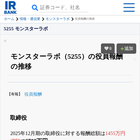
ホーム
情報・通信業
モンスターラボ
役員報酬の推移
5255 モンスターラボ
0
追加
モンスターラボ（5255）の役員報酬
の推移
β版IRBANKでは、
8月24日まで完全無料
役員の兼任・大株主
がさらに詳し
く追える
無料でβ版をはじめる
【有報】
役員報酬
登録すると永久30%OFFと米株版の先行利用も付きます
取締役
2025年12月期の取締役に対する報酬総額は
1455万円