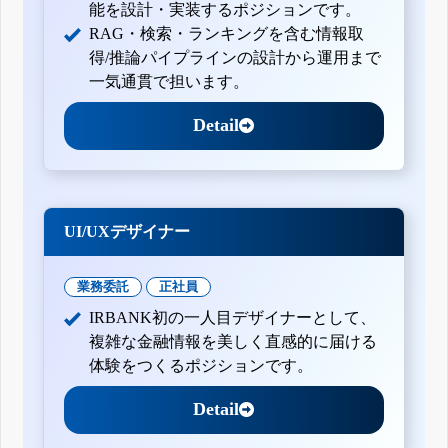
能を設計・実装するポジションです。
RAG・検索・ランキングを含む情報取
得/推論パイプラインの設計から運用まで
一気通貫で担います。
Detail
UI/UXデザイナー
業務委託
正社員
IRBANK初の一人目デザイナーとして、
複雑な金融情報を美しく直感的に届ける
体験をつくるポジションです。
Detail