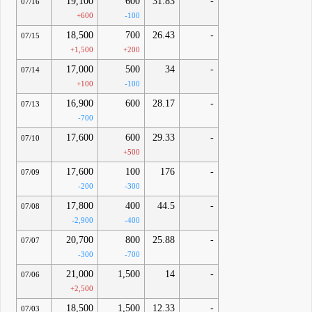
19,100
600
31.83
-
07/16
+600
-100
18,500
700
26.43
-
07/15
+1,500
+200
17,000
500
34
-
07/14
+100
-100
16,900
600
28.17
-
07/13
-700
17,600
600
29.33
-
07/10
+500
17,600
100
176
-
07/09
-200
-300
17,800
400
44.5
-
07/08
-2,900
-400
20,700
800
25.88
-
07/07
-300
-700
21,000
1,500
14
-
07/06
+2,500
18,500
1,500
12.33
-
07/03