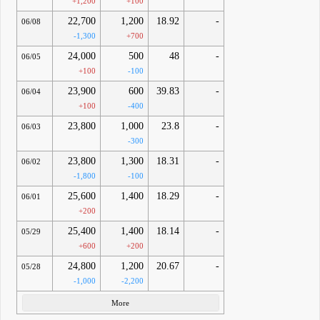
+1,200
+100
22,700
1,200
18.92
-
06/08
-1,300
+700
24,000
500
48
-
06/05
+100
-100
23,900
600
39.83
-
06/04
+100
-400
23,800
1,000
23.8
-
06/03
-300
23,800
1,300
18.31
-
06/02
-1,800
-100
25,600
1,400
18.29
-
06/01
+200
25,400
1,400
18.14
-
05/29
+600
+200
24,800
1,200
20.67
-
05/28
-1,000
-2,200
More