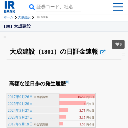
ホーム
大成建設
日証金速報
1801 大成建設
0
大成建設（1801）の日証金速報
β版IRBANKでは、
8月24日まで完全無料
空売り・信用需給
がさらに詳しく
見られる
無料でβ版をはじめる
#1
登録すると永久30%OFFと米株版の先行利用も付きます
高額な逆日歩の発生履歴
2017年9月26日
16.50
※金額調整
円/3日
2025年9月26日
4
円/1日
2024年3月27日
3.75
円/3日
2023年9月27日
3.15
円/3日
2017年9月19日
1.50
※金額調整
円/3日