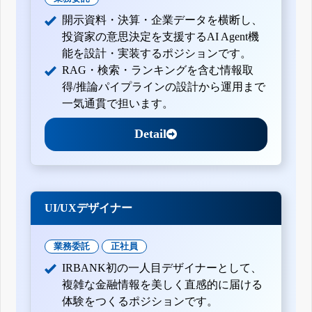
開示資料・決算・企業データを横断し、
投資家の意思決定を支援するAI Agent機
能を設計・実装するポジションです。
RAG・検索・ランキングを含む情報取
得/推論パイプラインの設計から運用まで
一気通貫で担います。
Detail
UI/UXデザイナー
業務委託
正社員
IRBANK初の一人目デザイナーとして、
複雑な金融情報を美しく直感的に届ける
体験をつくるポジションです。