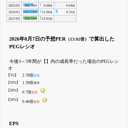
2025/03
682.78
9.68
0.04
円
倍
倍
2026/03
1025.53
15.66
0.31
円
倍
倍
2027/03
926.33
13.92
-
円
倍
2026年8月7日の予想PER
で算出した
（13.92倍）
PEGレシオ
今後3～5年間が【】内の成長率だった場合のPEGレシ
オ
【5%】
2.78倍
割高
【10%】
1.39倍
標準
【20%】
0.7倍
割安
【30%】
0.46倍
割安
EPS