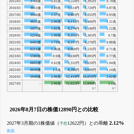
2015/03
3788億
0.81兆
3,554円
3,395円
0.79兆
2016/03
3651億
1.29兆
5,514円
3,720円
0.87兆
2017/03
3946億
1.57兆
6,803円
4,055円
0.93兆
2018/03
4835億
2.06兆
9,113円
5,400円
1.21兆
2019/03
5037億
1.82兆
8,274円
5,140円
1.12兆
2020/03
5224億
1.99兆
9,351円
3,305円
0.7兆
2021/03
6402億
1.73兆
8,257円
4,270円
0.88兆
2022/03
6211億
1.36兆
6,669円
3,535円
0.71兆
2023/03
5586億
0.9兆
4,630円
4,095円
0.77兆
2024/03
6605億
0.62兆
3,332円
5,620円
1.04兆
2025/03
6030億
1.5兆
8,280円
6,609円
1.14兆
2026/03
5948億
2.06兆
12,410円
16,055円
2.62兆
2027/03
-
2.06兆
12,622円
12,890円
2.1兆
8/7
8/7
2026年8月7日の株価12890円との比較
2.12%
2027年3月期の1株価値（
12622円）との乖離
予想
割高