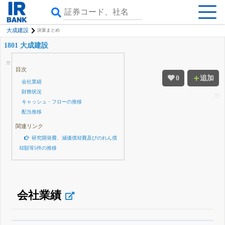
大成建設
決算まとめ
1801 大成建設
目次
0
追加
会社業績
財務状況
キャッシュ・フローの推移
配当推移
関連リンク
研究開発費、減価償却費及びのれん償
却額等5件の推移
会社業績