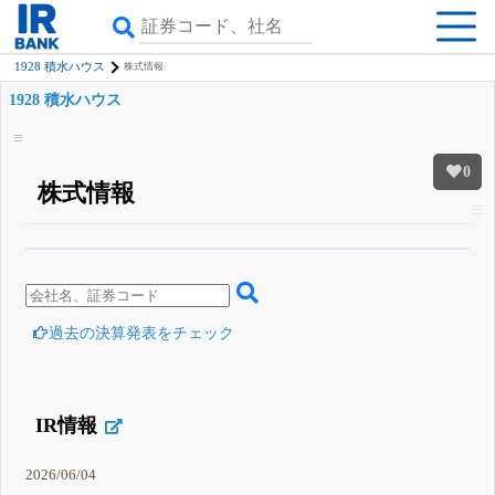
1928 積水ハウス
株式情報
1928 積水ハウス
0
株式情報
β版IRBANKでは、
8月24日まで完全無料
四半期業績・決算の進捗
がさらに
詳しく見られる
無料でβ版をはじめる
登録すると永久30%OFFと米株版の先行利用も付きます
過去の決算発表をチェック
IR情報
2026/06/04