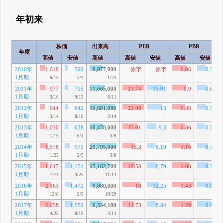
年初来
株価
出来高
PER
PBR
年度
高値
安値
高値
高値
安値
高値
安値
2010年
1,018
592
9,977,000
赤字
赤字
0.96
0.56
1月期
6/15
3/4
1/21
2011年
977
715
11,665,000
21.74
15.91
0.9
0.66
1月期
3/16
9/15
6/11
2012年
944
642
19,681,000
22.06
15
0.86
0.58
1月期
3/14
8/19
3/14
2013年
1,030
638
10,478,000
15.01
9.3
0.86
0.54
1月期
1/15
6/4
3/9
2014年
1,578
971
20,795,000
13.3
8.19
1.16
0.71
1月期
1/23
2/5
3/8
2015年
1,647
1,151
15,182,700
12.58
8.79
1.08
0.75
1月期
12/4
3/25
11/14
2016年
2,163
1,472
9,080,000
18
12.25
1.43
0.98
1月期
12/8
2/5
10/29
2017年
2,058
1,552
9,334,100
11.73
8.84
1.29
0.97
1月期
4/25
8/19
3/11