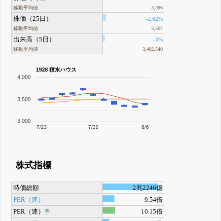
移動平均値
3,396
株価（25日）
-2.62%
移動平均値
3,507
出来高（5日）
-3%
移動平均値
3,402,540
1928 積水ハウス
4,000
3,500
3,000
7/23
7/30
8/6
株式指標
時価総額
2兆2246億
PER（連）
9.54倍
PER（連）
10.15倍
予