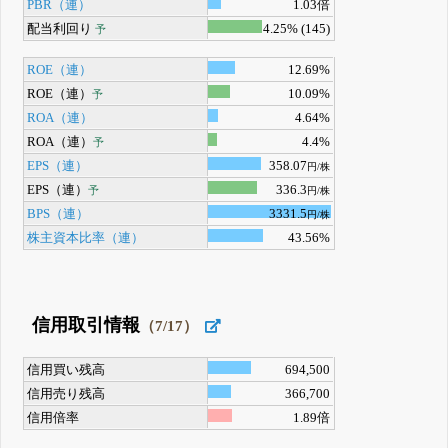
PBR（連）
1.03倍
配当利回り
4.25% (145)
予
ROE（連）
12.69%
ROE（連）
10.09%
予
ROA（連）
4.64%
ROA（連）
4.4%
予
EPS（連）
358.07
円/株
EPS（連）
336.3
予
円/株
BPS（連）
3331.5
円/株
株主資本比率（連）
43.56%
信用取引情報
（7/17）
信用買い残高
694,500
信用売り残高
366,700
信用倍率
1.89倍