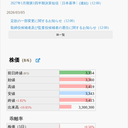
2027年1月期第1四半期決算短信〔日本基準〕(連結)（12:00）
2026/03/05
定款の一部変更に関するお知らせ（12:00）
取締役候補者及び監査役候補者の選任に関するお知らせ（12:00）
IR一覧
株価
（8/6）
前日終値
3,354
(8/5)
始値
3,360
高値
3,419
安値
3,343
終値
3,415
+1.82%
出来高
3,300,300
+19.85%
乖離率
株価（5日）
+0.56%