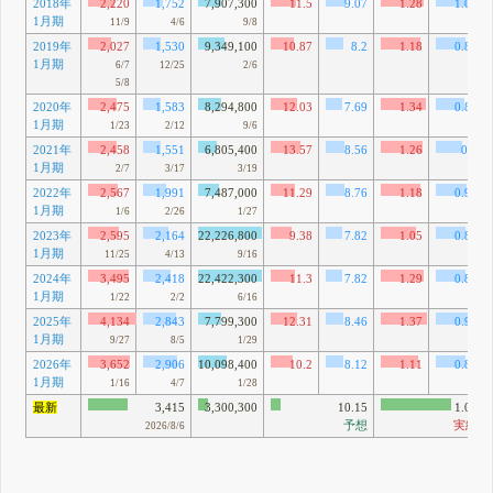
2018年
2,220
1,752
7,907,300
11.5
9.07
1.28
1.01
1月期
11/9
4/6
9/8
2019年
2,027
1,530
9,349,100
10.87
8.2
1.18
0.89
1月期
6/7
12/25
2/6
5/8
2020年
2,475
1,583
8,294,800
12.03
7.69
1.34
0.85
1月期
1/23
2/12
9/6
2021年
2,458
1,551
6,805,400
13.57
8.56
1.26
0.8
1月期
2/7
3/17
3/19
2022年
2,567
1,991
7,487,000
11.29
8.76
1.18
0.91
1月期
1/6
2/26
1/27
2023年
2,595
2,164
22,226,800
9.38
7.82
1.05
0.88
1月期
11/25
4/13
9/16
2024年
3,495
2,418
22,422,300
11.3
7.82
1.29
0.89
1月期
1/22
2/2
6/16
2025年
4,134
2,843
7,799,300
12.31
8.46
1.37
0.94
1月期
9/27
8/5
1/29
2026年
3,652
2,906
10,098,400
10.2
8.12
1.11
0.88
1月期
1/16
4/7
1/28
最新
3,415
3,300,300
10.15
1.03
予想
実績
2026/8/6