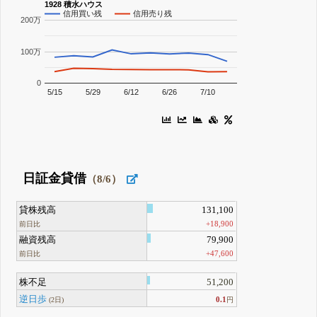
1928 積水ハウス
信用買い残
信用売り残
200万
100万
0
5/15
5/29
6/12
6/26
7/10
日証金貸借
（8/6）
貸株残高
131,100
+18,900
前日比
融資残高
79,900
+47,600
前日比
株不足
51,200
逆日歩
0.1
(2日)
円