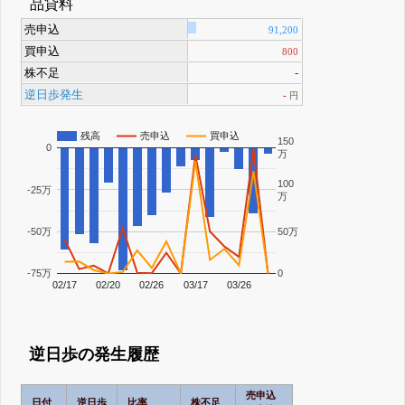
品貸料
売申込
91,200
買申込
800
株不足
-
逆日歩発生
-
円
残高
売申込
買申込
150
0
万
100
-25万
万
-50万
50万
-75万
0
02/17
02/20
02/26
03/17
03/26
逆日歩の発生履歴
売申込
日付
逆日歩
比率
株不足