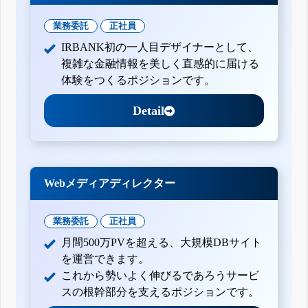
業務委託
正社員
IRBANK初の一人目デザイナーとして、
複雑な金融情報を美しく直感的に届ける
体験をつくるポジションです。
Detail
Webメディアディレクター
業務委託
正社員
月間500万PVを超える、大規模DBサイト
を運営できます。
これから勢いよく伸びるであろうサービ
スの根幹部分を支えるポジションです。