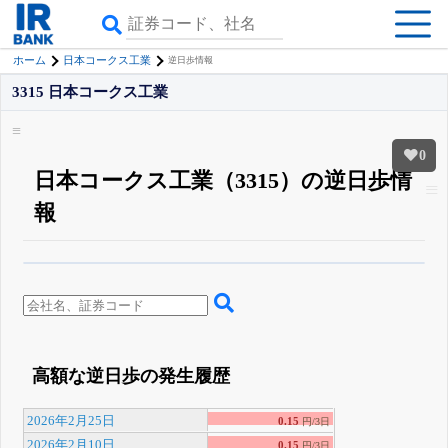
ホーム
日本コークス工業
逆日歩情報
3315 日本コークス工業
0
日本コークス工業（3315）の逆日歩情
報
β版IRBANKでは、
8月24日まで完全無料
空売り・信用需給
がさらに詳しく
見られる
無料でβ版をはじめる
登録すると永久30%OFFと米株版の先行利用も付きます
高額な逆日歩の発生履歴
2026年2月25日
0.15
円/3日
2026年2月10日
0.15
円/3日