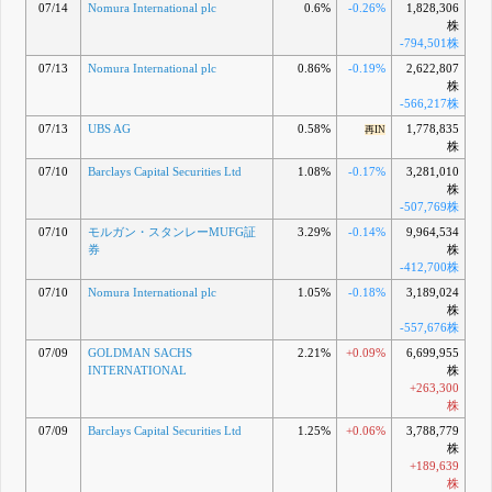
07/14
Nomura International plc
0.6%
-0.26%
1,828,306
株
-794,501株
07/13
Nomura International plc
0.86%
-0.19%
2,622,807
株
-566,217株
07/13
UBS AG
0.58%
1,778,835
再IN
株
07/10
Barclays Capital Securities Ltd
1.08%
-0.17%
3,281,010
株
-507,769株
07/10
モルガン・スタンレーMUFG証
3.29%
-0.14%
9,964,534
券
株
-412,700株
07/10
Nomura International plc
1.05%
-0.18%
3,189,024
株
-557,676株
07/09
GOLDMAN SACHS
2.21%
+0.09%
6,699,955
INTERNATIONAL
株
+263,300
株
07/09
Barclays Capital Securities Ltd
1.25%
+0.06%
3,788,779
株
+189,639
株