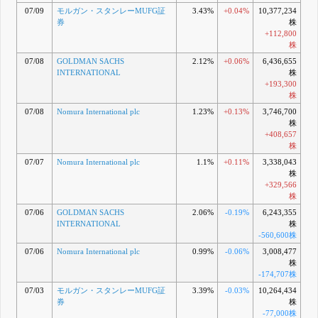
07/09
モルガン・スタンレーMUFG証
3.43%
+0.04%
10,377,234
券
株
+112,800
株
07/08
GOLDMAN SACHS
2.12%
+0.06%
6,436,655
INTERNATIONAL
株
+193,300
株
07/08
Nomura International plc
1.23%
+0.13%
3,746,700
株
+408,657
株
07/07
Nomura International plc
1.1%
+0.11%
3,338,043
株
+329,566
株
07/06
GOLDMAN SACHS
2.06%
-0.19%
6,243,355
INTERNATIONAL
株
-560,600株
07/06
Nomura International plc
0.99%
-0.06%
3,008,477
株
-174,707株
07/03
モルガン・スタンレーMUFG証
3.39%
-0.03%
10,264,434
券
株
-77,000株