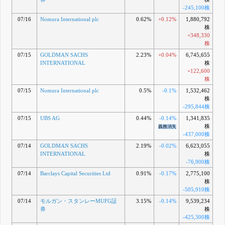
-245,100株
07/16
Nomura International plc
0.62%
+0.12%
1,880,792
株
+348,330
株
07/15
GOLDMAN SACHS
2.23%
+0.04%
6,745,655
INTERNATIONAL
株
+122,600
株
07/15
Nomura International plc
0.5%
-0.1%
1,532,462
株
-295,844株
07/15
UBS AG
0.44%
-0.14%
1,341,835
株
義務消失
-437,000株
07/14
GOLDMAN SACHS
2.19%
-0.02%
6,623,055
INTERNATIONAL
株
-76,900株
07/14
Barclays Capital Securities Ltd
0.91%
-0.17%
2,775,100
株
-505,910株
07/14
モルガン・スタンレーMUFG証
3.15%
-0.14%
9,539,234
券
株
-425,300株