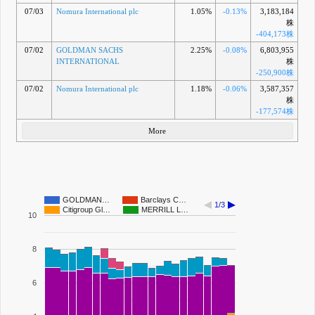
07/03
Nomura International plc
1.05%
-0.13%
3,183,184
株
-404,173株
07/02
GOLDMAN SACHS
2.25%
-0.08%
6,803,955
INTERNATIONAL
株
-250,900株
07/02
Nomura International plc
1.18%
-0.06%
3,587,357
株
-177,574株
More
GOLDMAN…
Barclays C…
1/3
Citigroup Gl…
MERRILL L…
10
8
6