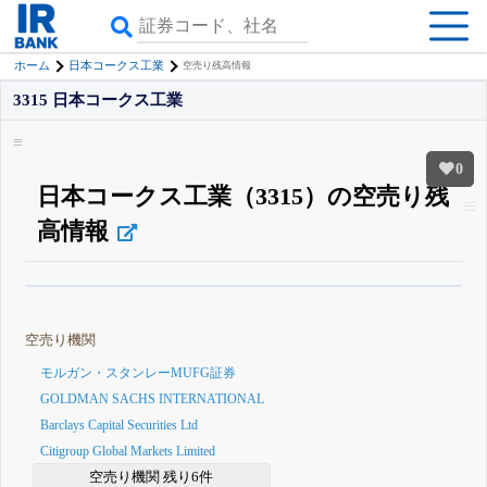
ホーム
日本コークス工業
空売り残高情報
3315 日本コークス工業
0
日本コークス工業（3315）の空売り残
高情報
β版IRBANKでは、
8月24日まで完全無料
空売り・信用需給
がさらに詳しく
見られる
無料でβ版をはじめる
空売り機関
登録すると永久30%OFFと米株版の先行利用も付きます
モルガン・スタンレーMUFG証券
GOLDMAN SACHS INTERNATIONAL
Barclays Capital Securities Ltd
Citigroup Global Markets Limited
空売り機関 残り6件