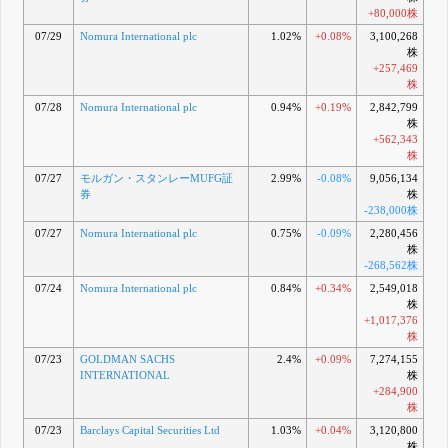
+80,000株
07/29
Nomura International plc
1.02%
+0.08%
3,100,268
株
+257,469
株
07/28
Nomura International plc
0.94%
+0.19%
2,842,799
株
+562,343
株
07/27
モルガン・スタンレーMUFG証
2.99%
-0.08%
9,056,134
券
株
-238,000株
07/27
Nomura International plc
0.75%
-0.09%
2,280,456
株
-268,562株
07/24
Nomura International plc
0.84%
+0.34%
2,549,018
株
+1,017,376
株
07/23
GOLDMAN SACHS
2.4%
+0.09%
7,274,155
INTERNATIONAL
株
+284,900
株
07/23
Barclays Capital Securities Ltd
1.03%
+0.04%
3,120,800
株