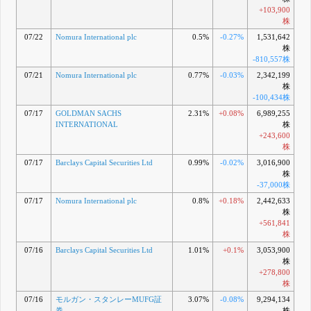
+103,900
株
07/22
Nomura International plc
0.5%
-0.27%
1,531,642
株
-810,557株
07/21
Nomura International plc
0.77%
-0.03%
2,342,199
株
-100,434株
07/17
GOLDMAN SACHS
2.31%
+0.08%
6,989,255
INTERNATIONAL
株
+243,600
株
07/17
Barclays Capital Securities Ltd
0.99%
-0.02%
3,016,900
株
-37,000株
07/17
Nomura International plc
0.8%
+0.18%
2,442,633
株
+561,841
株
07/16
Barclays Capital Securities Ltd
1.01%
+0.1%
3,053,900
株
+278,800
株
07/16
モルガン・スタンレーMUFG証
3.07%
-0.08%
9,294,134
券
株