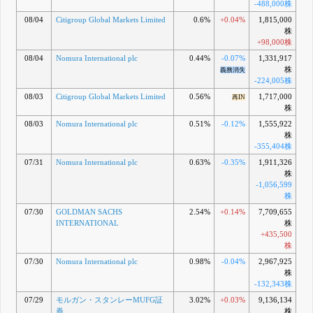
-488,000株
08/04
Citigroup Global Markets Limited
0.6%
+0.04%
1,815,000
株
+98,000株
08/04
Nomura International plc
0.44%
-0.07%
1,331,917
株
義務消失
-224,005株
08/03
Citigroup Global Markets Limited
0.56%
1,717,000
再IN
株
08/03
Nomura International plc
0.51%
-0.12%
1,555,922
株
-355,404株
07/31
Nomura International plc
0.63%
-0.35%
1,911,326
株
-1,056,599
株
07/30
GOLDMAN SACHS
2.54%
+0.14%
7,709,655
INTERNATIONAL
株
+435,500
株
07/30
Nomura International plc
0.98%
-0.04%
2,967,925
株
-132,343株
07/29
モルガン・スタンレーMUFG証
3.02%
+0.03%
9,136,134
券
株