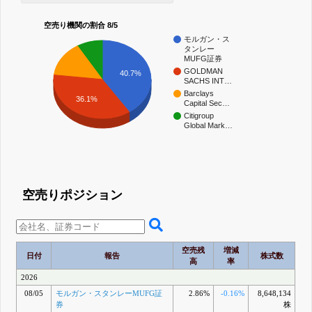
空売り機関の割合 8/5
モルガン・ス
タンレー
MUFG証券
GOLDMAN
40.7%
SACHS INT…
Barclays
36.1%
Capital Sec…
Citigroup
Global Mark…
空売りポジション
空売残
増減
日付
報告
株式数
高
率
2026
08/05
モルガン・スタンレーMUFG証
2.86%
-0.16%
8,648,134
券
株