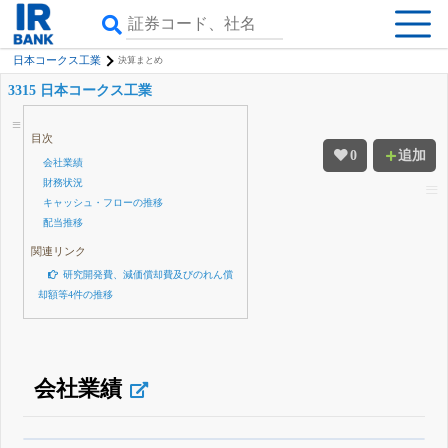
日本コークス工業
決算まとめ
3315 日本コークス工業
目次
0
追加
会社業績
財務状況
キャッシュ・フローの推移
配当推移
関連リンク
研究開発費、減価償却費及びのれん償
却額等4件の推移
会社業績