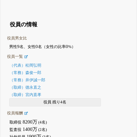
役員の情報
役員男女比
9
0
0
男性
名、女性
名（女性の比率
%）
役員一覧
（代表）松岡弘明
（常務）森俊一郎
（常務）井伊誠一郎
（取締）德永直之
（取締）宮内直孝
役員 残り4名
役員報酬
8200万
取締役
(4名)
1400万
監査役
(2名)
1900万
社外役員
(3名)