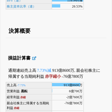
BPS（連）
116.94
円/株
株主資本比率（連）
26.53%
決算概要
損益計算書
通期連結売上高
7.73%減
913億8600万, 親会社株主に
帰属する当期純利益
赤字縮小
-76億7800万
売上高
913億8600万
-7.73%
営業利益
黒転
6億700万
経常利益
-2億7600万
赤縮
親会社株主に帰属する当期純
-76億7800万
利益
赤縮