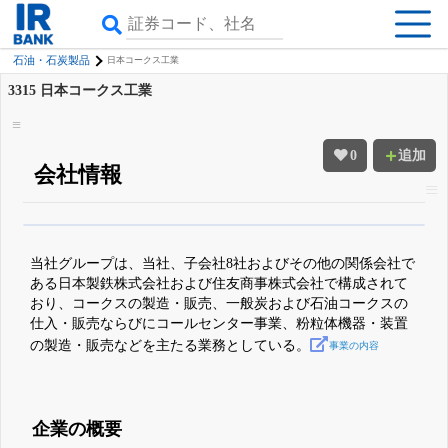
石油・石炭製品
日本コークス工業
3315
日本コークス工業
0
追加
会社情報
β版IRBANKでは、
8月24日まで完全無料
四半期業績・決算の進捗
がさらに
詳しく見られる
無料でβ版をはじめる
当社グループは、当社、子会社8社およびその他の関係会社で
登録すると永久30%OFFと米株版の先行利用も付きます
ある日本製鉄株式会社および住友商事株式会社で構成されて
おり、コークスの製造・販売、一般炭および石油コークスの
仕入・販売ならびにコールセンター事業、粉粒体機器・装置
の製造・販売などを主たる業務としている。
事業の内容
企業の概要