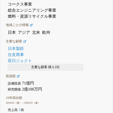
コークス事業
総合エンジニアリング事業
燃料・資源リサイクル事業
地域ごとの情報
日本
アジア
北米
欧州
主要な顧客
日本製鉄
住友商事
双日ジェクト
主要な顧客 残り2社
投資額
71億円
設備投資
2億100万円
研究開発
10年前比較
2016/03（連）～2026/03（連）
1
売上高
倍