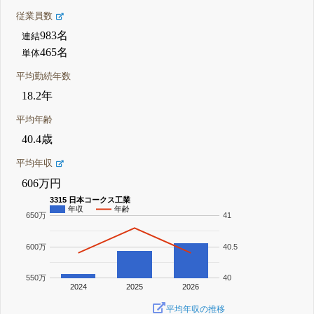
従業員数
983名
連結
465名
単体
平均勤続年数
18.2年
平均年齢
40.4歳
平均年収
606万円
3315 日本コークス工業
年収
年齢
650万
41
600万
40.5
550万
40
2024
2025
2026
平均年収の推移