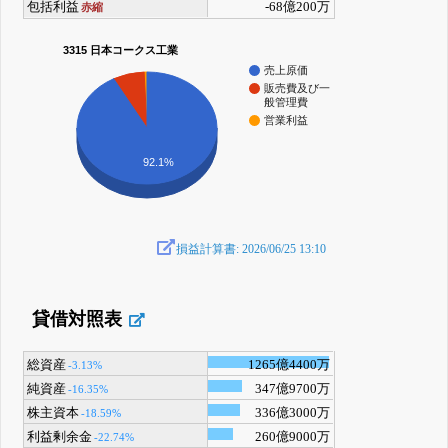
包括利益
-68億200万
赤縮
3315 日本コークス工業
売上原価
販売費及び一
般管理費
営業利益
92.1%
損益計算書: 2026/06/25 13:10
貸借対照表
総資産
1265億4400万
-3.13%
純資産
347億9700万
-16.35%
株主資本
336億3000万
-18.59%
利益剰余金
260億9000万
-22.74%