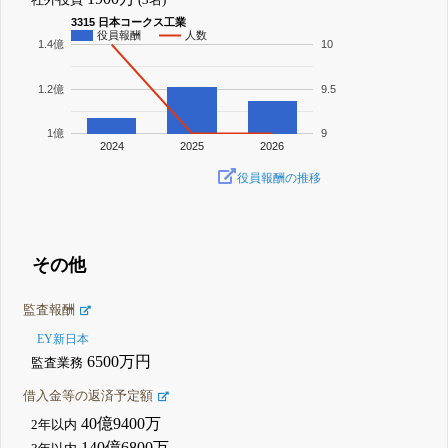
3315 日本コークス工業
役員報酬
人数
1.4億
10
1.2億
9.5
1億
9
2024
2025
2026
役員報酬の推移
その他
監査報酬
EY新日本
6500万円
監査業務
借入金等の返済予定額
40億9400万
2年以内
140億6800万