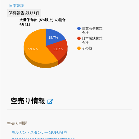
日本製鉄
保有報告 残り1件
大量保有者（5%以上）の割合
4月1日
住友商事株式
会社
18.7%
日本製鉄株式
会社
その他
21.7%
59.6%
空売り情報
空売り機関
モルガン・スタンレーMUFG証券