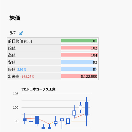
株価
8/7
前日終値 (8/6)
101
始値
102
高値
104
安値
93
終値
97
-3.96%
出来高
8,122,000
+168.25%
3315 日本コークス工業
105
100
95