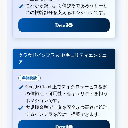
これから勢いよく伸びるであろうサービ
スの根幹部分を支えるポジションです。
Detail
クラウドインフラ & セキュリティエンジニ
ア
業務委託
Google Cloud 上でマイクロサービス基盤
の信頼性・可用性・セキュリティを担う
ポジションです。
大規模金融データを安全かつ高速に処理
するインフラを設計・構築できます。
Detail