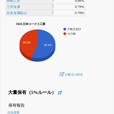
商船三井
0.86%
三井金属
0.79%
住友金属鉱山
0.79%
3315 日本コークス工業
大株主合計
その他
44.8%
55.2%
大株主の状況
大量保有（5%ルール）
保有報告
住友商事