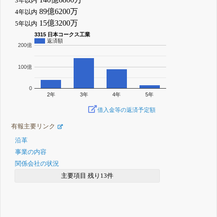
3年以内
89億6200万
4年以内
15億3200万
5年以内
3315 日本コークス工業
返済額
200億
100億
0
2年
3年
4年
5年
借入金等の返済予定額
有報主要リンク
沿革
事業の内容
関係会社の状況
主要項目 残り13件