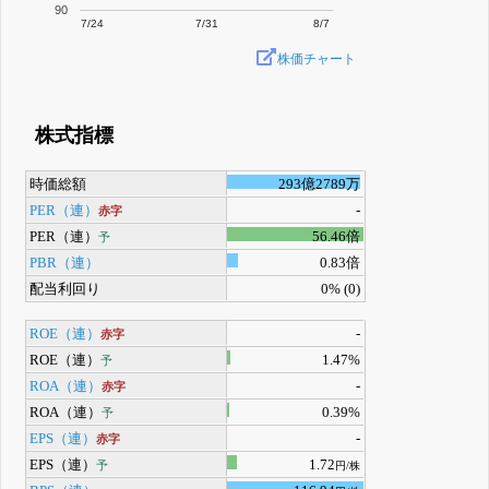
90
7/24
7/31
8/7
株価チャート
株式指標
時価総額
293億2789万
PER（連）
-
赤字
PER（連）
56.46倍
予
PBR（連）
0.83倍
配当利回り
0% (0)
ROE（連）
-
赤字
ROE（連）
1.47%
予
ROA（連）
-
赤字
ROA（連）
0.39%
予
EPS（連）
-
赤字
EPS（連）
1.72
予
円/株