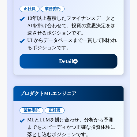
正社員
業務委託
10年以上蓄積したファイナンスデータと
AIを掛け合わせて、投資の意思決定を加
速させるポジションです。
UI からデータベースまで一貫して関われ
るポジションです。
Detail
プロダクトMLエンジニア
業務委託
正社員
MLとLLMを掛け合わせ、分析から予測
までをスピーディかつ正確な投資体験に
落とし込むポジションです。