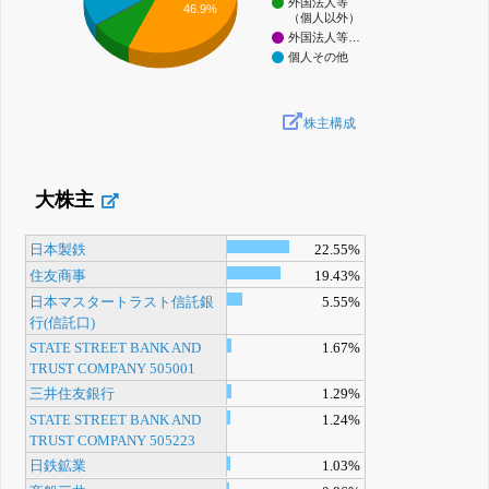
外国法人等
46.9%
（個人以外）
外国法人等…
個人その他
株主構成
大株主
日本製鉄
22.55%
住友商事
19.43%
日本マスタートラスト信託銀
5.55%
行(信託口)
STATE STREET BANK AND
1.67%
TRUST COMPANY 505001
三井住友銀行
1.29%
STATE STREET BANK AND
1.24%
TRUST COMPANY 505223
日鉄鉱業
1.03%