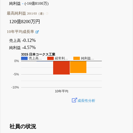
-
純利益
(-16億8100万)
最高純利益
2011/03（連）
120億8200万円
10年平均成長率
-0.12%
売上高
-4.57%
純利益
3315 日本コークス工業
売上高…
経常利…
純利益…
0%
-5%
-10%
10年平均
成長性分析
社員の状況