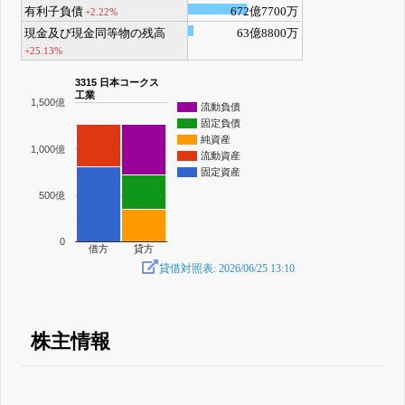
有利子負債
672億7700万
+2.22%
現金及び現金同等物の残高
63億8800万
+25.13%
3315 日本コークス
工業
1,500億
流動負債
固定負債
純資産
1,000億
流動資産
固定資産
500億
0
借方
貸方
貸借対照表: 2026/06/25 13:10
株主情報