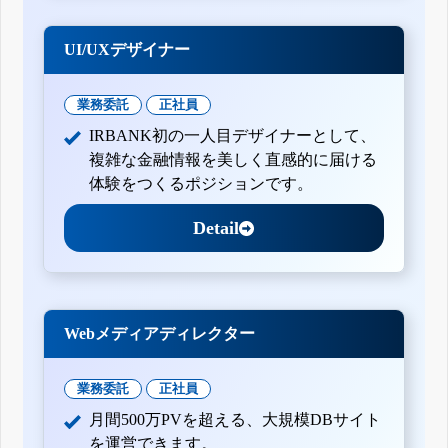
UI/UXデザイナー
業務委託
正社員
IRBANK初の一人目デザイナーとして、
複雑な金融情報を美しく直感的に届ける
体験をつくるポジションです。
Detail
Webメディアディレクター
業務委託
正社員
月間500万PVを超える、大規模DBサイト
を運営できます。