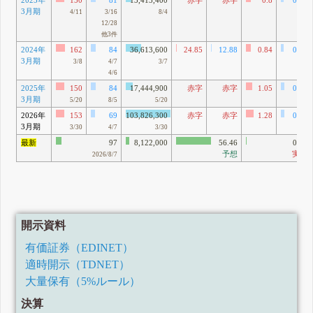
2023年
150
81
13,413,400
赤字
赤字
0.8
0.43
3月期
4/11
3/16
8/4
12/28
他3件
2024年
162
84
36,613,600
24.85
12.88
0.84
0.43
3月期
3/8
4/7
3/7
4/6
2025年
150
84
17,444,900
赤字
赤字
1.05
0.59
3月期
5/20
8/5
5/20
2026年
153
69
103,826,300
赤字
赤字
1.28
0.58
3月期
3/30
4/7
3/30
最新
97
8,122,000
56.46
0.83
予想
実績
2026/8/7
開示資料
有価証券（EDINET）
適時開示（TDNET）
大量保有（5%ルール）
決算