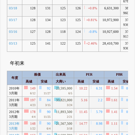
6783万
03/18
128
131
125
126
+0.8%
6,631,300
380億
9603万
03/17
128
134
123
125
+0.81%
10,972,900
377億
9368万
03/16
127
128
118
124
-0.8%
10,927,600
374億
9133万
03/13
125
141
122
125
+2.46%
28,410,700
377億
9368万
年初来
株価
出来高
PER
PBR
年度
高値
安値
大商い
高値
安値
高値
安値
2010年
149
92
23,595,000
10.22
6.31
1.54
0.95
3月期
6/12
11/27
6/5
2011年
197
84
33,821,000
5.16
2.2
1.61
0.69
3月期
4/23
3/15
3/24
2012年
178
90
11,893,500
11.45
5.79
1.41
0.71
3月期
4/4
11/25
2/21
2013年
148
90
21,567,500
14.77
8.98
1.11
0.67
3月期
1/22
6/4
3/18