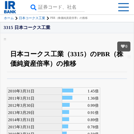
ホーム
日本コークス工業
PBR（株価純資産倍率）の推移
3315 日本コークス工業
0
日本コークス工業（3315）のPBR（株
価純資産倍率）の推移
β版IRBANKでは、
8月24日まで完全無料
四半期業績・決算の進捗
がさらに
詳しく見られる
無料でβ版をはじめる
2010年3月31日
1.45倍
登録すると永久30%OFFと米株版の先行利用も付きます
2011年3月31日
1.36倍
2012年3月30日
0.99倍
2013年3月29日
0.91倍
2014年3月31日
0.89倍
2015年3月31日
0.78倍