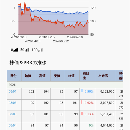
1
120
0.5
100
0
80
2026/03/13
2026/05/15
2026/07/10
2026/04/13
2026/06/12
10
50
100
株価＆PBRの推移
前日
時価
日付
始値
高値
安値
終値
出来高
比
総額
2026
08/07
102
104
93
97
-3.96%
8,122,000
293億
2789万
08/06
99
102
98
101
+2.02%
3,027,800
305億
3729万
08/05
97
101
96
99
+3.13%
5,261,400
299億
3259万
08/04
94
97
94
96
0%
4,644,600
290億