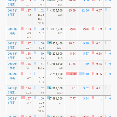
2014年
163
99
14,600,700
16.24
9.86
1.17
0.71
3月期
1/17
6/7
1/15
2015年
127
102
4,335,500
15.39
12.36
0.87
0.7
3月期
4/2
10/22
9/18
10/21
他3件
2016年
123
70
3,032,200
赤字
赤字
0.9
0.51
3月期
6/5
2/12
1/12
6/2
2017年
117
58
33,459,400
18.51
9.18
0.81
0.4
3月期
1/27
6/24
10/17
2018年
138
89
15,224,600
8.64
5.57
0.88
0.57
3月期
1/10
4/6
11/6
2019年
125
81
7,664,600
11.55
7.49
0.75
0.49
3月期
5/21
12/25
3/20
2020年
107
51
2,254,000
1070
510
0.66
0.31
3月期
4/2
3/17
3/10
3/13
2021年
124
52
24,381,300
9.1
3.82
0.71
0.3
3月期
3/22
4/6
12/28
2022年
197
100
17,491,300
7.77
3.94
1
0.51
3月期
3/7
7/20
3/7
7/12
他8件