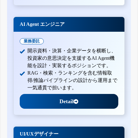
AI Agent エンジニア
業務委託
開示資料・決算・企業データを横断し、
投資家の意思決定を支援するAI Agent機
能を設計・実装するポジションです。
RAG・検索・ランキングを含む情報取
得/推論パイプラインの設計から運用まで
一気通貫で担います。
Detail
UI/UXデザイナー