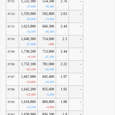
1,532,300
554,500
2.76
-
07/15
-27,600
-38,300
1,559,900
592,800
2.63
-
07/14
-63,900
-73,500
1,623,800
666,300
2.44
-
07/13
-16,500
-48,300
1,640,300
714,600
2.3
-
07/10
-97,900
+800
1,738,200
713,800
2.44
-
07/09
+6,100
-67,200
1,732,100
781,000
2.22
-
07/08
+65,100
-64,400
1,667,000
845,400
1.97
-
07/07
+24,800
-10,200
1,642,200
855,600
1.92
-
07/06
+23,400
-5,200
1,618,800
860,800
1.88
-
07/03
-12,100
+4,600
1,630,900
856,200
1.9
-
07/02