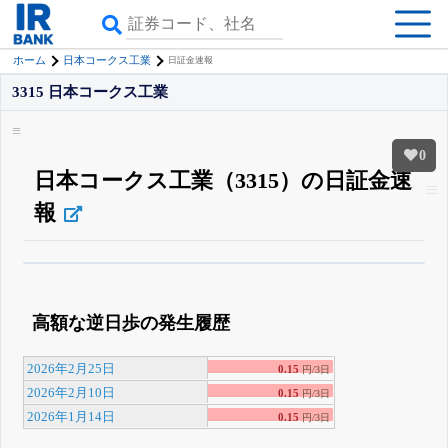
ホーム
日本コークス工業
日証金速報
3315 日本コークス工業
0
日本コークス工業（3315）の日証金速
報
β版IRBANKでは、
8月24日まで完全無料
空売り・信用需給
がさらに詳しく
見られる
無料でβ版をはじめる
高額な逆日歩の発生履歴
登録すると永久30%OFFと米株版の先行利用も付きます
2026年2月25日
0.15
円/3日
2026年2月10日
0.15
円/3日
2026年1月14日
0.15
円/3日