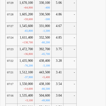
1,670,100
330,100
5.06
-
07/29
+64,900
-400
1,605,200
330,500
4.86
-
07/28
+59,600
-500
1,545,600
331,000
4.67
-
07/27
-65,800
-1,500
1,611,400
332,500
4.85
-
07/24
+138,700
-60,200
1,472,700
392,700
3.75
-
07/23
+36,800
-45,700
1,435,900
438,400
3.28
-
07/22
-76,200
-5,100
1,512,100
443,500
3.41
-
07/21
-37,900
+5,400
1,550,000
438,100
3.54
-
07/17
+14,600
-66,500
1,535,400
504,600
3.04
-
07/16
+3,100
-49,900