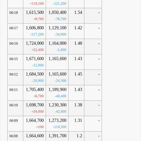
+119,100
-121,200
1,615,500
1,050,400
1.54
-
06/18
+8,700
-78,700
1,606,800
1,129,100
1.42
-
06/17
-117,200
-34,900
1,724,000
1,164,000
1.48
-
06/16
+52,400
-1,600
1,671,600
1,165,600
1.43
-
06/15
-12,900
1,684,500
1,165,600
1.45
-
06/12
-20,900
-24,300
1,705,400
1,189,900
1.43
-
06/11
+6,700
-40,400
1,698,700
1,230,300
1.38
-
06/10
+34,000
-42,900
1,664,700
1,273,200
1.31
-
06/09
+100
-118,500
1,664,600
1,391,700
1.2
-
06/08