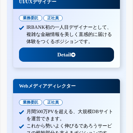
UI/UXデザイナー
業務委託
正社員
IRBANK初の一人目デザイナーとして、
複雑な金融情報を美しく直感的に届ける
体験をつくるポジションです。
Detail
Webメディアディレクター
業務委託
正社員
月間500万PVを超える、大規模DBサイト
を運営できます。
これから勢いよく伸びるであろうサービ
スの根幹部分を支えるポジションです。