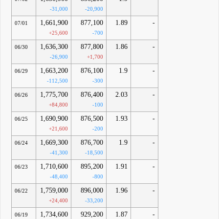
-31,000
-20,900
1,661,900
877,100
1.89
-
07/01
+25,600
-700
1,636,300
877,800
1.86
-
06/30
-26,900
+1,700
1,663,200
876,100
1.9
-
06/29
-112,500
-300
1,775,700
876,400
2.03
-
06/26
+84,800
-100
1,690,900
876,500
1.93
-
06/25
+21,600
-200
1,669,300
876,700
1.9
-
06/24
-41,300
-18,500
1,710,600
895,200
1.91
-
06/23
-48,400
-800
1,759,000
896,000
1.96
-
06/22
+24,400
-33,200
1,734,600
929,200
1.87
-
06/19