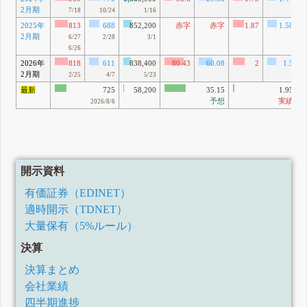
2月期
7/18
10/24
1/16
2025年
813
688
852,200
赤字
赤字
1.87
1.58
2月期
6/27
2/28
3/1
6/26
2026年
818
611
838,400
80.43
60.08
2
1.5
2月期
2/25
4/7
5/23
最新
725
58,200
35.15
1.95
予想
実績
2026/8/6
開示資料
有価証券（EDINET）
適時開示（TDNET）
大量保有（5%ルール）
決算
決算まとめ
会社業績
四半期進捗