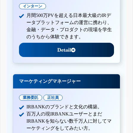
インターン
月間500万PVを超える日本最大級のIRデ
ータプラットフォームの運営に携わり、
金融・データ・プロダクトの現場を学生
のうちから体験できます。
Detail
マーケティングマネージャー
業務委託
正社員
IRBANKのブランドと文化の構築。
百万人の現IRBANKユーザーとまだ
IRBANKを知らない数千万人に対してマ
ーケティングをしてみたい方。