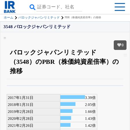
ホーム
バロックジャパンリミテッド
PBR（株価純資産倍率）の推移
3548 バロックジャパンリミテッド
0
バロックジャパンリミテッド
（3548）のPBR（株価純資産倍率）の
推移
β版IRBANKでは、
8月24日まで完全無料
四半期業績・決算の進捗
がさらに
詳しく見られる
無料でβ版をはじめる
2017年1月31日
3.39倍
登録すると永久30%OFFと米株版の先行利用も付きます
2018年1月31日
2.05倍
2019年2月28日
1.66倍
2020年2月28日
1.43倍
2021年2月26日
1.42倍