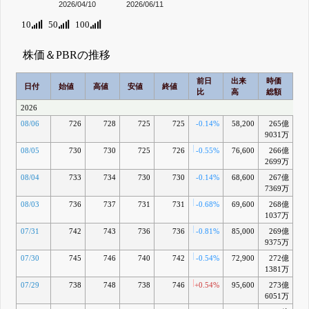
2026/04/10
2026/06/11
10
50
100
株価＆PBRの推移
前日
出来
時価
2
日付
始値
高値
安値
終値
比
高
総額
乖
2026
08/06
726
728
725
725
-0.14%
58,200
265億
-2
9031万
08/05
730
730
725
726
-0.55%
76,600
266億
-2
2699万
08/04
733
734
730
730
-0.14%
68,600
267億
-1
7369万
08/03
736
737
731
731
-0.68%
69,600
268億
-1
1037万
07/31
742
743
736
736
-0.81%
85,000
269億
-0
9375万
07/30
745
746
740
742
-0.54%
72,900
272億
+0
1381万
07/29
738
748
738
746
+0.54%
95,600
273億
+0
6051万