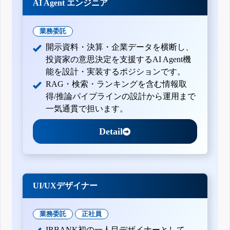
AI Agent エンジニア
業務委託
開示資料・決算・企業データを横断し、
投資家の意思決定を支援するAI Agent機
能を設計・実装するポジションです。
RAG・検索・ランキングを含む情報取
得/推論パイプラインの設計から運用まで
一気通貫で担います。
Detail
UI/UXデザイナー
業務委託
正社員
IRBANK初の一人目デザイナーとして、