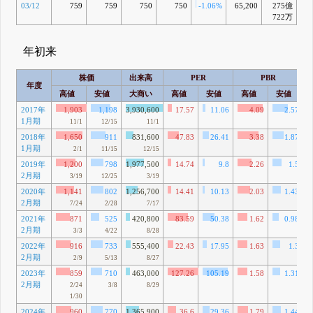
03/12
759
759
750
750
-1.06%
65,200
275億
-
722万
年初来
株価
出来高
PER
PBR
年度
高値
安値
大商い
高値
安値
高値
安値
2017年
1,903
1,198
3,930,600
17.57
11.06
4.09
2.57
1月期
11/1
12/15
11/1
2018年
1,650
911
831,600
47.83
26.41
3.38
1.87
1月期
2/1
11/15
12/15
2019年
1,200
798
1,977,500
14.74
9.8
2.26
1.5
2月期
3/19
12/25
3/19
2020年
1,141
802
1,256,700
14.41
10.13
2.03
1.43
2月期
7/24
2/28
7/17
2021年
871
525
420,800
83.59
50.38
1.62
0.98
2月期
3/3
4/22
8/28
2022年
916
733
555,400
22.43
17.95
1.63
1.3
2月期
2/9
5/13
8/27
2023年
859
710
463,000
127.26
105.19
1.58
1.31
2月期
2/24
3/8
8/29
1/30
2024年
960
770
1,365,900
36.6
29.36
1.79
1.44