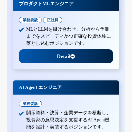
プロダクトMLエンジニア
業務委託
正社員
MLとLLMを掛け合わせ、分析から予測
までをスピーディかつ正確な投資体験に
落とし込むポジションです。
Detail
AI Agent エンジニア
業務委託
開示資料・決算・企業データを横断し、
投資家の意思決定を支援するAI Agent機
能を設計・実装するポジションです。