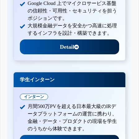
Google Cloud 上でマイクロサービス基盤
の信頼性・可用性・セキュリティを担う
ポジションです。
大規模金融データを安全かつ高速に処理
するインフラを設計・構築できます。
Detail
学生インターン
インターン
月間500万PVを超える日本最大級のIRデ
ータプラットフォームの運営に携わり、
金融・データ・プロダクトの現場を学生
のうちから体験できます。