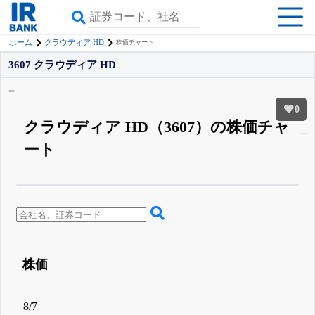
ホーム
クラウディア HD
株価チャート
3607 クラウディア HD
0
クラウディア HD（3607）の株価チャ
ート
β版IRBANKでは、
8月24日まで完全無料
四半期業績・決算の進捗
がさらに
詳しく見られる
無料でβ版をはじめる
登録すると永久30%OFFと米株版の先行利用も付きます
株価
8/7