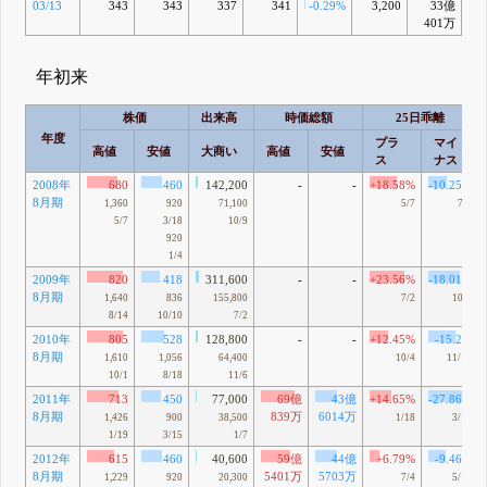
03/13
343
343
337
341
-0.29%
3,200
33億
-1
401万
年初来
株価
出来高
時価総額
25日乖離
年度
プラ
マイ
高値
安値
大商い
高値
安値
ス
ナス
2008年
680
460
142,200
-
-
+18.58%
-10.25%
8月期
1,360
920
71,100
5/7
7/9
5/7
3/18
10/9
920
1/4
2009年
820
418
311,600
-
-
+23.56%
-18.01%
8月期
1,640
836
155,800
7/2
10/9
8/14
10/10
7/2
2010年
805
528
128,800
-
-
+12.45%
-15.2%
8月期
1,610
1,056
64,400
10/4
11/16
10/1
8/18
11/6
2011年
713
450
77,000
69億
43億
+14.65%
-27.86%
8月期
839万
6014万
1,426
900
38,500
1/18
3/15
1/19
3/15
1/7
2012年
615
460
40,600
59億
44億
+6.79%
-9.46%
8月期
5401万
5703万
1,229
920
20,300
7/4
5/14