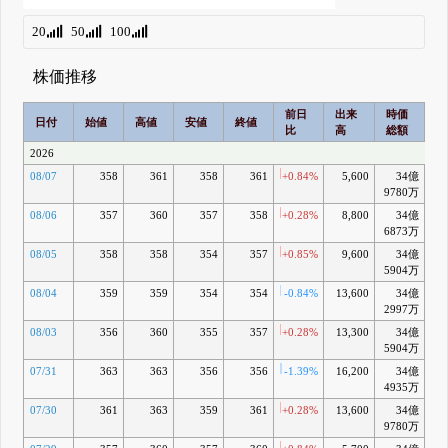
20
50
100
株価推移
前日
出来
時価
2
日付
始値
高値
安値
終値
比
高
総額
乖
2026
08/07
358
361
358
361
+0.84%
5,600
34億
+0
9780万
08/06
357
360
357
358
+0.28%
8,800
34億
+0
6873万
08/05
358
358
354
357
+0.85%
9,600
34億
5904万
08/04
359
359
354
354
-0.84%
13,600
34億
-0
2997万
08/03
356
360
355
357
+0.28%
13,300
34億
-0
5904万
07/31
363
363
356
356
-1.39%
16,200
34億
-0
4935万
07/30
361
363
359
361
+0.28%
13,600
34億
9780万