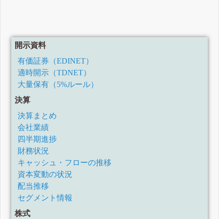
開示資料
有価証券（EDINET）
適時開示（TDNET）
大量保有（5%ルール）
決算
決算まとめ
会社業績
四半期進捗
財務状況
キャッシュ・フローの推移
資本変動の状況
配当推移
セグメント情報
株式