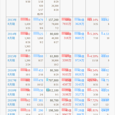
9/30
5/18
8/29
920
20,300
5/17
8/20
他2件
2013年
710
479
157,200
68億
46億
+13.14%
-12.62%
8月期
7933万
3628万
1,420
957
78,600
3/25
6/7
3/25
9/6
7/2
2014年
682
525
80,600
66億
50億
+5.26%
-4.53%
8月期
318万
8683万
1,363
1,050
40,300
7/10
10/3
8/26
9/2
8/27
1,363
8/19
2015年
695
588
61,800
67億
56億
+4.59%
-11.69%
8月期
3399万
9724万
1,390
8/27
30,900
11/18
9/8
2/24
10/2
2016年
608
453
80,300
58億
43億
+8.54%
-10.82%
8月期
9103万
8920万
10/1
2/16
8/29
3/30
2/12
2017年
882
478
707,800
85億
46億
+25.74%
-8.75%
8月期
4587万
3143万
8/31
10/12
8/31
8/31
9/12
2018年
798
530
1,012,100
77億
51億
+11%
-12.28%
8月期
3198万
3527万
9/1
2/6
9/1
3/30
9/7
2019年
562
381
80,700
54億
36億
+7.72%
-19.97%
8月期
4533万
9158万
9/3
12/25
6/28
6/27
12/25
2020年
516
290
198,500
49億
28億
+11.81%
-24.27%
8月期
9962万
986万
10/4
8/27
7/6
5/11
3/13