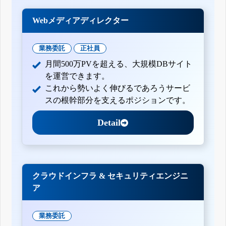
Webメディアディレクター
業務委託
正社員
月間500万PVを超える、大規模DBサイト
を運営できます。
これから勢いよく伸びるであろうサービ
スの根幹部分を支えるポジションです。
Detail
クラウドインフラ & セキュリティエンジニ
ア
業務委託