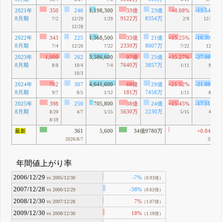
2021年
350
246
1,198,300
33億
23億
+8.68%
-13.54%
8月期
9122万
8354万
7/2
12/29
1/29
2/9
12/28
12/28
2022年
343
225
1,568,500
33億
21億
+15.25%
-16.39%
8月期
2339万
8007万
7/4
12/20
7/22
7/22
12/6
2023年
1,009
262
3,586,600
97億
25億
+35.27%
-27.98%
8月期
7640万
3857万
8/8
10/4
7/4
1/11
9/4
10/3
2024年
702
307
4,641,600
68億
29億
+21.52%
-21.88%
8月期
181万
7458万
9/7
8/5
1/12
1/11
8/5
2025年
398
250
705,800
38億
24億
+15.45%
-17.51%
8月期
5630万
2230万
8/20
4/7
5/15
5/15
4/7
8/19
最新
361
5,600
34億9780万
+0.84%
2026/8/7
358
年間値上がり率
2006/12/29
-7%
vs 2005/12/30
（0.93倍）
2007/12/28
-38%
vs 2006/12/29
（0.62倍）
2008/12/30
7%
vs 2007/12/28
（1.07倍）
2009/12/30
18%
vs 2008/12/30
（1.18倍）