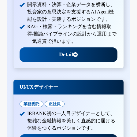
開示資料・決算・企業データを横断し、
投資家の意思決定を支援するAI Agent機
能を設計・実装するポジションです。
RAG・検索・ランキングを含む情報取
得/推論パイプラインの設計から運用まで
一気通貫で担います。
Detail
UI/UXデザイナー
業務委託
正社員
IRBANK初の一人目デザイナーとして、
複雑な金融情報を美しく直感的に届ける
体験をつくるポジションです。