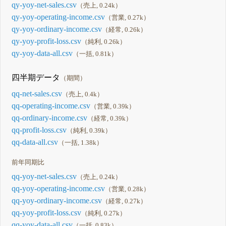
qy-yoy-net-sales.csv
（売上, 0.24k）
qy-yoy-operating-income.csv
（営業, 0.27k）
qy-yoy-ordinary-income.csv
（経常, 0.26k）
qy-yoy-profit-loss.csv
（純利, 0.26k）
qy-yoy-data-all.csv
（一括, 0.81k）
四半期データ
（期間）
qq-net-sales.csv
（売上, 0.4k）
qq-operating-income.csv
（営業, 0.39k）
qq-ordinary-income.csv
（経常, 0.39k）
qq-profit-loss.csv
（純利, 0.39k）
qq-data-all.csv
（一括, 1.38k）
前年同期比
qq-yoy-net-sales.csv
（売上, 0.24k）
qq-yoy-operating-income.csv
（営業, 0.28k）
qq-yoy-ordinary-income.csv
（経常, 0.27k）
qq-yoy-profit-loss.csv
（純利, 0.27k）
qq-yoy-data-all.csv
（一括, 0.83k）