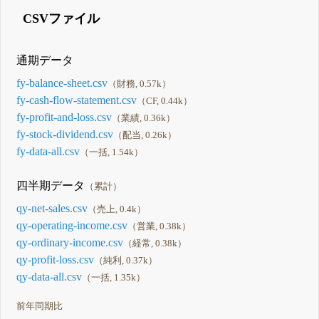
CSVファイル
通期データ
fy-balance-sheet.csv
（財務, 0.57k）
fy-cash-flow-statement.csv
（CF, 0.44k）
fy-profit-and-loss.csv
（業績, 0.36k）
fy-stock-dividend.csv
（配当, 0.26k）
fy-data-all.csv
（一括, 1.54k）
四半期データ
（累計）
qy-net-sales.csv
（売上, 0.4k）
qy-operating-income.csv
（営業, 0.38k）
qy-ordinary-income.csv
（経常, 0.38k）
qy-profit-loss.csv
（純利, 0.37k）
qy-data-all.csv
（一括, 1.35k）
前年同期比