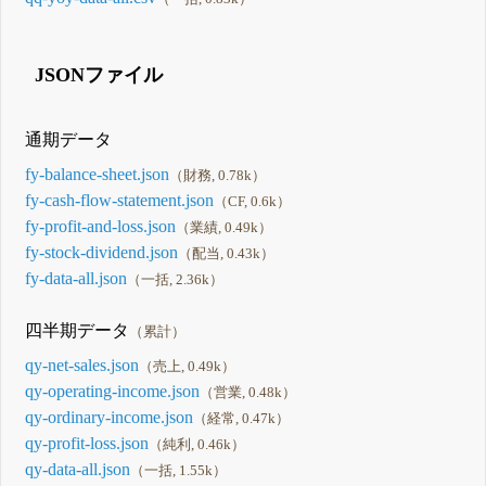
JSONファイル
通期データ
fy-balance-sheet.json
（財務, 0.78k）
fy-cash-flow-statement.json
（CF, 0.6k）
fy-profit-and-loss.json
（業績, 0.49k）
fy-stock-dividend.json
（配当, 0.43k）
fy-data-all.json
（一括, 2.36k）
四半期データ
（累計）
qy-net-sales.json
（売上, 0.49k）
qy-operating-income.json
（営業, 0.48k）
qy-ordinary-income.json
（経常, 0.47k）
qy-profit-loss.json
（純利, 0.46k）
qy-data-all.json
（一括, 1.55k）