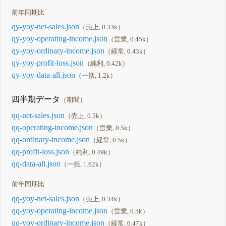
前年同期比
qy-yoy-net-sales.json
（売上, 0.33k）
qy-yoy-operating-income.json
（営業, 0.45k）
qy-yoy-ordinary-income.json
（経常, 0.43k）
qy-yoy-profit-loss.json
（純利, 0.42k）
qy-yoy-data-all.json
（一括, 1.2k）
四半期データ
（期間）
qq-net-sales.json
（売上, 0.5k）
qq-operating-income.json
（営業, 0.5k）
qq-ordinary-income.json
（経常, 0.5k）
qq-profit-loss.json
（純利, 0.49k）
qq-data-all.json
（一括, 1.62k）
前年同期比
qq-yoy-net-sales.json
（売上, 0.34k）
qq-yoy-operating-income.json
（営業, 0.5k）
qq-yoy-ordinary-income.json
（経常, 0.47k）