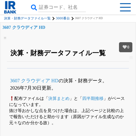
決算・財務データファイル一覧
3000番台
3607 クラウディア HD
3607 クラウディア HD
0
決算・財務データファイル一覧
β版IRBANKでは、
8月24日まで完全無料
四半期業績・決算の進捗
がさらに
詳しく見られる
無料でβ版をはじめる
3607 クラウディア HD
の決算・財務データ。
登録すると永久30%OFFと米株版の先行利用も付きます
2026年7月30日更新。
配布ファイルは「
決算まとめ
」と「
四半期推移
」がベース
になっています。
抜け等おかしな点を見つけた場合は、上記ページと比較の上
で報告いただけると助かります（原因がファイル生成なのか
元々なのか分かる故）。