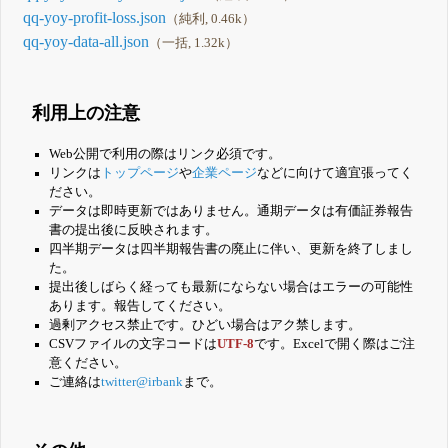
qq-yoy-profit-loss.json
（純利, 0.46k）
qq-yoy-data-all.json
（一括, 1.32k）
利用上の注意
Web公開で利用の際はリンク必須です。
リンクは
トップページ
や
企業ページ
などに向けて適宜張ってく
ださい。
データは即時更新ではありません。通期データは有価証券報告
書の提出後に反映されます。
四半期データは四半期報告書の廃止に伴い、更新を終了しまし
た。
提出後しばらく経っても最新にならない場合はエラーの可能性
あります。報告してください。
過剰アクセス禁止です。ひどい場合はアク禁します。
CSVファイルの文字コードは
UTF-8
です。Excelで開く際はご注
意ください。
ご連絡は
twitter@irbank
まで。