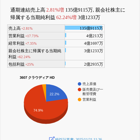
通期連結売上高
2.81%増
135億9115万, 親会社株主に
帰属する当期純利益
62.24%増
3億1233万
売上高
135億9115万
+2.81%
営業利益
4億213万
+17.73%
経常利益
4億1697万
+7.35%
親会社株主に帰属する当期純
3億1233万
利益
+62.24%
包括利益
2億2935万
+25%
3607 クラウディア HD
売上原価
販売費及び一
般管理費
22.2%
営業利益
74.9%
損益計算書: 2025/11/21 11:26