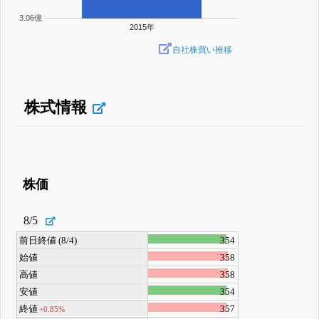
3.06億
2015年
自社株買い推移
株式情報
株価
8/5
前日終値 (8/4)
354
始値
358
高値
358
安値
354
終値
357
+0.85%