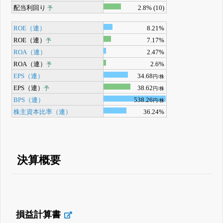
配当利回り
2.8% (10)
予
ROE（連）
8.21%
ROE（連）
7.17%
予
ROA（連）
2.47%
ROA（連）
2.6%
予
EPS（連）
34.68
円/株
EPS（連）
38.62
予
円/株
BPS（連）
538.26
円/株
株主資本比率（連）
36.24%
決算概要
損益計算書