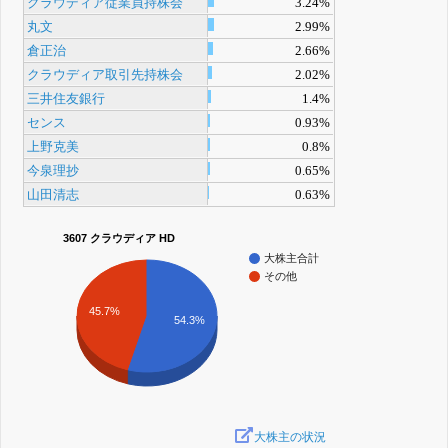
クラウディア従業員持株会
3.24%
丸文
2.99%
倉正治
2.66%
クラウディア取引先持株会
2.02%
三井住友銀行
1.4%
センス
0.93%
上野克美
0.8%
今泉理抄
0.65%
山田清志
0.63%
3607 クラウディア HD
大株主合計
その他
45.7%
54.3%
大株主の状況