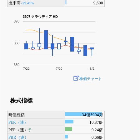
出来高
9,600
-29.41%
3607 クラウディア HD
370
360
350
7/22
7/29
8/5
株価チャート
株式指標
時価総額
34億5904万
PER（連）
10.37倍
PER（連）
9.24倍
予
PBR（連）
0.66倍