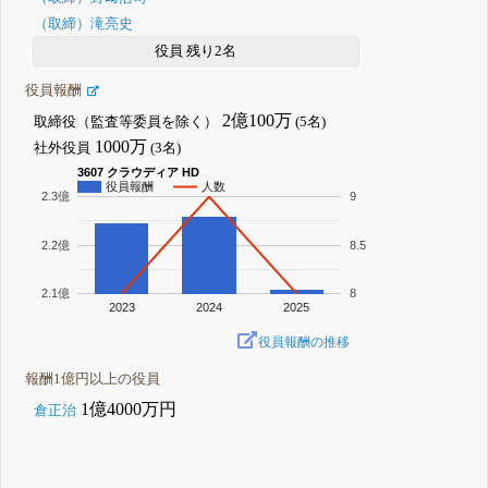
（取締）滝亮史
役員 残り2名
役員報酬
2億100万
取締役（監査等委員を除く）
(5名)
1000万
社外役員
(3名)
3607 クラウディア HD
役員報酬
人数
2.3億
9
2.2億
8.5
2.1億
8
2023
2024
2025
役員報酬の推移
報酬1億円以上の役員
1億4000万円
倉正治