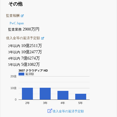
その他
監査報酬
PwC Japan
2900万円
監査業務
借入金等の返済予定額
10億2511万
2年以内
10億2477万
3年以内
7億6274万
4年以内
5億1082万
5年以内
3607 クラウディア HD
返済額
20億
10億
0
2年
3年
4年
5年
借入金等の返済予定額