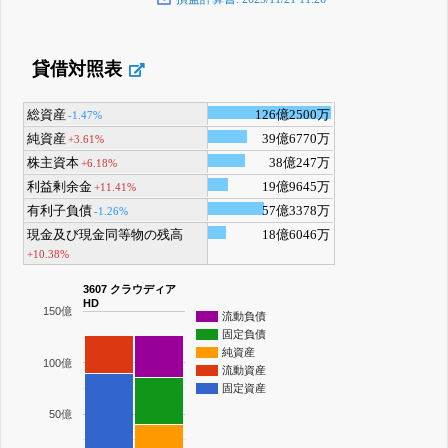
貸借対照表
総資産
126億2500万
-1.47%
純資産
39億6770万
+3.61%
株主資本
38億247万
+6.18%
利益剰余金
19億9645万
+11.41%
有利子負債
57億3378万
-1.26%
現金及び現金同等物の残高
18億6046万
+10.38%
3607 クラウディア
HD
150億
流動負債
固定負債
純資産
100億
流動資産
固定資産
50億