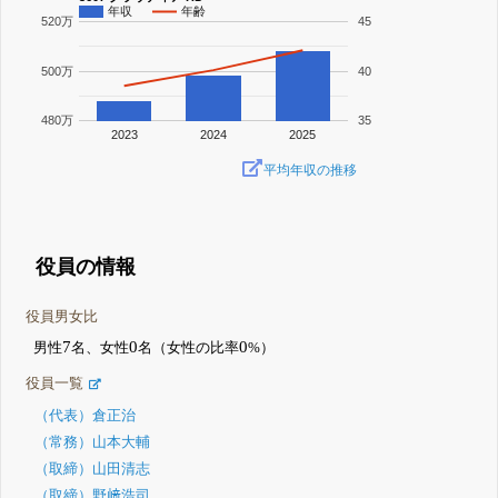
年収
年齢
520万
45
500万
40
480万
35
2023
2024
2025
平均年収の推移
役員の情報
役員男女比
7
0
0
男性
名、女性
名（女性の比率
%）
役員一覧
（代表）倉正治
（常務）山本大輔
（取締）山田清志
（取締）野﨑浩司