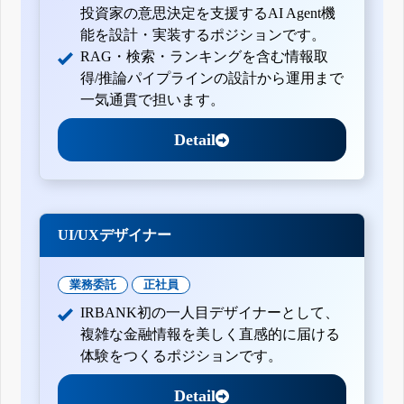
投資家の意思決定を支援するAI Agent機
能を設計・実装するポジションです。
RAG・検索・ランキングを含む情報取
得/推論パイプラインの設計から運用まで
一気通貫で担います。
Detail
UI/UXデザイナー
業務委託
正社員
IRBANK初の一人目デザイナーとして、
複雑な金融情報を美しく直感的に届ける
体験をつくるポジションです。
Detail