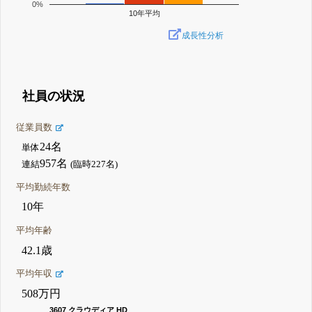
0%
10年平均
成長性分析
社員の状況
従業員数
24名
単体
957名
連結
(臨時227名)
平均勤続年数
10年
平均年齢
42.1歳
平均年収
508万円
3607 クラウディア HD