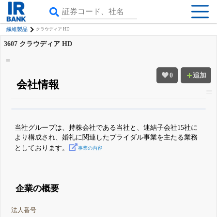
繊維製品
クラウディア HD
3607
クラウディア HD
0
追加
会社情報
β版IRBANKでは、
8月24日まで完全無料
四半期業績・決算の進捗
がさらに
詳しく見られる
無料でβ版をはじめる
当社グループは、持株会社である当社と、連結子会社15社に
登録すると永久30%OFFと米株版の先行利用も付きます
より構成され、婚礼に関連したブライダル事業を主たる業務
としております。
事業の内容
企業の概要
法人番号