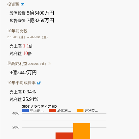
投資額
5億5400万円
設備投資
7億3269万円
広告宣伝
10年前比較
2015/08（連）～2025/08（連）
1.1
売上高
倍
10
純利益
倍
最高純利益
2009/08（連）
9億2442万円
10年平均成長率
0.94%
売上高
25.94%
純利益
3607 クラウディア HD
売上高…
経常利…
純利益…
40%
20%