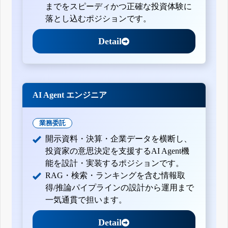
までをスピーディかつ正確な投資体験に
落とし込むポジションです。
Detail
AI Agent エンジニア
業務委託
開示資料・決算・企業データを横断し、
投資家の意思決定を支援するAI Agent機
能を設計・実装するポジションです。
RAG・検索・ランキングを含む情報取
得/推論パイプラインの設計から運用まで
一気通貫で担います。
Detail