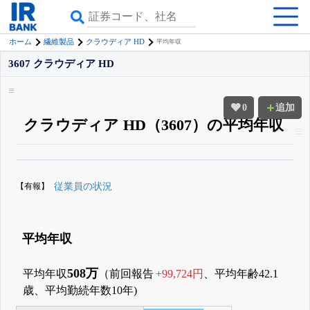
ホーム
繊維製品
クラウディア HD
平均年収
3607 クラウディア HD
0
追加
クラウディア HD（3607）の平均年収
β版IRBANKでは、
8月24日まで完全無料
役員の兼任・大株主
がさらに詳し
く追える
無料でβ版をはじめる
【有報】
従業員の状況
登録すると永久30%OFFと米株版の先行利用も付きます
平均年収
508万
平均年収
（前回報告
+99,724円
、平均年齢42.1
歳、平均勤続年数10年)