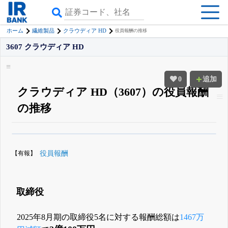
ホーム
繊維製品
クラウディア HD
役員報酬の推移
3607 クラウディア HD
0
追加
クラウディア HD（3607）の役員報酬
の推移
β版IRBANKでは、
8月24日まで完全無料
役員の兼任・大株主
がさらに詳し
く追える
無料でβ版をはじめる
【有報】
役員報酬
登録すると永久30%OFFと米株版の先行利用も付きます
取締役
2025年8月期の取締役5名に対する報酬総額は
1467万