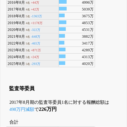
2016年8月
4996万
+44万
4名
2017年8月
5039万
+42万
4名
2018年8月
3675万
-1363万
5名
2019年8月
4853万
+1178万
4名
2020年8月
4531万
-322万
4名
2021年8月
3882万
-648万
4名
2022年8月
3417万
-465万
5名
2023年8月
4289万
+871万
5名
2024年8月
4313万
+24万
5名
2025年8月
4020万
-293万
5名
監査等委員
2017年8月期の監査等委員1名に対する報酬総額は
226万円
498万円減額
で
合計