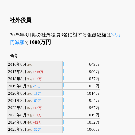
社外役員
2025年8月期の社外役員3名に対する報酬総額は
32万
1000万円
円減額
で
合計
2016年8月
649万
2名
2017年8月
990万
+340万
3名
2018年8月
1057万
+67万
3名
2019年8月
1033万
-23万
3名
2020年8月
1014万
-19万
3名
2021年8月
954万
-60万
3名
2022年8月
967万
+12万
3名
2023年8月
1019万
+51万
3名
2024年8月
1032万
+12万
4名
2025年8月
1000万
-32万
3名