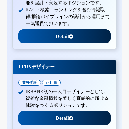
能を設計・実装するポジションです。
RAG・検索・ランキングを含む情報取
得/推論パイプラインの設計から運用まで
一気通貫で担います。
Detail
UI/UXデザイナー
業務委託
正社員
IRBANK初の一人目デザイナーとして、
複雑な金融情報を美しく直感的に届ける
体験をつくるポジションです。
Detail