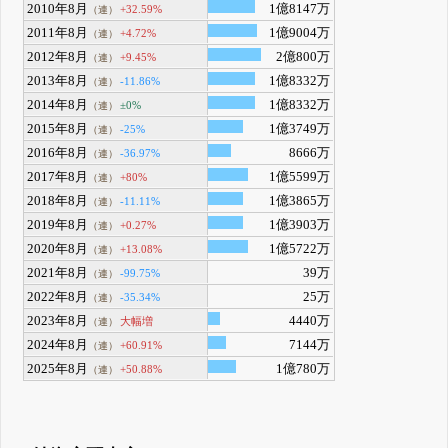
2010年8月
1億8147万
+32.59%
（連）
2011年8月
1億9004万
+4.72%
（連）
2012年8月
2億800万
+9.45%
（連）
2013年8月
1億8332万
-11.86%
（連）
2014年8月
1億8332万
±0%
（連）
2015年8月
1億3749万
-25%
（連）
2016年8月
8666万
-36.97%
（連）
2017年8月
1億5599万
+80%
（連）
2018年8月
1億3865万
-11.11%
（連）
2019年8月
1億3903万
+0.27%
（連）
2020年8月
1億5722万
+13.08%
（連）
2021年8月
39万
-99.75%
（連）
2022年8月
25万
-35.34%
（連）
2023年8月
4440万
大幅増
（連）
2024年8月
7144万
+60.91%
（連）
2025年8月
1億780万
+50.88%
（連）