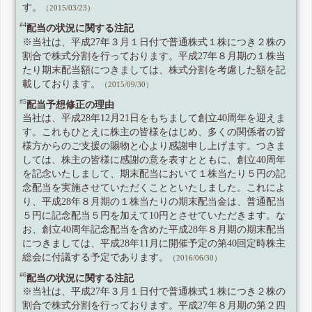
す。
（2015/03/23）
#4
配当の状況に関する注記
※当社は、平成27年３月１日付で普通株式１株につき２株の
割合で株式分割を行っております。平成27年８月期の１株当
たり期末配当額につきましては、株式分割を考慮した額を記
載しております。
（2015/09/30）
#5
配当予想修正の理由
当社は、平成28年12月21日をもちまして創立40周年を迎えま
す。これもひとえに株主の皆様をはじめ、多くの関係者の皆
様方からのご支援の賜物と心より感謝申し上げます。つきま
しては、株主の皆様に感謝の意を表すとともに、創立40周年
を記念いたしまして、期末配当において１株当たり５円の記
念配当を実施させていただくことといたしました。これによ
り、平成28年８月期の１株当たりの期末配当金は、普通配当
５円に記念配当５円を加えて10円とさせていただきます。な
お、創立40周年記念配当を含めた平成28年８月期の期末配当
につきましては、平成28年11月に開催予定の第40回定時株主
総会に付議する予定であります。
（2016/06/30）
#6
配当の状況に関する注記
※当社は、平成27年３月１日付で普通株式１株につき２株の
割合で株式分割を行っております。平成27年８月期の第２四