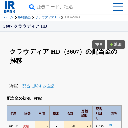
ホーム
繊維製品
クラウディア HD
配当金の推移
3607 クラウディア HD
0
追加
クラウディア HD（3607）の配当金の
推移
β版IRBANKでは、
8月24日まで完全無料
配当・優待の推移
がさらに詳しく
見られる
無料でβ版をはじめる
【有報】
配当に関する注記
登録すると永久30%OFFと米株版の先行利用も付きます
配当金の状況
（円/株）
配当
分割
年度
区分
中間
期末
合計
利回
備考
調整
り
#1
15
-
40
20
3.73%
2010年
実績