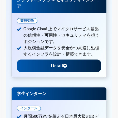
ア
業務委託
Google Cloud 上でマイクロサービス基盤
の信頼性・可用性・セキュリティを担う
ポジションです。
大規模金融データを安全かつ高速に処理
するインフラを設計・構築できます。
Detail
学生インターン
インターン
月間500万PVを超える日本最大級のIRデ