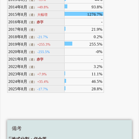
2014年8月
93.8%
+49.8%
（連）
2015年8月
1276.7%
大幅増
（連）
2016年8月
-
赤字
（連）
2017年8月
21.9%
（連）
2018年8月
0.2%
-21.7%
（連）
2019年8月
255.5%
+255.3%
（連）
2020年8月
-0%
-255.5%
（連）
2021年8月
-
赤字
（連）
2022年8月
3.2%
（連）
2023年8月
11.1%
+7.9%
（連）
2024年8月
46.5%
+35.4%
（連）
2025年8月
28.8%
-17.7%
（連）
備考
#1