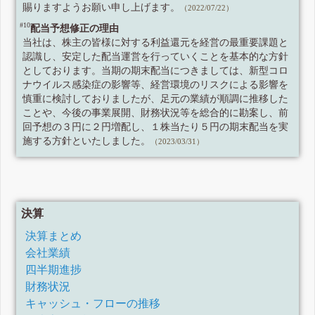
賜りますようお願い申し上げます。
（2022/07/22）
#10
配当予想修正の理由
当社は、株主の皆様に対する利益還元を経営の最重要課題と
認識し、安定した配当運営を行っていくことを基本的な方針
としております。当期の期末配当につきましては、新型コロ
ナウイルス感染症の影響等、経営環境のリスクによる影響を
慎重に検討しておりましたが、足元の業績が順調に推移した
ことや、今後の事業展開、財務状況等を総合的に勘案し、前
回予想の３円に２円増配し、１株当たり５円の期末配当を実
施する方針といたしました。
（2023/03/31）
決算
決算まとめ
会社業績
四半期進捗
財務状況
キャッシュ・フローの推移