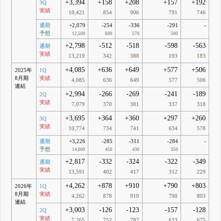
+3,394
+158
+208
+157
+192
3Q
実績
10,421
854
906
791
746
通期
+2,079
-254
-336
-291
-
予想
12,500
600
570
500
+2,798
-512
-518
-598
-563
通期
実績
13,219
342
388
193
183
+4,085
+636
+649
+577
+506
2025年
1Q
8月期
実績
4,085
636
649
577
506
連結
+2,994
-266
-269
-241
-189
2Q
実績
7,079
370
381
337
318
+3,695
+364
+360
+297
+260
3Q
実績
10,774
734
741
634
578
通期
+3,226
-285
-311
-284
-
予想
14,000
450
430
350
+2,817
-332
-324
-322
-349
通期
実績
13,591
402
417
312
229
+4,262
+878
+910
+790
+803
2026年
1Q
8月期
実績
4,262
878
910
790
803
連結
+3,003
-126
-123
-157
-128
2Q
実績
7,265
752
787
633
675