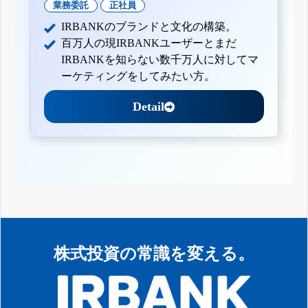
業務委託
正社員
IRBANKのブランドと文化の構築。
百万人の現IRBANKユーザーとまだ
IRBANKを知らない数千万人に対してマ
ーケティングをしてみたい方。
Detail
株式投資の常識を変える。