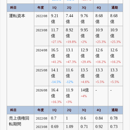
科目
年度
1Q
2Q
3Q
4Q
通期
運転資本
9.21
7.44
9.76
8.68
8.68
2022/08
億
億
億
億
億
11.7
8.92
9.95
10.9
10.9
2023/08
億
億
億
億
億
+27.1%
+19.8%
+2%
+25.3%
+25.3%
16.5
13.1
12.9
12.6
12.6
2024/08
億
億
億
億
億
+41.2%
+47.3%
+29.4%
+16.2%
+16.2%
14.1
11.6
13.5
13.3
13.3
2025/08
億
億
億
億
億
-14.5%
-12%
+4.6%
+5.5%
+5.5%
16.4
11.9
14億
-
-
2026/08
億
億
+4%
+16.3%
+3%
科目
年度
1Q
2Q
3Q
4Q
通期
売上債権回
0.7
1
0.6
0.84
0.78
2022/08
転期間
0.69
1.09
0.71
0.92
0.73
2023/08