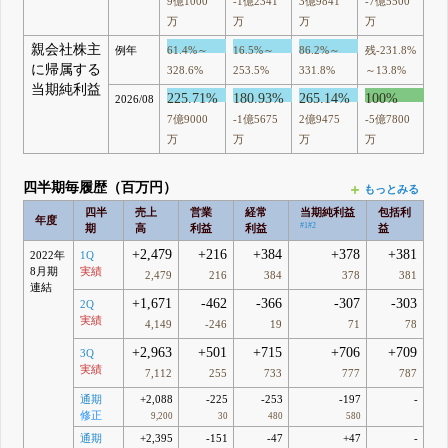
9億1000
-1億2341
3億9841
-7億5500
万
万
万
万
親会社株主
例年
61.4%～
16.5%～
86.2%～
残-231.8%
に帰属する
328.6%
253.5%
331.8%
～13.8%
当期純利益
225.71%
180.93%
265.14%
100%
2026/08
7億9000
-1億5675
2億9475
-5億7800
万
万
万
万
四半期毎履歴（百万円）
もっとみる
四半
売上
営業
経常
当期純利益
包括利
年度
#1
#2
期
高
利益
利益
益
+2,479
+216
+384
+378
+381
2022年
1Q
8月期
実績
2,479
216
384
378
381
連結
+1,671
-462
-366
-307
-303
2Q
実績
4,149
-246
19
71
78
+2,963
+501
+715
+706
+709
3Q
実績
7,112
255
733
777
787
通期
+2,088
-225
-253
-197
-
修正
9,200
30
480
580
通期
+2,395
-151
-47
+47
-