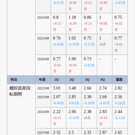
-0.01月
+0.09
+0.11
+0.08
-0.05月
月
月
月
0.8
1.18
0.86
1
0.75
2024/08
+0.11
+0.09
+0.15
+0.08
+0.02
月
月
月
月
月
0.76
1.02
0.75
1
0.77
2025/08
-0.04月
-0.16月
-0.11月
±0月
+0.02
月
0.77
1.06
0.73
-
-
2026/08
+0.01
+0.04
-0.02月
月
月
科目
年度
1Q
2Q
3Q
4Q
通期
棚卸資産回
3.01
3.48
2.66
2.74
2.82
2022/08
転期間
2.07
2.85
2.38
2.69
2.56
2023/08
-0.94月
-0.63月
-0.28月
-0.05月
-0.26月
2.22
2.66
2.38
2.83
2.44
2024/08
+0.15
-0.19月
±0月
+0.14
-0.12月
月
月
2.32
2.5
2.32
2.87
2.65
2025/08