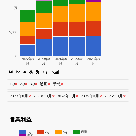
1万
5,000
0
2022年8
2023年8
2024年8
2025年8
2026年8
月
月
月
月
月
3
5
1Q
2Q
3Q
通期
予想
2022年8月
2023年8月
2024年8月
2025年8月
2026年8月
営業利益
1Q
2Q
3Q
通期