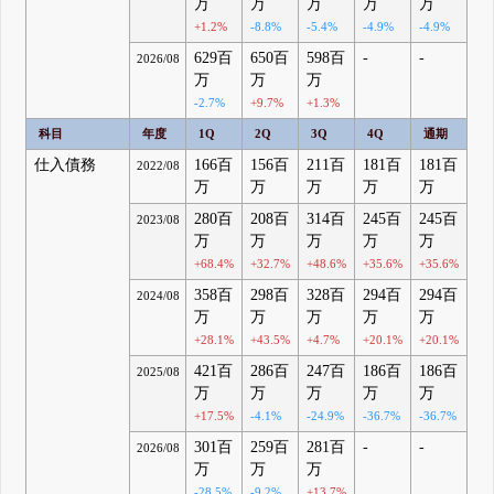
万
万
万
万
万
+1.2%
-8.8%
-5.4%
-4.9%
-4.9%
629百
650百
598百
-
-
2026/08
万
万
万
-2.7%
+9.7%
+1.3%
科目
年度
1Q
2Q
3Q
4Q
通期
仕入債務
166百
156百
211百
181百
181百
2022/08
万
万
万
万
万
280百
208百
314百
245百
245百
2023/08
万
万
万
万
万
+68.4%
+32.7%
+48.6%
+35.6%
+35.6%
358百
298百
328百
294百
294百
2024/08
万
万
万
万
万
+28.1%
+43.5%
+4.7%
+20.1%
+20.1%
421百
286百
247百
186百
186百
2025/08
万
万
万
万
万
+17.5%
-4.1%
-24.9%
-36.7%
-36.7%
301百
259百
281百
-
-
2026/08
万
万
万
-28.5%
-9.2%
+13.7%