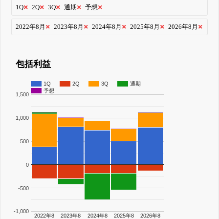
1Q
2Q
3Q
通期
予想
2022年8月
2023年8月
2024年8月
2025年8月
2026年8月
包括利益
1Q
2Q
3Q
通期
予想
1,500
1,000
500
0
-500
-1,000
2022年8
2023年8
2024年8
2025年8
2026年8