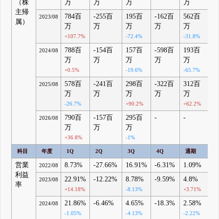
（株
万
万
万
万
主帰
784百
-255百
195百
-162百
562百
2023/08
属）
万
万
万
万
万
+107.7%
-72.4%
-31.8%
788百
-154百
157百
-598百
193百
2024/08
万
万
万
万
万
+0.5%
-19.6%
-65.7%
578百
-241百
298百
-322百
312百
2025/08
万
万
万
万
万
-26.7%
+90.2%
+62.2%
790百
-157百
295百
-
-
2026/08
万
万
万
+36.8%
-1%
科目
年度
1Q
2Q
3Q
4Q
通期
営業
8.73%
-27.66%
16.91%
-6.31%
1.09%
2022/08
利益
22.91%
-12.22%
8.78%
-9.59%
4.8%
2023/08
率
+14.18%
-8.13%
+3.71%
21.86%
-6.46%
4.65%
-18.3%
2.58%
2024/08
-1.05%
-4.13%
-2.22%