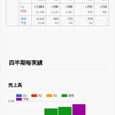
+3,883
+390
+398
+295
+310
3Q
実績
11,148
1,142
1,185
928
985
通期
+3,152
-692
-755
-578
-
予想
14,300
450
430
350
四半期毎実績
売上高
1Q
2Q
3Q
通期
予想
1.5万