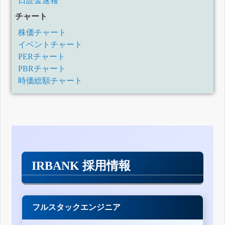
日証金速報
チャート
株価チャート
イベントチャート
PERチャート
PBRチャート
時価総額チャート
IRBANK 採用情報
フルスタックエンジニア