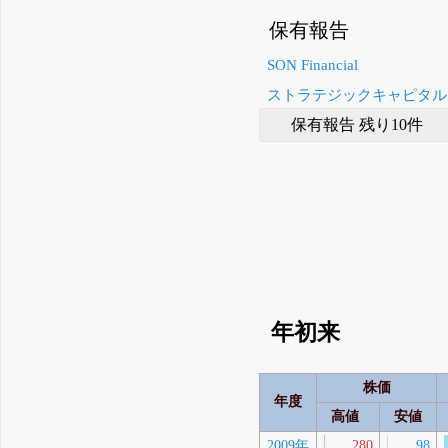
保有報告
SON Financial
ストラテジックキャピタル
保有報告 残り10件
年初来
株価
年度
高値
安値
2009年
280
98