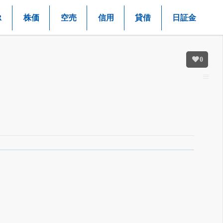
R
株価
空売
信用
貸借
日証金
0