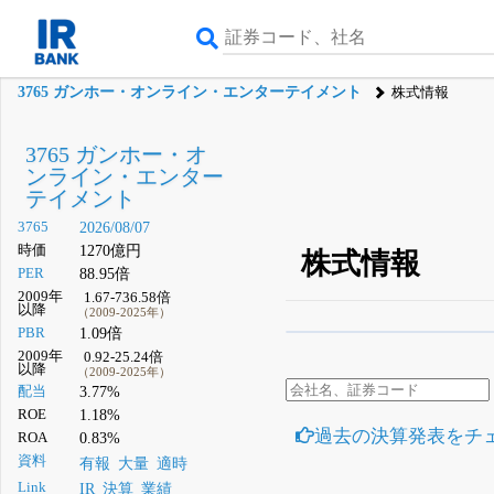
3765 ガンホー・オンライン・エンターテイメント
株式情報
3765 ガンホー・オ
ンライン・エンター
テイメント
3765
2026/08/07
時価
1270億円
株式情報
PER
88.95倍
2009年
1.67-736.58倍
以降
（2009-2025年）
PBR
1.09倍
β版IRBANKでは、
8月
2009年
0.92-25.24倍
以降
（2009-2025年）
無料
配当
3.77%
登録すると永久30%
ROE
1.18%
過去の決算発表をチ
ROA
0.83%
資料
有報
大量
適時
Link
IR
決算
業績