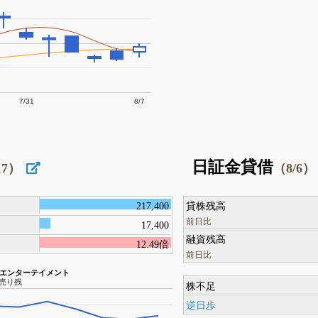
7/31
8/7
日証金貸借
17）
（8/6）
217,400
貸株残高
前日比
17,400
融資残高
12.49倍
前日比
・エンターテイメント
売り残
株不足
逆日歩