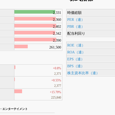
2,331
時価総額
2,360
PER（連）
2,402
PBR（連）
2,342
配当利回り
2,390
ROE（連）
261,500
ROA（連）
EPS（連）
BPS（連）
+0.8%
株主資本比率（連）
2,371
+0.55%
2,377
+15.79%
225,840
ン・エンターテイメント