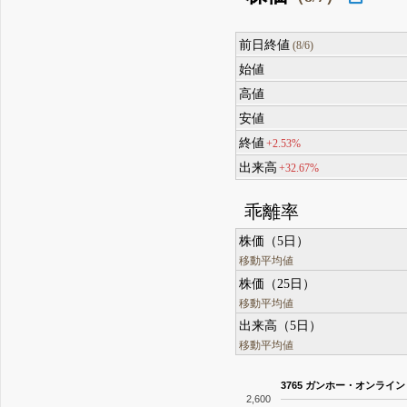
前日終値
(8/6)
始値
高値
安値
終値
+2.53%
出来高
+32.67%
乖離率
株価（5日）
移動平均値
株価（25日）
移動平均値
出来高（5日）
移動平均値
3765 ガンホー・オンライ
2,600