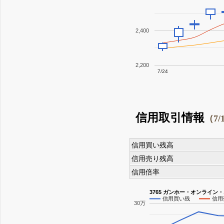
2,400
2,200
7/24
信用取引情報
（7/
信用買い残高
信用売り残高
信用倍率
3765 ガンホー・オンライン
信用買い残
信用
30万