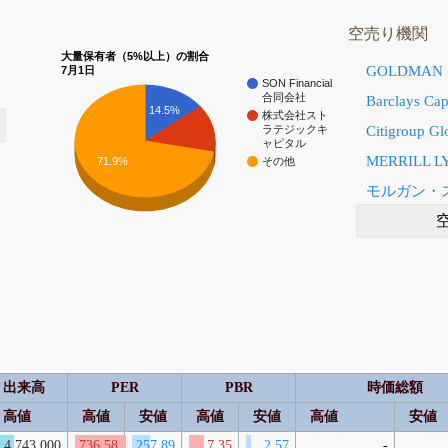
空売り機関
大量保有者（5%以上）の割合
GOLDMAN 
7月1日
SON Financial
合同会社
Barclays Capi
14.5%
株式会社スト
ラテジックキ
Citigroup Gl
ャピタル
MERRILL L
71.9%
その他
モルガン・
出来高
PER
PBR
時価総額
高値
高値
安値
高値
安値
高値
安値
4,743,000
736.58
257.89
7.35
2.57
-