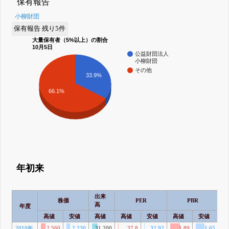
保有報告
小柳財団
保有報告 残り5件
大量保有者（5%以上）の割合
10月5日
公益財団法人
小柳財団
その他
33.9%
66.1%
年初来
出来
株価
PER
PBR
高
年度
高値
安値
高値
高値
安値
高値
安値
2010年
2,560
2,230
31,200
37.8
32.92
1.89
1.65