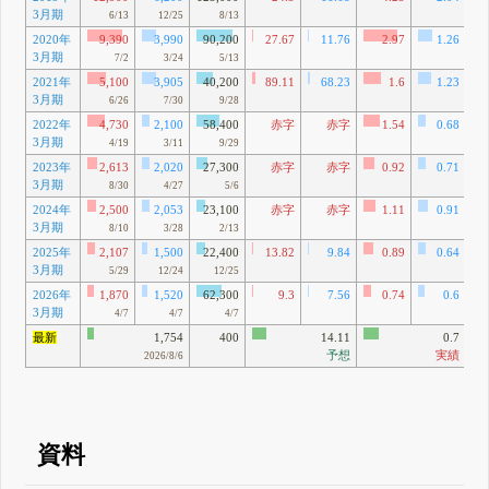
3月期
6
6/13
12/25
8/13
2020年
9,390
3,990
90,200
27.67
11.76
2.97
1.26
3月期
4
7/2
3/24
5/13
2021年
5,100
3,905
40,200
89.11
68.23
1.6
1.23
3月期
6
6/26
7/30
9/28
2022年
4,730
2,100
58,400
赤字
赤字
1.54
0.68
3月期
1
4/19
3/11
9/29
2023年
2,613
2,020
27,300
赤字
赤字
0.92
0.71
3月期
8
8/30
4/27
5/6
2024年
2,500
2,053
23,100
赤字
赤字
1.11
0.91
3月期
3
8/10
3/28
2/13
2025年
2,107
1,500
22,400
13.82
9.84
0.89
0.64
3月期
9
5/29
12/24
12/25
2026年
1,870
1,520
62,300
9.3
7.56
0.74
0.6
3月期
5
4/7
4/7
4/7
最新
1,754
400
14.11
0.7
予想
実績
2026/8/6
資料