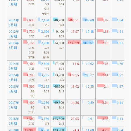
3月期
3/26
5/1
9/24
4/30
他3件
2011年
2,633
2,190
46,700
468.51
389.68
1.97
1.64
3月期
6
3/10
3/15
5/28
2012年
2,730
2,390
9,400
19.97
17.48
1.88
1.64
3月期
4
3/27
4/6
3/28
2013年
3,150
2,600
14,500
1235.29
1019.61
2.19
1.81
3月期
9
3/26
5/22
3/27
3/25
5/21
他2件
他2件
2014年
3,400
2,800
17,400
14.6
12.02
2.06
1.69
3月期
7
3/26
4/2
9/25
2015年
4,295
3,235
13,900
376.75
283.77
2.61
1.97
3月期
3/26
4/2
9/26
2016年
4,500
3,135
66,900
18.02
12.55
2.4
1.67
3月期
8/6
3/29
3/15
8/3
2017年
4,400
3,050
69,300
14.26
9.89
2.04
1.41
3月期
1
3/7
11/9
2/14
2/13
2018年
8,500
3,660
113,500
20.93
9.01
3.35
1.44
3月期
4
3/13
8/9
2/15
2019年
12,900
6,200
123,000
24.3
11.68
4.25
2.04