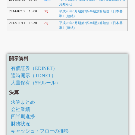
お知らせ
2014/02/07
16:00
3Q
平成26年3月期第3四半期決算短信〔日本基
準〕(連結)
2013/11/11
16:30
2Q
平成26年3月期第2四半期決算短信〔日本基
準〕(連結)
開示資料
有価証券（EDINET）
適時開示（TDNET）
大量保有（5%ルール）
決算
決算まとめ
会社業績
四半期進捗
財務状況
キャッシュ・フローの推移