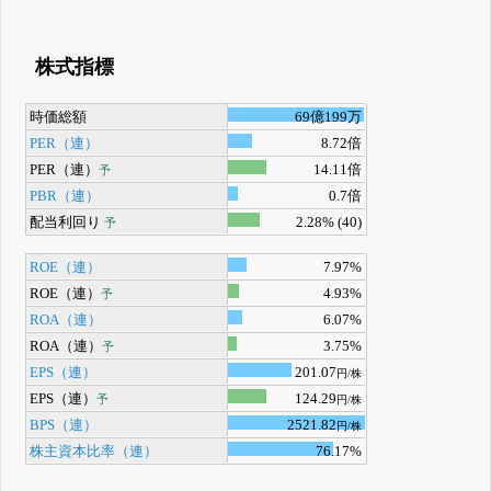
株式指標
時価総額
69億199万
PER（連）
8.72倍
PER（連）
14.11倍
予
PBR（連）
0.7倍
配当利回り
2.28% (40)
予
ROE（連）
7.97%
ROE（連）
4.93%
予
ROA（連）
6.07%
ROA（連）
3.75%
予
EPS（連）
201.07
円/株
EPS（連）
124.29
予
円/株
BPS（連）
2521.82
円/株
株主資本比率（連）
76.17%