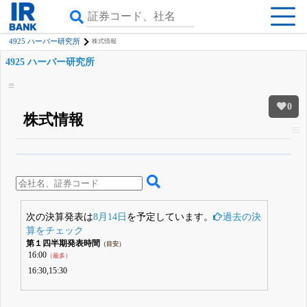
4925 ハーバー研究所
株式情報
4925 ハーバー研究所
0
株式情報
β版IRBANKでは、
8月24日まで完全無料
四半期業績・決算の進捗
がさらに
詳しく見られる
無料でβ版をはじめる
登録すると永久30%OFFと米株版の先行利用も付きます
次の決算発表は
8月14日
を予定しています。
過去の決
算をチェック
第１四半期発表時間
（目安）
16:00
（最多）
16:30,15:30