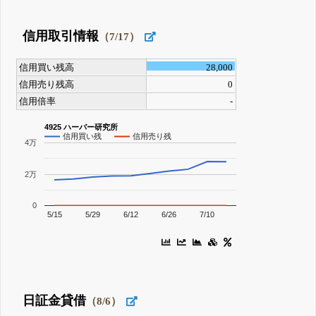
信用取引情報
（7/17）
信用買い残高
28,000
信用売り残高
0
信用倍率
-
4925 ハーバー研究所
信用買い残
信用売り残
4万
2万
0
5/15
5/29
6/12
6/26
7/10
日証金貸借
（8/6）