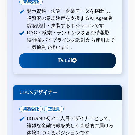
業務委託
開示資料・決算・企業データを横断し、
投資家の意思決定を支援するAI Agent機
能を設計・実装するポジションです。
RAG・検索・ランキングを含む情報取
得/推論パイプラインの設計から運用まで
一気通貫で担います。
Detail
UI/UXデザイナー
業務委託
正社員
IRBANK初の一人目デザイナーとして、
複雑な金融情報を美しく直感的に届ける
体験をつくるポジションです。