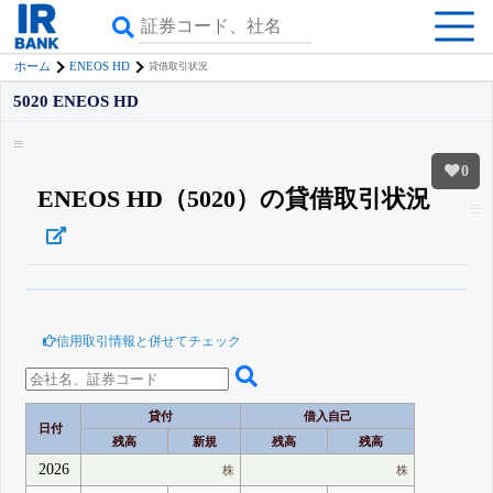
ENEOS HD
ホーム
貸借取引状況
5020 ENEOS HD
0
ENEOS HD（5020）の貸借取引状況
β版IRBANKでは、
8月24日まで完全無料
空売り・信用需給
がさらに詳しく
見られる
無料でβ版をはじめる
信用取引情報と併せてチェック
登録すると永久30%OFFと米株版の先行利用も付きます
貸付
借入自己
日付
残高
新規
残高
残高
2026
株
株