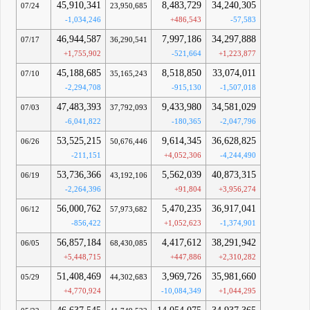
45,910,341
8,483,729
34,240,305
07/24
23,950,685
-1,034,246
+486,543
-57,583
46,944,587
7,997,186
34,297,888
07/17
36,290,541
+1,755,902
-521,664
+1,223,877
45,188,685
8,518,850
33,074,011
07/10
35,165,243
-2,294,708
-915,130
-1,507,018
47,483,393
9,433,980
34,581,029
07/03
37,792,093
-6,041,822
-180,365
-2,047,796
53,525,215
9,614,345
36,628,825
06/26
50,676,446
-211,151
+4,052,306
-4,244,490
53,736,366
5,562,039
40,873,315
06/19
43,192,106
-2,264,396
+91,804
+3,956,274
56,000,762
5,470,235
36,917,041
06/12
57,973,682
-856,422
+1,052,623
-1,374,901
56,857,184
4,417,612
38,291,942
06/05
68,430,085
+5,448,715
+447,886
+2,310,282
51,408,469
3,969,726
35,981,660
05/29
44,302,683
+4,770,924
-10,084,349
+1,044,295