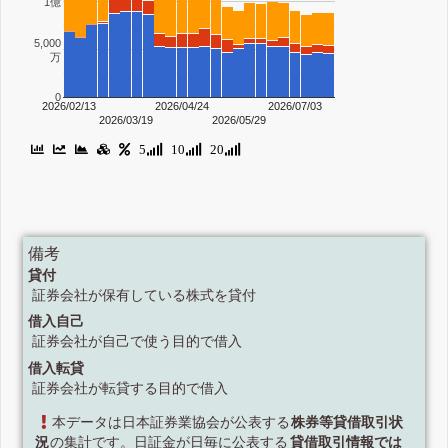
1億
5,000
万
0
2026/02/13
2026/04/24
2026/07/03
2026/03/19
2026/05/29
5
10
20
備考
貸付
証券会社が保有している株式を貸付
借入自己
証券会社が自己で使う目的で借入
借入転貸
証券会社が転貸する目的で借入
本データは日本証券業協会が公表する
株券等貸借取引状
況
の集計です。日証金が日毎に公表する
貸借取引情報では