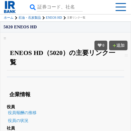
ENEOS HD
ホーム
石油・石炭製品
主要リンク一覧
5020 ENEOS HD
0
追加
ENEOS HD（5020）の主要リンク一
覧
β版IRBANKでは、
8月24日まで完全無料
四半期業績・決算の進捗
がさらに
詳しく見られる
無料でβ版をはじめる
企業情報
登録すると永久30%OFFと米株版の先行利用も付きます
役員
役員報酬の推移
役員の状況
社員