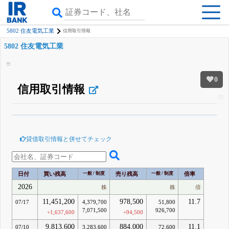
5802 住友電気工業
信用取引情報
5802 住友電気工業
0
信用取引情報
β版IRBANKでは、
8月24日まで完全無料
空売り・信用需給
がさらに詳しく
見られる
無料でβ版をはじめる
貸借取引情報と併せてチェック
登録すると永久30%OFFと米株版の先行利用も付きます
日付
買い残高
一般 / 制度
売り残高
一般 / 制度
倍率
2026
株
株
倍
11,451,200
978,500
11.7
07/17
4,379,700
51,800
7,071,500
926,700
+1,637,600
+94,500
9,813,600
884,000
11.1
07/10
3,283,600
72,600