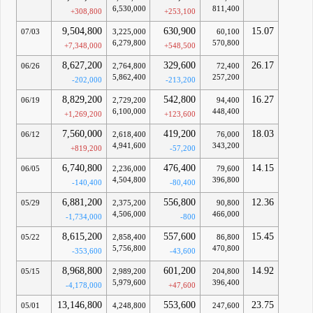
6,530,000
811,400
+308,800
+253,100
9,504,800
630,900
15.07
07/03
3,225,000
60,100
6,279,800
570,800
+7,348,000
+548,500
8,627,200
329,600
26.17
06/26
2,764,800
72,400
5,862,400
257,200
-202,000
-213,200
8,829,200
542,800
16.27
06/19
2,729,200
94,400
6,100,000
448,400
+1,269,200
+123,600
7,560,000
419,200
18.03
06/12
2,618,400
76,000
4,941,600
343,200
+819,200
-57,200
6,740,800
476,400
14.15
06/05
2,236,000
79,600
4,504,800
396,800
-140,400
-80,400
6,881,200
556,800
12.36
05/29
2,375,200
90,800
4,506,000
466,000
-1,734,000
-800
8,615,200
557,600
15.45
05/22
2,858,400
86,800
5,756,800
470,800
-353,600
-43,600
8,968,800
601,200
14.92
05/15
2,989,200
204,800
5,979,600
396,400
-4,178,000
+47,600
13,146,800
553,600
23.75
05/01
4,248,800
247,600