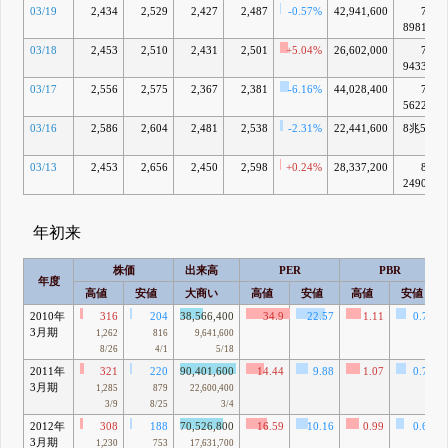
03/19
2,434
2,529
2,427
2,487
-0.57%
42,941,600
7兆
8981億
03/18
2,453
2,510
2,431
2,501
+5.04%
26,602,000
7兆
9433億
03/17
2,556
2,575
2,367
2,381
-6.16%
44,028,400
7兆
5622億
03/16
2,586
2,604
2,481
2,538
-2.31%
22,441,600
8兆584
億
03/13
2,453
2,656
2,450
2,598
+0.24%
28,337,200
8兆
2490億
年初来
株価
出来高
PER
PBR
年度
高値
安値
大商い
高値
安値
高値
安値
2010年
316
204
38,566,400
34.9
22.57
1.11
0.72
3月期
1,262
816
9,641,600
8/26
4/1
5/18
2011年
321
220
90,401,600
14.44
9.88
1.07
0.74
3月期
1,285
879
22,600,400
3/9
8/25
3/4
2012年
308
188
70,526,800
16.59
10.16
0.99
0.61
3月期
1,230
753
17,631,700