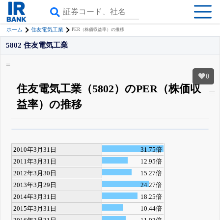
ホーム
住友電気工業
PER（株価収益率）の推移
5802 住友電気工業
0
住友電気工業（5802）のPER（株価収
益率）の推移
β版IRBANKでは、
8月24日まで完全無料
四半期業績・決算の進捗
がさらに
詳しく見られる
無料でβ版をはじめる
2010年3月31日
31.75倍
登録すると永久30%OFFと米株版の先行利用も付きます
2011年3月31日
12.95倍
2012年3月30日
15.27倍
2013年3月29日
24.27倍
2014年3月31日
18.25倍
2015年3月31日
10.44倍