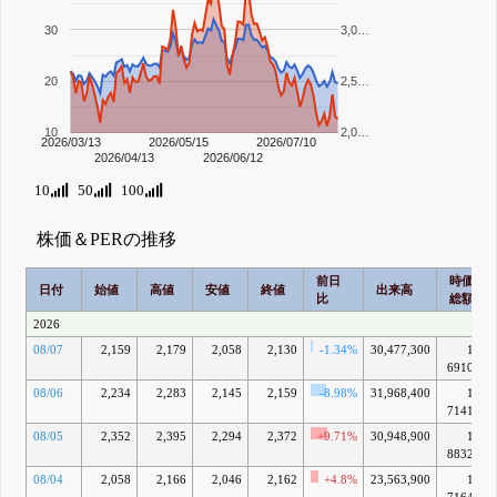
30
3,0…
20
2,5…
10
2,0…
2026/03/13
2026/05/15
2026/07/10
2026/04/13
2026/06/12
10
50
100
株価＆PERの推移
前日
時価
日付
始値
高値
安値
終値
出来高
比
総額
2026
08/07
2,159
2,179
2,058
2,130
-1.34%
30,477,300
1兆
6910億
08/06
2,234
2,283
2,145
2,159
-8.98%
31,968,400
1兆
7141億
08/05
2,352
2,395
2,294
2,372
+9.71%
30,948,900
1兆
8832億
08/04
2,058
2,166
2,046
2,162
+4.8%
23,563,900
1兆