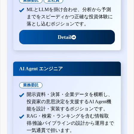
業務委託
正社員
MLとLLMを掛け合わせ、分析から予測
までをスピーディかつ正確な投資体験に
落とし込むポジションです。
Detail
AI Agent エンジニア
業務委託
開示資料・決算・企業データを横断し、
投資家の意思決定を支援するAI Agent機
能を設計・実装するポジションです。
RAG・検索・ランキングを含む情報取
得/推論パイプラインの設計から運用まで
一気通貫で担います。