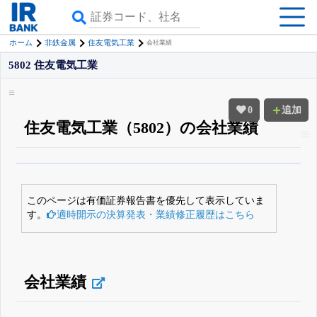
ホーム
非鉄金属
住友電気工業
会社業績
5802 住友電気工業
0
追加
住友電気工業（5802）の会社業績
β版IRBANKでは、
8月24日まで完全無料
四半期業績・決算の進捗
がさらに
詳しく見られる
無料でβ版をはじめる
このページは有価証券報告書を優先して表示していま
登録すると永久30%OFFと米株版の先行利用も付きます
す。
適時開示の決算発表・業績修正履歴はこちら
会社業績