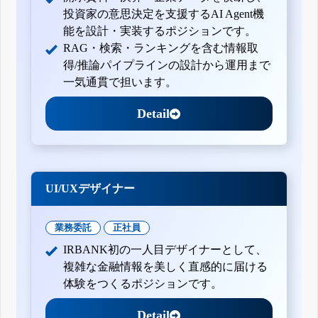
投資家の意思決定を支援するAI Agent機
能を設計・実装するポジションです。
RAG・検索・ランキングを含む情報取
得/推論パイプラインの設計から運用まで
一気通貫で担います。
Detail
UI/UXデザイナー
業務委託
正社員
IRBANK初の一人目デザイナーとして、
複雑な金融情報を美しく直感的に届ける
体験をつくるポジションです。
Detail