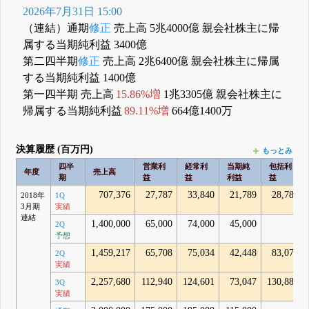
2026年7月31日 15:00
（連結）通期
修正
売上高 5兆4000億 親会社株主に帰
属する当期純利益 3400億
第二四半期
修正
売上高 2兆6400億 親会社株主に帰属
する当期純利益 1400億
第一四半期 売上高
15.86%増
1兆3305億 親会社株主に
帰属する当期純利益
89.11%増
664億1400万
決算履歴 (百万円)
もっとみる
四半
営業利
経常利
当期純
包括利
年度
売上高
期
益
益
利益
益
707,376
27,787
33,840
21,789
28,781
2018年
1Q
3月期
実績
連結
1,400,000
65,000
74,000
45,000
-
2Q
予想
1,459,217
65,708
75,034
42,448
83,071
2Q
実績
2,257,680
112,940
124,601
73,047
130,885
3Q
実績