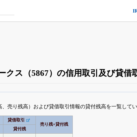
I
ークス（5867）の信用取引及び貸借
空売り・信用需給
がさらに詳しく見られる
24日まで完全無料
でβ版をはじめる
高、売り残高）および貸借取引情報の貸付残高を一覧して
OFFと米株版の先行利用も付きます
貸借取引
売り残+貸付残
貸付残