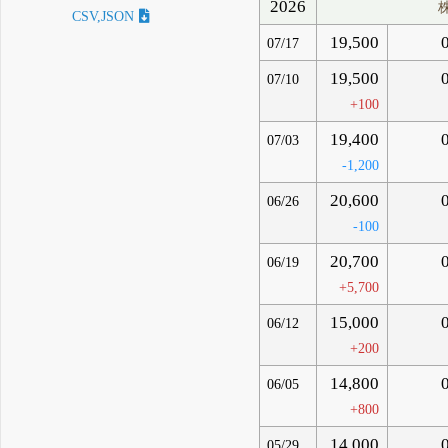
2026
CSV,JSON
19,500
07/17
19,500
07/10
+100
19,400
07/03
-1,200
20,600
06/26
-100
20,700
06/19
+5,700
15,000
06/12
+200
14,800
06/05
+800
14,000
05/29