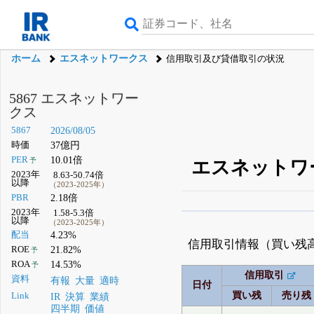
ホーム
エスネットワークス
信用取引及び貸借取引の状況
5867 エスネットワー
クス
5867
2026/08/05
時価
37億円
PER
10.01倍
予
エスネットワ
2023年
8.63-50.74倍
以降
（2023-2025年）
PBR
2.18倍
2023年
1.58-5.3倍
β版IRBANKでは、
8月
以降
（2023-2025年）
配当
4.23%
無料
信用取引情報（買い残
ROE
21.82%
予
登録すると永久30%
ROA
14.53%
予
信用取引
資料
有報
大量
適時
日付
買い残
売り残
Link
IR
決算
業績
四半期
価値