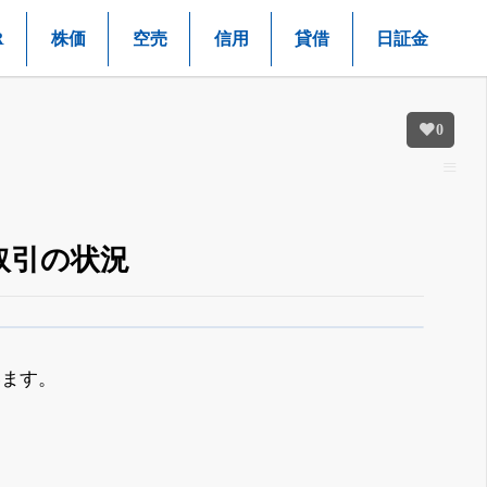
R
株価
空売
信用
貸借
日証金
0
取引の状況
います。