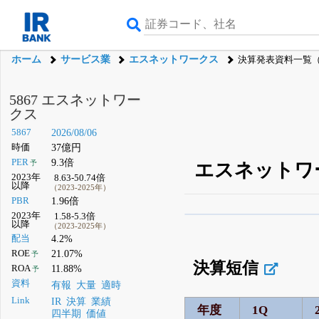
ホーム
サービス業
エスネットワークス
決算発表資料一覧
5867 エスネットワー
クス
5867
2026/08/06
時価
37億円
PER
9.3倍
予
エスネットワ
2023年
8.63-50.74倍
以降
（2023-2025年）
PBR
1.96倍
2023年
1.58-5.3倍
β版IRBANKでは、
8月
以降
（2023-2025年）
配当
4.2%
無料
ROE
21.07%
予
決算短信
登録すると永久30%
ROA
11.88%
予
資料
有報
大量
適時
Link
IR
決算
業績
年度
1Q
四半期
価値