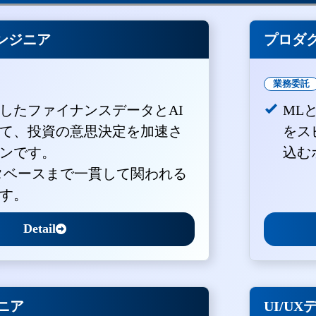
ンジニア
プロダ
業務委託
積したファイナンスデータとAI
ML
て、投資の意思決定を加速さ
をス
ンです。
込む
ータベースまで一貫して関われる
す。
Detail
ジニア
UI/U