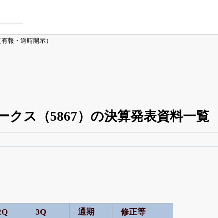
（有報・適時開示）
ークス（5867）の決算発表資料一覧
四半期業績・決算の進捗
がさらに詳しく見られる
24日まで完全無料
でβ版をはじめる
OFFと米株版の先行利用も付きます
2Q
3Q
通期
修正等