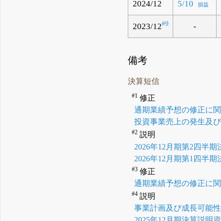
2024/12
5/10
損益
#9
2023/12
-
備考
決算短信
#1
修正
通期業績予想の修正に
投資事業売上の発生及
#2
説明
2026年12月期第2四半
2026年12月期第1四半
#3
修正
通期業績予想の修正に
#4
説明
事業計画及び成長可能
2025年12月期決算説明