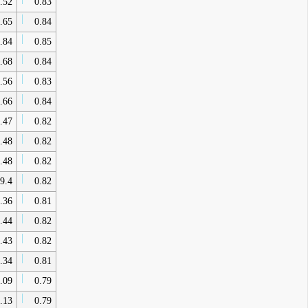
.52
0.83
.65
0.84
.84
0.85
.68
0.84
.56
0.83
.66
0.84
.47
0.82
.48
0.82
.48
0.82
9.4
0.82
.36
0.81
.44
0.82
.43
0.82
.34
0.81
.09
0.79
.13
0.79