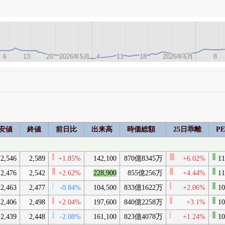
6
6
13
13
20
20
2026年5月
2026年5月
4
4
11
11
18
18
2026年6月
2026年6月
8
8
安値
終値
前日比
出来高
時価総額
25日乖離
P
2,546
2,589
+1.85%
142,100
870億8345万
+6.02%
11
2,476
2,542
+2.62%
228,900
855億256万
+4.44%
11
2,463
2,477
-0.84%
104,500
833億1622万
+2.06%
10
2,406
2,498
+2.04%
197,600
840億2258万
+3.1%
10
2,439
2,448
-2.08%
161,100
823億4078万
+1.24%
10