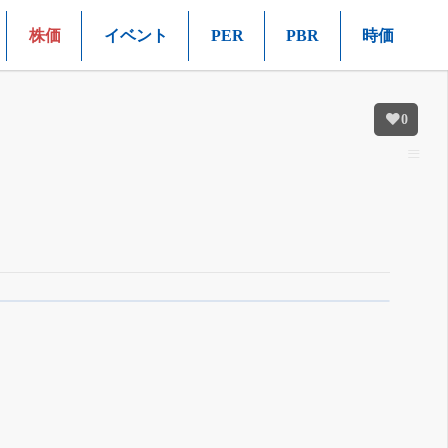
株価
イベント
PER
PBR
時価
0