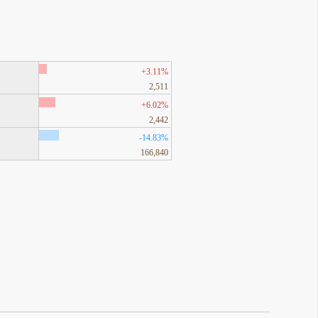
+3.11%
2,511
+6.02%
2,442
-14.83%
166,840