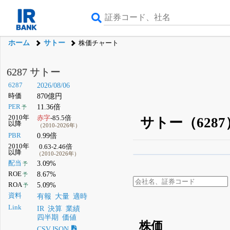
ホーム
サトー
株価チャート
6287 サトー
6287
2026/08/06
時価
870億円
PER
11.36倍
予
2010年
赤字
-85.5倍
サトー（628
以降
（2010-2026年）
PBR
0.99倍
2010年
0.63-2.46倍
以降
（2010-2026年）
β版IRBANKでは、
8月
配当
3.09%
予
ROE
8.67%
予
無料
ROA
5.09%
予
登録すると永久30%
資料
有報
大量
適時
Link
IR
決算
業績
四半期
価値
株価
CSV,JSON