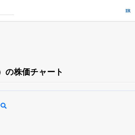
IR
7）の株価チャート
四半期業績・決算の進捗
がさらに詳しく見られる
24日まで完全無料
でβ版をはじめる
OFFと米株版の先行利用も付きます