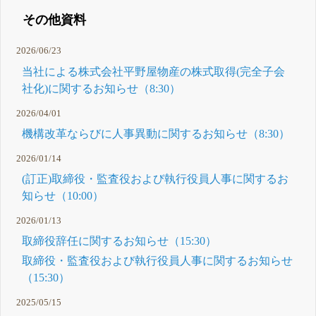
その他資料
2026/06/23
当社による株式会社平野屋物産の株式取得(完全子会
社化)に関するお知らせ（8:30）
2026/04/01
機構改革ならびに人事異動に関するお知らせ（8:30）
2026/01/14
(訂正)取締役・監査役および執行役員人事に関するお
知らせ（10:00）
2026/01/13
取締役辞任に関するお知らせ（15:30）
取締役・監査役および執行役員人事に関するお知らせ
（15:30）
2025/05/15