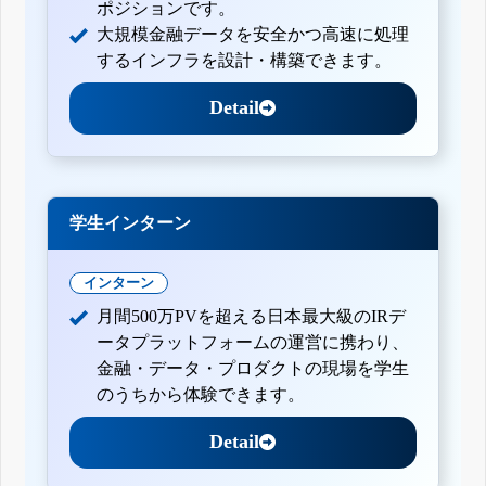
ポジションです。
大規模金融データを安全かつ高速に処理
するインフラを設計・構築できます。
Detail
学生インターン
インターン
月間500万PVを超える日本最大級のIRデ
ータプラットフォームの運営に携わり、
金融・データ・プロダクトの現場を学生
のうちから体験できます。
Detail