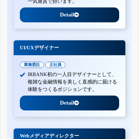
一気通貫で担います。
Detail
UI/UXデザイナー
業務委託
正社員
IRBANK初の一人目デザイナーとして、
複雑な金融情報を美しく直感的に届ける
体験をつくるポジションです。
Detail
Webメディアディレクター