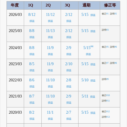
年度
1Q
2Q
3Q
通期
修正等
2026/03
8/12
11/12
2/12
5/15
修正
#1
説明
#2
損益
損益
損益
損益
2025/03
8/8
11/13
2/12
5/15
説明
#3
損益
損益
損益
損益
#4
5/15
2024/03
8/8
11/9
2/9
修正
#5
説明
#6
損益
損益
損益
損益
2023/03
8/5
11/9
2/10
5/15
修正
#7
説明
#8
損益
損益
損益
損益
2022/03
8/6
11/10
2/8
5/10
説明
#9
損益
損益
損益
損益
2021/03
8/7
11/10
2/9
5/11
修正
#10
損益
説明
#11
損益
損益
損益
2020/03
8/2
11/1
2/7
5/15
修正
#12
損益
説明
#13
損益
損益
損益