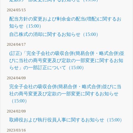
2024/05/15
配当方針の変更および剰余金の配当(増配)に関するお
知らせ（15:00）
自己株式の消却に関するお知らせ（15:00）
2024/04/17
(訂正)「完全子会社の吸収合併(簡易合併・略式合併)並
びに当社の商号変更及び定款の一部変更に関するお知
らせ」の一部訂正について（15:00）
2024/04/09
完全子会社の吸収合併(簡易合併・略式合併)並びに当
社の商号変更及び定款の一部変更に関するお知らせ
（15:00）
2024/02/09
取締役および執行役員人事に関するお知らせ（15:00）
2023/03/16