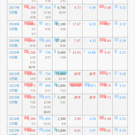
5/1
2/16
5/15
2017年
1,280
854
6,700
9.73
6.49
0.48
0.32
3月期
3
128
11/10
10/24
4/28
11/9
2018年
2,465
911
21,100
17.67
6.53
0.87
0.32
3月期
33
2/5
4/12
3/16
2/2
2019年
1,900
1,165
27,100
7.07
4.33
0.64
0.39
3月期
90
9/19
3/18
8/30
2020年
1,200
730
9,000
24.43
14.86
0.41
0.25
3月期
41
1/23
3/17
1/30
5/15
他2件
2021年
2,044
750
72,800
赤字
赤字
0.7
0.26
3月期
3
12/9
4/20
12/10
2022年
2,275
900
15,000
351.62
139.1
0.78
0.31
3月期
84
7/15
5/17
7/15
2023年
1,830
1,071
5,100
赤字
赤字
0.72
0.42
3月期
35
7/22
12/26
7/21
7/21
12/23
他3件
2024年
1,380
1,005
2,500
5.89
4.29
0.48
0.35
3月期
82
5/2
12/22
6/6
2025年
1,890
1,050
13,000
6.61
3.67
0.62
0.34