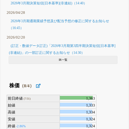
2026年3月期決算短信[日本基準](非連結)（14:40）
2026/04/28
2026年3月期通期業績予想及び配当予想の修正に関するお知らせ
（16:45）
2026/02/20
(訂正・数値データ訂正)「2026年3月期第3四半期決算短信[日本基準]
(非連結)」の一部訂正に関するお知らせ（14:30）
IR一覧
株価
（8/4）
前日終値
1,363
(7/31)
始値
1,333
高値
1,334
安値
1,324
終値
1,324
-2.86%