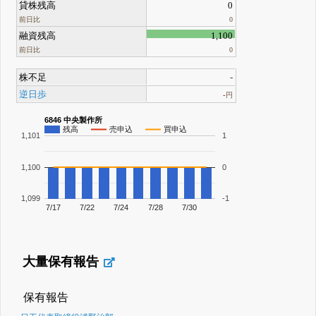
貸株残高
0
前日比
0
融資残高
1,100
前日比
0
株不足
-
逆日歩
-
円
6846 中央製作所
残高
売申込
買申込
1,101
1
1,100
0
1,099
-1
7/17
7/22
7/24
7/28
7/30
大量保有報告
保有報告