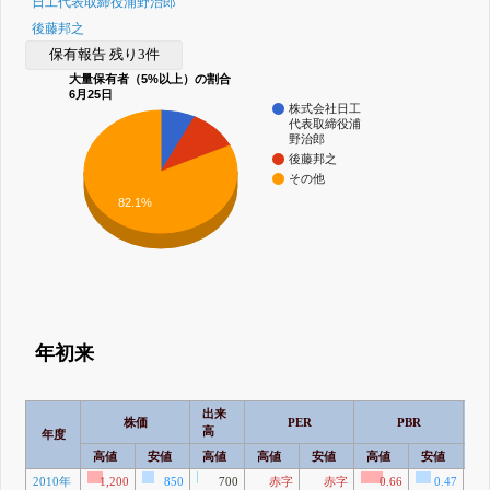
日工代表取締役浦野治郎
後藤邦之
保有報告 残り3件
大量保有者（5%以上）の割合
6月25日
株式会社日工
代表取締役浦
野治郎
後藤邦之
その他
82.1%
年初来
出来
株価
PER
PBR
高
年度
高値
安値
高値
高値
安値
高値
安値
高
2010年
1,200
850
700
赤字
赤字
0.66
0.47