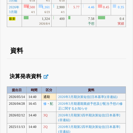
3月期
82
6/18
4/5
6/18
2026年
1,500
1,161
2,900
5.77
4.46
0.45
0.35
3月期
76
4/1
6/23
4/1
最新
1,324
400
7.58
0.4
予想
実績
2026/8/4
資料
決算発表資料
提出日
時間
区分
資料
2026/05/14
14:40
通期
2026年3月期決算短信[日本基準](非連結)
2026/04/28
16:45
修
・
配
2026年3月期通期業績予想及び配当予想の修
正に関するお知らせ
2026/02/12
14:40
3Q
2026年3月期第3四半期決算短信[日本基準]
(非連結)
2025/11/13
14:40
2Q
2026年3月期第2四半期決算短信[日本基準]
(非連結)