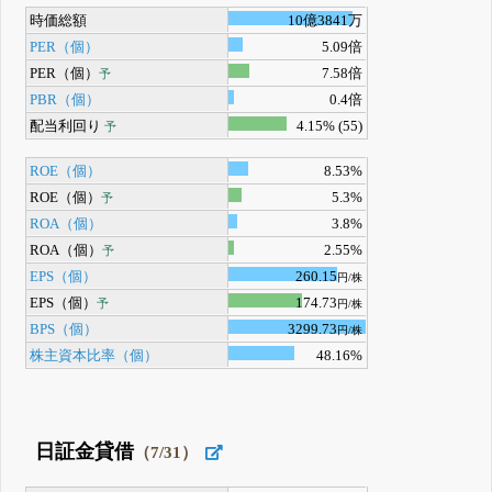
時価総額
10億3841万
PER（個）
5.09倍
PER（個）
7.58倍
予
PBR（個）
0.4倍
配当利回り
4.15% (55)
予
ROE（個）
8.53%
ROE（個）
5.3%
予
ROA（個）
3.8%
ROA（個）
2.55%
予
EPS（個）
260.15
円/株
EPS（個）
174.73
予
円/株
BPS（個）
3299.73
円/株
株主資本比率（個）
48.16%
日証金貸借
（7/31）