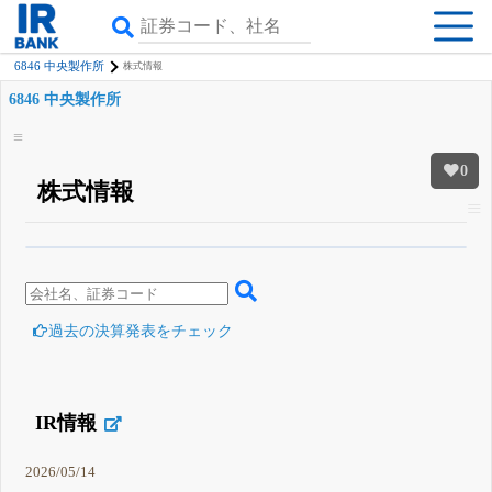
6846 中央製作所
株式情報
6846 中央製作所
0
株式情報
β版IRBANKでは、
8月24日まで完全無料
四半期業績・決算の進捗
がさらに
詳しく見られる
無料でβ版をはじめる
登録すると永久30%OFFと米株版の先行利用も付きます
過去の決算発表をチェック
IR情報
2026/05/14