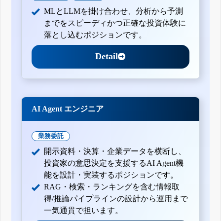
MLとLLMを掛け合わせ、分析から予測
までをスピーディかつ正確な投資体験に
落とし込むポジションです。
Detail
AI Agent エンジニア
業務委託
開示資料・決算・企業データを横断し、
投資家の意思決定を支援するAI Agent機
能を設計・実装するポジションです。
RAG・検索・ランキングを含む情報取
得/推論パイプラインの設計から運用まで
一気通貫で担います。