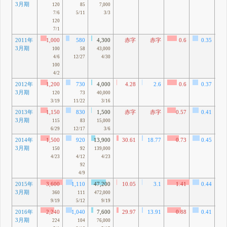
3月期
120
85
7,000
7/6
5/11
3/3
120
7/1
2011年
1,000
580
4,300
赤字
赤字
0.6
0.35
3月期
84
100
58
43,000
4/6
12/27
4/30
100
4/2
2012年
1,200
730
4,000
4.28
2.6
0.6
0.37
3月期
41
120
73
40,000
3/19
11/22
3/16
2013年
1,150
830
1,500
赤字
赤字
0.57
0.41
9億
3月期
115
83
15,000
6/29
12/17
3/6
2014年
1,500
920
13,900
30.61
18.77
0.73
0.45
3月期
76
150
92
139,000
4/23
4/12
4/23
92
4/9
2015年
3,600
1,110
47,200
10.05
3.1
1.41
0.44
3月期
23
360
111
472,000
9/19
5/12
9/19
2016年
2,240
1,040
7,600
29.97
13.91
0.88
0.41
3月期
56
224
104
76,000