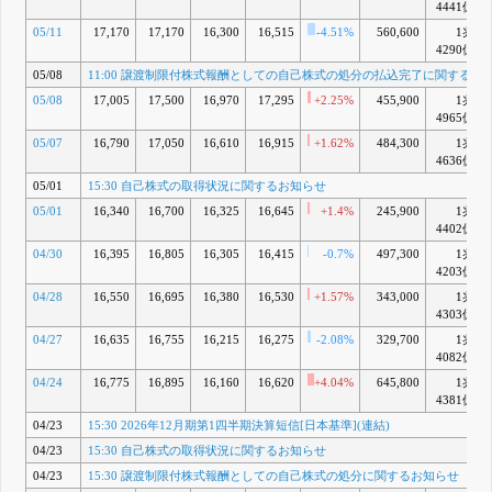
4441億
05/11
17,170
17,170
16,300
16,515
-4.51%
560,600
1兆
4290億
05/08
11:00 譲渡制限付株式報酬としての自己株式の処分の払込完了に関するお
05/08
17,005
17,500
16,970
17,295
+2.25%
455,900
1兆
4965億
05/07
16,790
17,050
16,610
16,915
+1.62%
484,300
1兆
4636億
05/01
15:30 自己株式の取得状況に関するお知らせ
05/01
16,340
16,700
16,325
16,645
+1.4%
245,900
1兆
4402億
04/30
16,395
16,805
16,305
16,415
-0.7%
497,300
1兆
4203億
04/28
16,550
16,695
16,380
16,530
+1.57%
343,000
1兆
4303億
04/27
16,635
16,755
16,215
16,275
-2.08%
329,700
1兆
4082億
04/24
16,775
16,895
16,160
16,620
+4.04%
645,800
1兆
4381億
04/23
15:30 2026年12月期第1四半期決算短信[日本基準](連結)
04/23
15:30 自己株式の取得状況に関するお知らせ
04/23
15:30 譲渡制限付株式報酬としての自己株式の処分に関するお知らせ