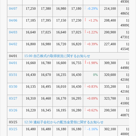
4930億
04/07
17,250
17,380
16,980
17,180
-0.29%
214,100
1兆
4865億
04/06
17,185
17,395
17,150
17,230
+1.2%
208,400
1兆
4909億
04/03
16,640
17,025
16,640
17,025
+1.22%
200,900
1兆
4731億
04/02
16,800
16,980
16,720
16,820
+0.39%
227,400
1兆
4554億
04/01
15:00 自己株式の取得状況に関するお知らせ
04/01
16,660
16,780
16,600
16,755
+1.98%
309,300
1兆
4498億
03/31
16,430
16,670
16,235
16,430
0%
320,600
1兆
4216億
03/30
16,135
16,495
16,010
16,430
+0.83%
335,200
1兆
4216億
03/27
16,310
16,460
16,170
16,295
+0.09%
323,700
1兆
4100億
03/26
16,220
16,345
16,195
16,280
+0.62%
200,500
1兆
4087億
03/25
12:30 連結子会社からの配当金受領に関するお知らせ
03/25
16,480
16,480
16,180
16,180
-1.16%
302,100
1兆
4000億