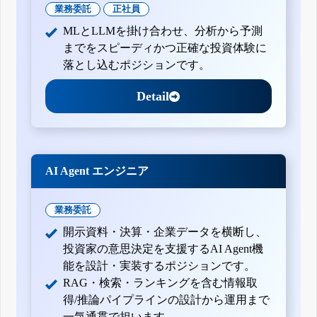
業務委託
正社員
MLとLLMを掛け合わせ、分析から予測
までをスピーディかつ正確な投資体験に
落とし込むポジションです。
Detail
AI Agent エンジニア
業務委託
開示資料・決算・企業データを横断し、
投資家の意思決定を支援するAI Agent機
能を設計・実装するポジションです。
RAG・検索・ランキングを含む情報取
得/推論パイプラインの設計から運用まで
一気通貫で担います。