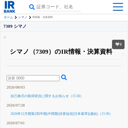
ホーム
シマノ
IR情報・決算資料
7309 シマノ
0
シマノ（7309）のIR情報・決算資料
β版IRBANKでは、
8月24日まで完全無料
四半期業績・決算の進捗
がさらに
詳しく見られる
無料でβ版をはじめる
登録すると永久30%OFFと米株版の先行利用も付きます
2026/08/03
自己株式の取得状況に関するお知らせ（15:30）
2026/07/28
2026年12月期第2四半期(中間期)決算短信[日本基準](連結)（15:30）
2026/07/01