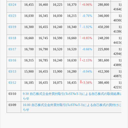
03/24
16,455
16,460
16,225
16,370
+0.96%
280,800
1兆
4164億
03/23
16,030
16,345
16,030
16,215
-0.76%
346,000
1兆
4030億
03/19
16,300
16,455
16,240
16,340
-1.92%
450,200
1兆
4139億
03/18
16,660
16,745
16,590
16,660
+0.85%
248,200
1兆
4415億
03/17
16,700
16,790
16,520
16,520
-0.66%
225,800
1兆
4294億
03/16
16,315
16,785
16,240
16,630
+2.15%
381,600
1兆
4389億
03/13
15,900
16,455
15,900
16,280
-0.94%
412,300
1兆
4087億
03/12
16,185
16,435
16,075
16,435
+3.56%
380,400
1兆
4221億
03/10
9:30 自己株式立会外買付取引(ToSTNeT-3)による自己株式の取得結果に
らせ
03/09
16:00 自己株式立会外買付取引(ToSTNeT-3)による自己株式の買付けに関
らせ