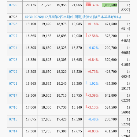
状況に関す
07/29
20,175
21,275
19,955
21,065
+10.37%
1,056,500
1兆
るお知らせ
8227億
5月 01, 2026
07/28
15:30 2026年12月期第2四半期(中間期)決算短信[日本基準](連結)
15:30 譲渡
G
制限付株式
07/28
19,100
19,420
18,975
19,085
+0.18%
471,500
1兆
報酬として
6514億
の自己株式
の処分に関
07/27
18,865
19,135
18,695
19,050
+2.58%
375,200
1兆
するお知ら
6483億
せ
07/24
18,395
18,650
18,325
18,570
-0.62%
220,700
1兆
15:30 自己
6068億
株式の取得
状況に関す
07/23
18,350
18,825
18,305
18,685
+0.84%
379,600
1兆
るお知らせ
6168億
15:30
07/22
18,395
18,650
18,320
18,530
+0.73%
428,700
1兆
2026年12
月期第1四
6034億
半期決算短
07/21
18,865
18,885
18,240
18,395
-1.92%
495,500
1兆
信[日本基
5917億
準](連結)
07/17
19,500
19,605
18,710
18,755
4月 23, 2026
+3.39%
642,800
1兆
6228億
15:00 自己
H
株式の取得
07/16
17,800
18,330
17,730
18,140
+3.13%
524,500
1兆
状況に関す
5696億
るお知らせ
07/15
17,675
17,685
17,420
17,590
-0.48%
238,700
1兆
4月 01, 2026
5220億
12:30 連結
I
子会社から
07/14
17,300
17,785
17,300
17,675
+0.83%
401,500
1兆
の配当金受
5294億