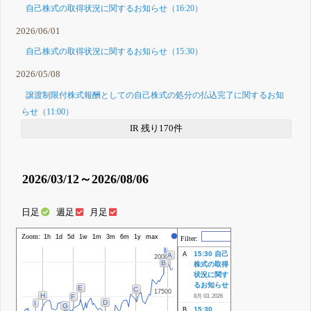
自己株式の取得状況に関するお知らせ（16:20）
2026/06/01
自己株式の取得状況に関するお知らせ（15:30）
2026/05/08
譲渡制限付株式報酬としての自己株式の処分の払込完了に関するお知
らせ（11:00）
IR 残り170件
2026/03/12～2026/08/06
日足
週足
月足
Zoom:
株価
1h
1d
5d
1w
1m
3m
6m
1y
max
Filter:
15:30 自己
A
A
20000
20000
B
株式の取得
状況に関す
るお知らせ
E
C
17500
17500
H
F
8月 03, 2026
D
I
G
15:30
B