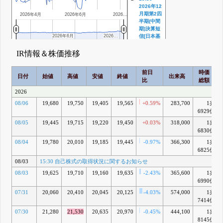
2026年12
月期第2四
2026年4月
2026年6月
2026…
半期(中間
期)決算短
2026年6月
2026年6月
2026…
2026…
信[日本基
準](連結)
IR情報＆株価推移
7月 28, 2026
16:20 自己
C
株式の取得
前日
時価
日付
始値
高値
安値
終値
状況に関す
出来高
比
総額
るお知らせ
2026
7月 01, 2026
15:30 自己
D
08/06
19,680
19,750
19,405
19,565
+0.59%
283,700
1兆
株式の取得
6929億
状況に関す
08/05
19,445
19,715
19,220
19,450
+0.03%
318,000
1兆
るお知らせ
6830億
6月 01, 2026
11:00 譲渡
E
08/04
19,780
20,010
19,185
19,445
-0.97%
366,300
1兆
制限付株式
6825億
報酬として
08/03
15:30 自己株式の取得状況に関するお知らせ
の自己株式
の処分の払
08/03
19,625
19,710
19,160
19,635
-2.43%
365,600
1兆
込完了に関
6990億
するお知ら
07/31
20,060
20,410
20,045
20,125
-4.03%
574,000
1兆
せ
7414億
5月 08, 2026
15:30 自己
F
07/30
21,280
21,530
20,635
20,970
-0.45%
444,100
1兆
株式の取得
8145億