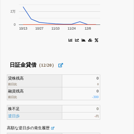
2万
0
10/13
10/27
11/10
11/24
12/8
日証金貸借
（12/20）
貸株残高
0
前日比
0
融資残高
0
-300
前日比
株不足
0
逆日歩
-
円
高額な逆日歩の発生履歴