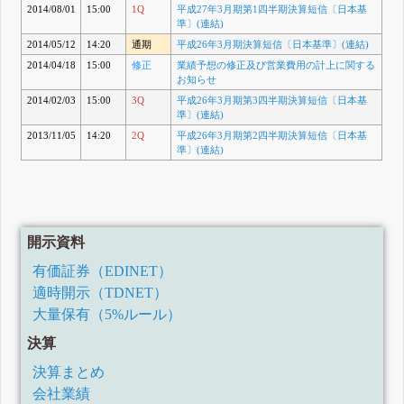
2014/08/01
15:00
1Q
平成27年3月期第1四半期決算短信〔日本基
準〕(連結)
2014/05/12
14:20
通期
平成26年3月期決算短信〔日本基準〕(連結)
2014/04/18
15:00
修正
業績予想の修正及び営業費用の計上に関する
お知らせ
2014/02/03
15:00
3Q
平成26年3月期第3四半期決算短信〔日本基
準〕(連結)
2013/11/05
14:20
2Q
平成26年3月期第2四半期決算短信〔日本基
準〕(連結)
開示資料
有価証券（EDINET）
適時開示（TDNET）
大量保有（5%ルール）
決算
決算まとめ
会社業績