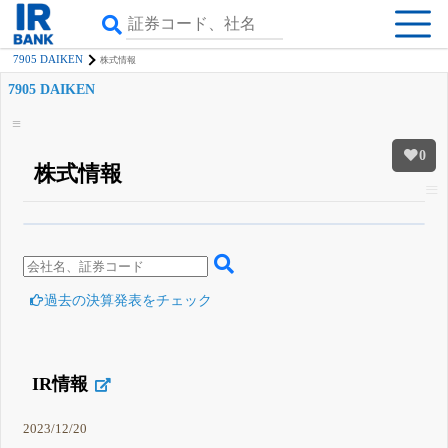
7905 DAIKEN
株式情報
7905 DAIKEN
0
株式情報
β版IRBANKでは、
8月24日まで完全無料
四半期業績・決算の進捗
がさらに
詳しく見られる
無料でβ版をはじめる
登録すると永久30%OFFと米株版の先行利用も付きます
過去の決算発表をチェック
IR情報
2023/12/20