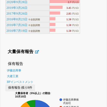
2020年9月28日
2.7
円/1日
2019年3月26日
3.45
円/3日
2017年9月26日
2.85
円/3日
2016年8月23日
1.50
※金額調整
円/3日
2016年7月26日
1.50
※金額調整
円/3日
2016年7月19日
1.50
※金額調整
円/3日
大量保有報告
保有報告
伊藤忠商事
大建工業
BPインベストメント
保有報告 残り8件
大量保有者（5%以上）の割合
10月10日
伊藤忠商事株
式会社