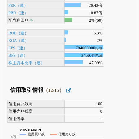
PER（連）
20.42倍
PBR（連）
0.87倍
配当利回り
2% (60)
予
ROE（連）
5.3%
ROA（連）
2%
EPS（連）
794000000
円/株
BPS（連）
3450.47
円/株
株主資本比率（連）
47.09%
信用取引情報
（12/15）
信用買い残高
100
信用売り残高
0
信用倍率
-
7905 DAIKEN
信用買い残
信用売り残
4万