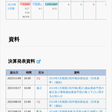
2024年
3,050
2,152
1,059,000
0
0
0
0
3月期
9/27
6/1
8/15
9/26
他16件
資料
決算発表資料
提出日
時間
区分
資料
2023/11/09
16:00
2Q
2024年3月期第2四半期決算短信〔日本基
準〕(連結)
2023/10/17
16:00
修正
2024年3月期第2四半期(累計)連結業績予想の
修正及び通期連結業績予想の取り下げに関す
るお知らせ
2023/08/10
15:00
1Q
2024年3月期第1四半期決算短信〔日本基
準〕(連結)
2023/08/10
15:00
配当
2024年3月期期末配当予想の修正(無配)に関