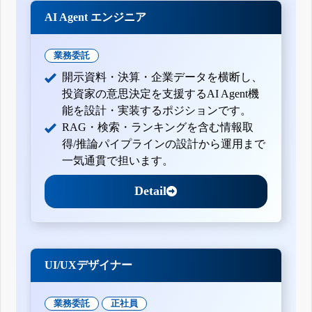
AI Agent エンジニア
業務委託
開示資料・決算・企業データを横断し、
投資家の意思決定を支援するAI Agent機
能を設計・実装するポジションです。
RAG・検索・ランキングを含む情報取
得/推論パイプラインの設計から運用まで
一気通貫で担います。
Detail
UI/UXデザイナー
業務委託
正社員