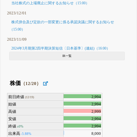
当社株式の上場廃止に関するお知らせ（15:00）
2023/12/01
株式併合及び定款の一部変更に係る承認決議に関するお知らせ
（15:00）
2023/11/09
2024年3月期第2四半期決算短信〔日本基準〕(連結)（16:00）
IR一覧
株価
（12/20）
前日終値
2,994
(12/19)
始値
2,994
高値
2,999
安値
2,994
終値
2,994
±0%
出来高
8,000
-5.88%