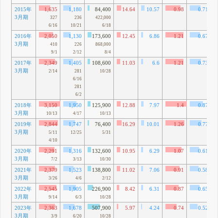
2015年
1,635
1,180
84,400
14.64
10.57
0.98
0.71
3月期
327
236
422,000
6/16
10/21
6/18
2016年
2,050
1,130
173,600
12.45
6.86
1.21
0.67
3月期
410
226
868,000
9/1
2/12
8/4
2017年
2,349
1,405
108,600
11.03
6.6
1.21
0.73
3月期
2/14
281
10/28
6/16
281
6/2
2018年
3,150
1,950
125,900
12.88
7.97
1.4
0.87
3月期
10/13
4/17
10/13
2019年
2,844
1,747
76,400
16.29
10.01
1.26
0.77
3月期
5/11
12/25
5/31
4/10
2020年
2,291
1,316
132,600
10.95
6.29
1.07
0.61
3月期
7/2
3/13
10/30
2021年
2,379
1,523
138,800
11.02
7.06
0.91
0.58
3月期
3/26
4/6
2/12
2022年
2,545
1,905
226,900
8.42
6.31
0.87
0.65
3月期
9/14
6/3
10/28
2023年
2,363
1,678
507,900
5.97
4.24
0.74
0.52
3月期
3/9
6/20
10/28