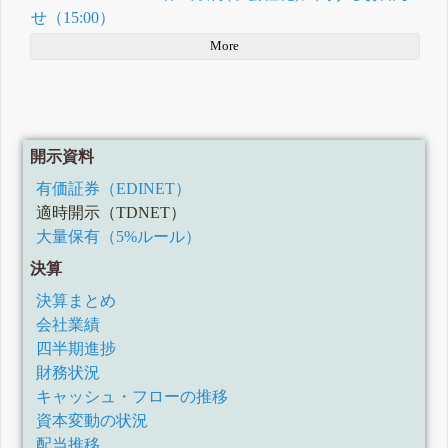
せ（15:00）
More
開示資料
有価証券（EDINET）
適時開示（TDNET）
大量保有（5%ルール）
決算
決算まとめ
会社業績
四半期進捗
財務状況
キャッシュ・フローの推移
資本変動の状況
配当推移