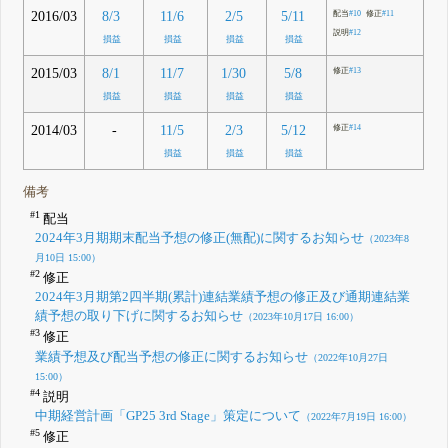
2016/03
8/3
11/6
2/5
5/11
配当
#10
修正
#11
説明
#12
損益
損益
損益
損益
2015/03
8/1
11/7
1/30
5/8
修正
#13
損益
損益
損益
損益
2014/03
-
11/5
2/3
5/12
修正
#14
損益
損益
損益
備考
#1
配当
2024年3月期期末配当予想の修正(無配)に関するお知らせ
（2023年8
月10日 15:00）
#2
修正
2024年3月期第2四半期(累計)連結業績予想の修正及び通期連結業
績予想の取り下げに関するお知らせ
（2023年10月17日 16:00）
#3
修正
業績予想及び配当予想の修正に関するお知らせ
（2022年10月27日
15:00）
#4
説明
中期経営計画「GP25 3rd Stage」策定について
（2022年7月19日 16:00）
#5
修正