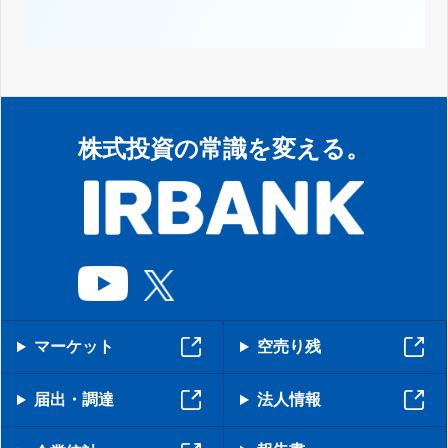
株式投資の常識を変える。
マーケット
空売り残
届出・調達
法人情報