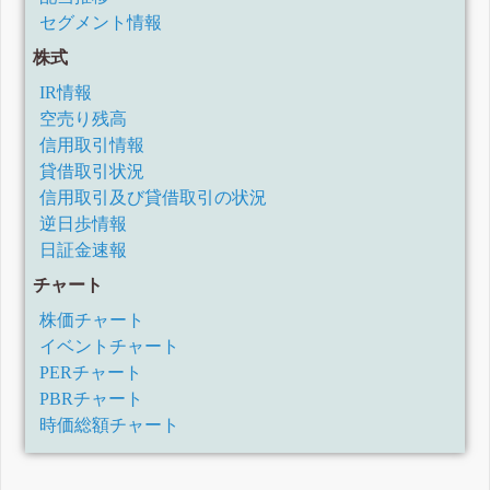
セグメント情報
株式
IR情報
空売り残高
信用取引情報
貸借取引状況
信用取引及び貸借取引の状況
逆日歩情報
日証金速報
チャート
株価チャート
イベントチャート
PERチャート
PBRチャート
時価総額チャート