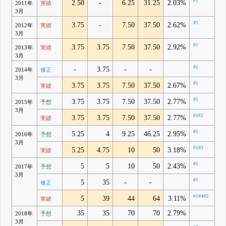
#1
2.50
-
6.25
31.25
2.03%
2011年
実績
3月
#1
3.75
-
7.50
37.50
2.62%
2012年
実績
3月
#1
3.75
3.75
7.50
37.50
2.92%
2013年
実績
3月
#1
-
3.75
-
-
2014年
修正
3月
#1
3.75
3.75
7.50
37.50
2.67%
実績
#1
3.75
3.75
7.50
37.50
2.77%
2015年
予想
3月
#1
#2
3.75
3.75
7.50
37.50
2.77%
実績
#1
5.25
4
9.25
46.25
2.95%
2016年
予想
3月
#1
#3
5.25
4.75
10
50
3.18%
実績
#1
5
5
10
50
2.43%
2017年
予想
3月
#1
5
35
-
-
修正
#1
#4
#5
5
39
44
64
3.11%
実績
35
35
70
70
2.79%
2018年
予想
3月