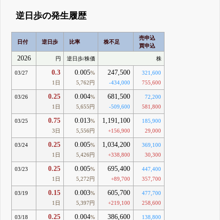
逆日歩の発生履歴
売申込
日付
逆日歩
比率
株不足
買申込
2026
円
逆日歩/株価
株
0.3
0.005
247,500
03/27
%
321,600
1日
5,762円
-434,000
755,600
0.25
0.004
681,500
03/26
%
72,200
1日
5,655円
-509,600
581,800
0.75
0.013
1,191,100
03/25
%
185,900
3日
5,556円
+156,900
29,000
0.25
0.005
1,034,200
03/24
%
369,100
1日
5,426円
+338,800
30,300
0.25
0.005
695,400
03/23
%
447,400
1日
5,272円
+89,700
357,700
0.15
0.003
605,700
03/19
%
477,700
1日
5,397円
+219,100
258,600
0.25
0.004
386,600
03/18
%
138,800