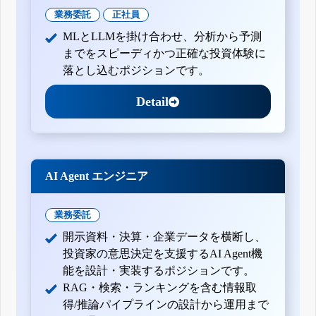
業務委託
正社員
MLとLLMを掛け合わせ、分析から予測
までをスピーディかつ正確な投資体験に
落とし込むポジションです。
Detail
AI Agent エンジニア
業務委託
開示資料・決算・企業データを横断し、
投資家の意思決定を支援するAI Agent機
能を設計・実装するポジションです。
RAG・検索・ランキングを含む情報取
得/推論パイプラインの設計から運用まで