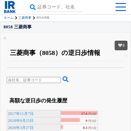
ホーム
三菱商事
逆日歩情報
8058 三菱商事
0
三菱商事（8058）の逆日歩情報
β版IRBANKでは、
8月24日まで完全無料
空売り・信用需給
がさらに詳しく
見られる
無料でβ版をはじめる
登録すると永久30%OFFと米株版の先行利用も付きます
高額な逆日歩の発生履歴
2017年11月7日
17.4
円/3日
2018年9月25日
9
円/3日
2026年3月27日
0.3
円/1日