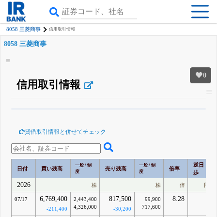
8058 三菱商事
信用取引情報
8058 三菱商事
0
信用取引情報
β版IRBANKでは、
8月24日まで完全無料
空売り・信用需給
がさらに詳しく
見られる
無料でβ版をはじめる
貸借取引情報と併せてチェック
登録すると永久30%OFFと米株版の先行利用も付きます
逆日
一般 / 制
一般 / 制
日付
買い残高
売り残高
倍率
度
度
歩
2026
株
株
倍
円
6,769,400
817,500
8.28
-
07/17
2,443,400
99,900
4,326,000
717,600
-211,400
-30,200