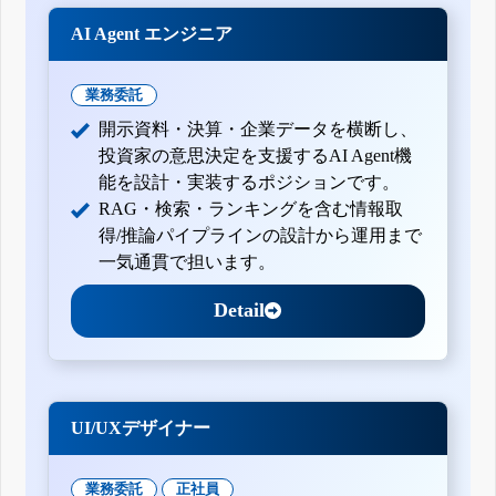
AI Agent エンジニア
業務委託
開示資料・決算・企業データを横断し、
投資家の意思決定を支援するAI Agent機
能を設計・実装するポジションです。
RAG・検索・ランキングを含む情報取
得/推論パイプラインの設計から運用まで
一気通貫で担います。
Detail
UI/UXデザイナー
業務委託
正社員