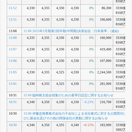
8168万
11/12
4,330
4,335
4,330
4,330
0%
86,300
3330億
8168万
11/11
4,330
4,335
4,330
4,330
0%
106,600
3330億
8168万
11/08
11:00 2025年3月期第2四半期(中間期)決算短信〔日本基準〕(連結)
11/08
4,335
4,335
4,330
4,330
0%
160,900
3330億
8168万
11/07
4,330
4,335
4,330
4,330
0%
419,400
3330億
8168万
11/06
4,330
4,335
4,330
4,330
0%
107,800
3330億
8168万
11/05
4,330
4,335
4,325
4,330
0%
2,244,500
3330億
8168万
11/01
4,330
4,335
4,325
4,330
0%
281,900
3330億
8168万
10/31
15:00 臨時株主総会招集のための基準日設定に関するお知らせ
10/31
4,340
4,350
4,330
4,330
-0.23%
216,700
3330億
8168万
10/30
15:00 伊藤忠商事株式会社の子会社による当社株式に対する公開買付けの
びに親会社及びその他の関係会社の異動に関するお知らせ
10/30
4,340
4,350
4,335
4,340
+0.12%
183,900
3338億
5092万