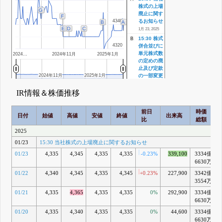
株式の上場
G
廃止に関す
F
るお知らせ
4340
4340
B
A
E
D
C
1月 23, 2025
15:30 株式
B
4320
4320
併合並びに
単元株式数
2024…
2024年11月
2025年1月
の定めの廃
止及び定款
2024年11月
2024年11月
2025年1月
2025年1月
の一部変更
に係る承認
決議に関す
IR情報＆株価推移
るお知らせ
12月 25, 2024
前日
時価
日付
始値
高値
安値
終値
17:00 自己
出来高
C
比
総額
株式の消却
に関するお
2025
知らせ
01/23
15:30 当社株式の上場廃止に関するお知らせ
17:00 株式
併合並びに
01/23
4,335
4,345
4,335
4,335
-0.23%
339,100
3334億
+
単元株式数
6630万
の定めの廃
01/22
4,340
4,345
4,335
4,345
+0.23%
227,900
3342億
+
止及び定款
3554万
の一部変更
に関する臨
01/21
4,335
4,365
4,335
4,335
0%
292,900
3334億
+
時株主総会
6630万
開催のお知
01/20
4,335
4,340
4,335
4,335
0%
44,600
3334億
+
らせ
6630万
11月 29, 2024