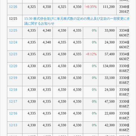
15:00 伊藤
G
12/26
4,325
4,350
4,325
4,350
+0.35%
111,200
3346億
+
忠商事株式
2016万
会社の子会
12/25
15:30 株式併合並びに単元株式数の定めの廃止及び定款の一部変更に係る
社である
議に関するお知らせ
BSインベ
ストメント
12/25
4,335
4,340
4,330
4,335
0%
33,900
3334億
+
株式会社に
6630万
よる当社株
式に対する
12/24
4,335
4,340
4,335
4,335
0%
24,300
3334億
+
公開買付け
6630万
に係る賛同
12/23
4,335
4,335
4,330
4,335
+0.12%
57,400
3334億
+
の意見表明
6630万
及び応募推
奨に関する
12/20
4,330
4,335
4,330
4,330
0%
134,000
3330億
お知らせ
8168万
9月 30, 2024
12/19
4,330
4,335
4,330
4,330
0%
33,100
3330億
8168万
12/18
4,330
4,335
4,330
4,330
0%
24,500
3330億
8168万
12/17
4,330
4,335
4,330
4,330
0%
47,500
3330億
8168万
12/16
4,335
4,335
4,330
4,330
0%
22,600
3330億
8168万
12/13
4,330
4,335
4,330
4,330
0%
42,300
3330億
8168万