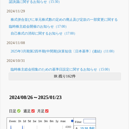
認決議に関するお知らせ（15:30）
2024/11/29
株式併合並びに単元株式数の定めの廃止及び定款の一部変更に関する
臨時株主総会開催のお知らせ（17:00）
自己株式の消却に関するお知らせ（17:00）
2024/11/08
2025年3月期第2四半期(中間期)決算短信〔日本基準〕(連結)（11:00）
2024/10/31
臨時株主総会招集のための基準日設定に関するお知らせ（15:00）
IR 残り162件
2024/08/26～2025/01/23
日足
週足
月足
Zoom:
株価
1h
1d
5d
1w
1m
3m
6m
1y
max
Filter:
4360
4360
15:30 当社
A