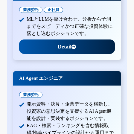
業務委託
正社員
MLとLLMを掛け合わせ、分析から予測
までをスピーディかつ正確な投資体験に
落とし込むポジションです。
Detail
AI Agent エンジニア
業務委託
開示資料・決算・企業データを横断し、
投資家の意思決定を支援するAI Agent機
能を設計・実装するポジションです。
RAG・検索・ランキングを含む情報取
得/推論パイプラインの設計から運用まで