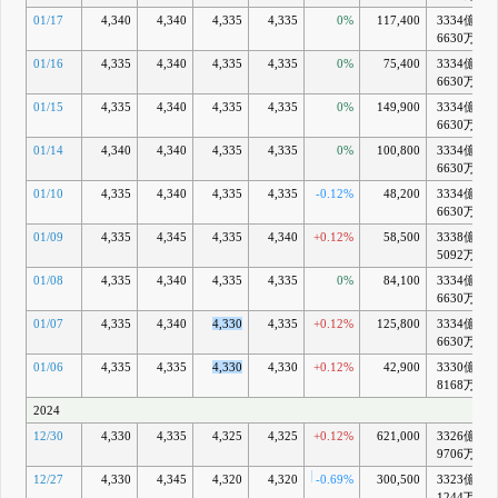
11:00
D
01/17
4,340
4,340
4,335
4,335
0%
117,400
3334億
+
2025年3月
6630万
期第2四半
01/16
4,335
4,340
4,335
4,335
0%
75,400
3334億
+
期(中間期)
6630万
決算短信
〔日本基
01/15
4,335
4,340
4,335
4,335
0%
149,900
3334億
+
準〕(連結)
6630万
11月 08, 2024
01/14
4,340
4,340
4,335
4,335
0%
100,800
3334億
+
15:00 臨時
E
6630万
株主総会招
集のための
01/10
4,335
4,340
4,335
4,335
-0.12%
48,200
3334億
+
基準日設定
6630万
に関するお
01/09
4,335
4,345
4,335
4,340
+0.12%
58,500
3338億
+
知らせ
5092万
10月 31, 2024
15:00 伊藤
F
01/08
4,335
4,340
4,335
4,335
0%
84,100
3334億
+
忠商事株式
6630万
会社の子会
01/07
4,335
4,340
4,330
4,335
+0.12%
125,800
3334億
+
社による当
6630万
社株式に対
する公開買
01/06
4,335
4,335
4,330
4,330
+0.12%
42,900
3330億
付けの結果
8168万
並びに親会
2024
社及びその
他の関係会
12/30
4,330
4,335
4,325
4,325
+0.12%
621,000
3326億
社の異動に
9706万
関するお知
らせ
12/27
4,330
4,345
4,320
4,320
-0.69%
300,500
3323億
10月 30, 2024
1244万