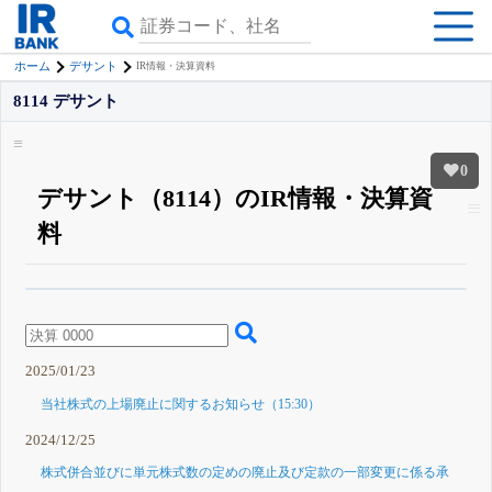
ホーム
デサント
IR情報・決算資料
8114 デサント
0
デサント（8114）のIR情報・決算資
料
β版IRBANKでは、
8月24日まで完全無料
四半期業績・決算の進捗
がさらに
詳しく見られる
無料でβ版をはじめる
登録すると永久30%OFFと米株版の先行利用も付きます
2025/01/23
当社株式の上場廃止に関するお知らせ（15:30）
2024/12/25
株式併合並びに単元株式数の定めの廃止及び定款の一部変更に係る承