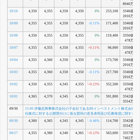
8940万
10/10
4,350
4,355
4,350
4,350
0%
253,100
3346億
+
2016万
10/09
4,355
4,355
4,350
4,350
-0.11%
171,400
3346億
+
2016万
10/08
4,350
4,355
4,350
4,355
0%
119,400
3350億
+
478万
10/07
4,355
4,355
4,350
4,355
+0.11%
96,000
3350億
+
478万
10/04
4,355
4,360
4,350
4,350
0%
173,700
3346億
+
2016万
10/03
4,355
4,360
4,350
4,350
-0.11%
217,700
3346億
+
2016万
10/02
4,350
4,355
4,345
4,355
+0.23%
352,500
3350億
+
478万
10/01
4,365
4,370
4,345
4,345
0%
591,800
3342億
3554万
09/30
15:00 伊藤忠商事株式会社の子会社であるBSインベストメント株式会社に
社株式に対する公開買付けに係る賛同の意見表明及び応募推奨に関するお
09/30
4,360
4,365
4,345
4,345
-0.46%
114,700
3342億
3554万
09/27
4,355
4,380
4,340
4,365
+0.23%
563,600
3357億
+
7402万