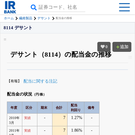
ホーム
繊維製品
デサント
配当金の推移
8114 デサント
0
追加
デサント（8114）の配当金の推移
β版IRBANKでは、
8月24日まで完全無料
配当・優待の推移
がさらに詳しく
見られる
無料でβ版をはじめる
【有報】
配当に関する注記
登録すると永久30%OFFと米株版の先行利用も付きます
配当金の状況
（円/株）
配当
年度
区分
期末
合計
備考
利回り
-
7
1.27%
-
2010年
実績
3月
-
7
1.86%
-
2011年
実績