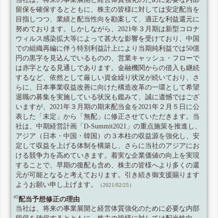
留保を確保するとともに、株主の皆様に対しては安定配当を
目指しつつ、業績と配当性向を勘案して、適正な利益還元に
努めております。しかしながら、2021年３月期は新型コロナ
ウィルス感染拡大等によって甚大な影響を受けており、中国
での組織再編に伴う特別利益計上により当期純利益では50億
円の黒字を見込んでいるものの、営業キャッシュ・フローで
は赤字となる見通しであります。金融機関からの借入も継続
するなど、依然として厳しい資金繰り状況が続いており、さ
らに、日本事業収益改善に向けた構造改革の一環として希望
退職の募集を実施している状況も鑑みて、誠に遺憾ではござ
いますが、2021年３月期の期末配当金を2021年２月５日に公
表した「未定」から「無配」に修正させていただきます。当
社は、中期経営計画「D-Summit2021」の重点施策を推進し、
アジア（日本・中国・韓国）の３本柱の収益源を強化し、安
定して収益を上げる体制を構築し、さらに当社のアジアにお
ける競争力を高めていきます。着実な企業価値の向上を実現
することで、早期の復配も含め、株主の皆様へより多くの還
元が可能となると考えております。引き続き御支援賜ります
ようお願い申し上げます。
（2021/02/25）
#5
配当予想修正の理由
当社は、将来の事業展開と経営体質強化のために必要な内部