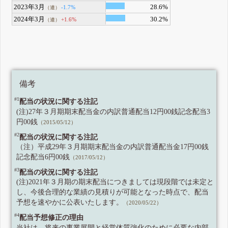
2023年3月
28.6%
-1.7%
（連）
2024年3月
30.2%
+1.6%
（連）
備考
#1
配当の状況に関する注記
(注)27年３月期期末配当金の内訳普通配当12円00銭記念配当3
円00銭
（2015/05/12）
#2
配当の状況に関する注記
（注）平成29年３月期期末配当金の内訳普通配当金17円00銭
記念配当6円00銭
（2017/05/12）
#3
配当の状況に関する注記
(注)2021年３月期の期末配当につきましては現段階では未定と
し、今後合理的な業績の見積りが可能となった時点で、配当
予想を速やかに公表いたします。
（2020/05/22）
#4
配当予想修正の理由
当社は、将来の事業展開と経営体質強化のために必要な内部