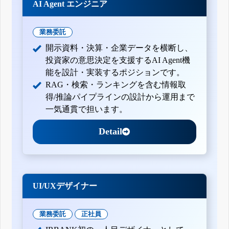
AI Agent エンジニア
業務委託
開示資料・決算・企業データを横断し、
投資家の意思決定を支援するAI Agent機
能を設計・実装するポジションです。
RAG・検索・ランキングを含む情報取
得/推論パイプラインの設計から運用まで
一気通貫で担います。
Detail
UI/UXデザイナー
業務委託
正社員