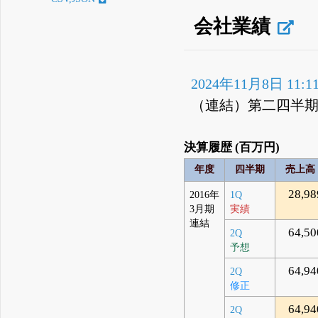
会社業績
2024年11月8日 11:1
（連結）第二四半期
決算履歴 (百万円)
年度
四半期
売上高
28,98
2016年
1Q
3月期
実績
連結
64,50
2Q
予想
64,94
2Q
修正
64,94
2Q