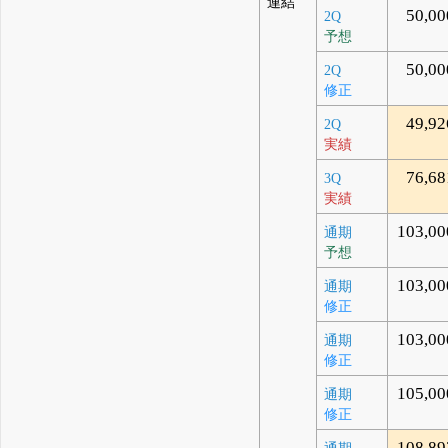
連結
50,00
2Q
予想
50,00
2Q
修正
49,92
2Q
実績
76,68
3Q
実績
103,00
通期
予想
103,00
通期
修正
103,00
通期
修正
105,00
通期
修正
108,89