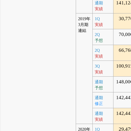
141,12
通期
実績
30,77
2019年
1Q
3月期
実績
連結
70,00
2Q
予想
66,76
2Q
実績
100,91
3Q
実績
148,00
通期
予想
142,44
通期
修正
142,44
通期
実績
29,47
2020年
1Q