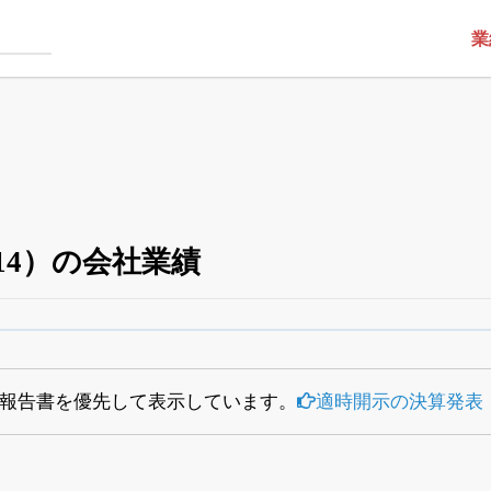
業
14）の会社業績
すべての機能
が無料で使える
24日まで完全無料
でβ版をはじめる
報告書を優先して表示しています。
適時開示の決算発表
OFFと米株版の先行利用も付きます