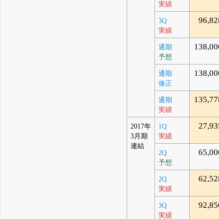
実績
96,82
3Q
実績
138,00
通期
予想
138,00
通期
修正
135,77
通期
実績
27,93
2017年
1Q
3月期
実績
連結
65,00
2Q
予想
62,52
2Q
実績
92,85
3Q
実績