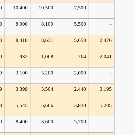
0
10,400
10,500
7,500
-
0
8,000
8,100
5,500
-
3
8,418
8,631
5,650
2,476
0
982
1,068
764
2,041
0
3,100
3,200
2,000
-
9
3,399
3,504
2,440
3,195
8
5,545
5,666
3,830
5,205
0
8,400
8,600
5,700
-