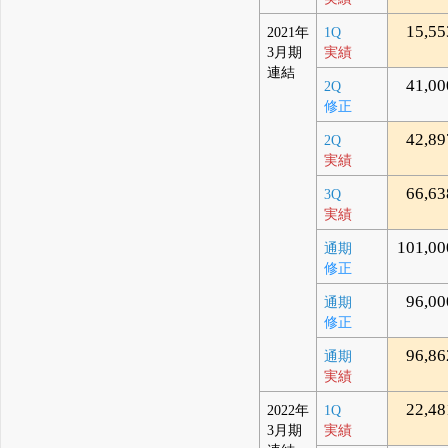
15,55
2021年
1Q
3月期
実績
連結
41,00
2Q
修正
42,89
2Q
実績
66,63
3Q
実績
101,00
通期
修正
96,00
通期
修正
96,86
通期
実績
22,48
2022年
1Q
3月期
実績