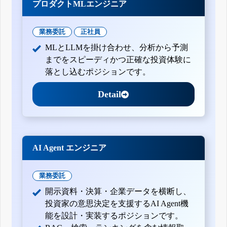
プロダクトMLエンジニア
業務委託
正社員
MLとLLMを掛け合わせ、分析から予測
までをスピーディかつ正確な投資体験に
落とし込むポジションです。
Detail
AI Agent エンジニア
業務委託
開示資料・決算・企業データを横断し、
投資家の意思決定を支援するAI Agent機
能を設計・実装するポジションです。