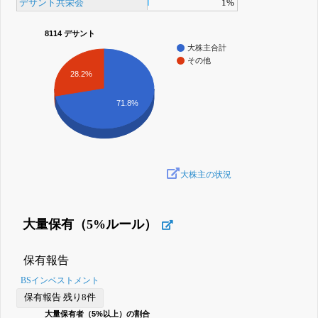
デサント共栄会
1%
8114 デサント
大株主合計
その他
28.2%
71.8%
大株主の状況
大量保有（5%ルール）
保有報告
BSインベストメント
保有報告 残り8件
大量保有者（5%以上）の割合