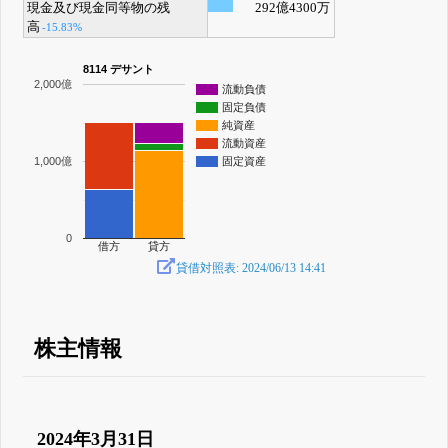
現金及び現金同等物の残
292億4300万
高
-15.83%
8114 デサント
2,000億
流動負債
固定負債
純資産
流動資産
1,000億
固定資産
0
借方
貸方
貸借対照表: 2024/06/13 14:41
株主情報
2024年3月31日