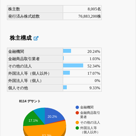
株主数
8,005名
発行済み株式総数
76,883,200株
株主構成
金融機関
20.24%
金融商品取引業者
1.03%
その他の法人
52.34%
外国法人等（個人以外）
17.07%
外国法人等（個人）
0%
個人その他
9.33%
8114 デサント
金融機関
金融商品取引
20.2%
業者
17.1%
その他の法人
外国法人等
（個人以外）
52.3%