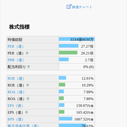
株価チャート
株式指標
時価総額
3334億6630万
PER（連）
27.27倍
PER（連）
26.21倍
予
PBR（連）
2.7倍
配当利回り
0% (0)
予
ROE（連）
12.01%
ROE（連）
10.29%
予
ROA（連）
7.99%
ROA（連）
7.89%
予
EPS（連）
159.07
円/株
EPS（連）
165.42
予
円/株
BPS（連）
1607.52
円/株
株主資本比率（連）
76.63%