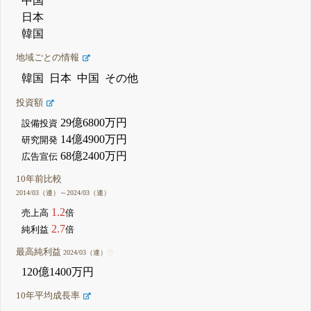
中国
日本
韓国
地域ごとの情報
韓国
日本
中国
その他
投資額
29億6800万円
設備投資
14億4900万円
研究開発
68億2400万円
広告宣伝
10年前比較
2014/03（連）～2024/03（連）
1.2
売上高
倍
2.7
純利益
倍
最高純利益
2024/03（連）
120億1400万円
10年平均成長率