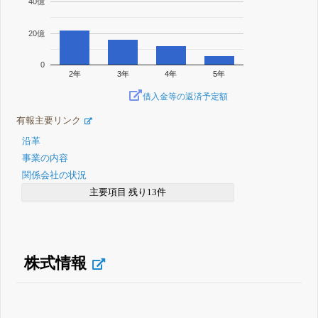
40億
20億
0
2年
3年
4年
5年
借入金等の返済予定額
有報主要リンク
沿革
事業の内容
関係会社の状況
主要項目 残り13件
株式情報