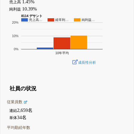
1.45%
売上高
10.39%
純利益
8114 デサント
売上高…
経常利…
純利益…
20%
10%
0%
10年平均
成長性分析
社員の状況
従業員数
2,659名
連結
34名
単体
平均勤続年数