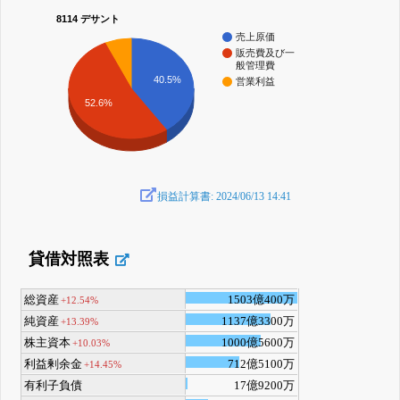
8114 デサント
売上原価
販売費及び一
般管理費
40.5%
営業利益
52.6%
損益計算書: 2024/06/13 14:41
貸借対照表
総資産
1503億400万
+12.54%
純資産
1137億3300万
+13.39%
株主資本
1000億5600万
+10.03%
利益剰余金
712億5100万
+14.45%
有利子負債
17億9200万