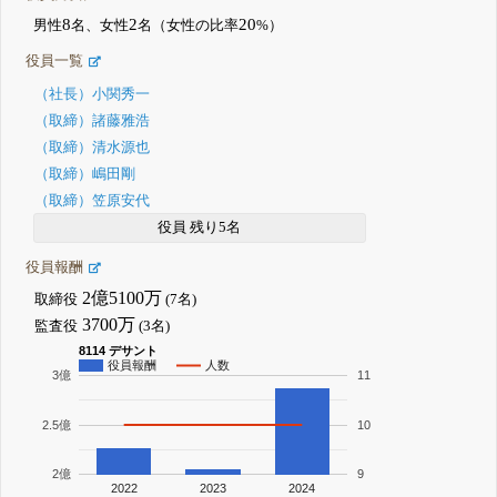
8
2
20
男性
名、女性
名（女性の比率
%）
役員一覧
（社長）小関秀一
（取締）諸藤雅浩
（取締）清水源也
（取締）嶋田剛
（取締）笠原安代
役員 残り5名
役員報酬
2億5100万
取締役
(7名)
3700万
監査役
(3名)
8114 デサント
役員報酬
人数
3億
11
2.5億
10
2億
9
2022
2023
2024