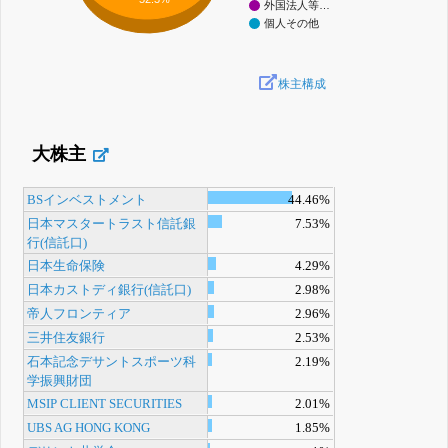
外国法人等…
個人その他
株主構成
大株主
BSインベストメント
44.46%
日本マスタートラスト信託銀
7.53%
行(信託口)
日本生命保険
4.29%
日本カストディ銀行(信託口)
2.98%
帝人フロンティア
2.96%
三井住友銀行
2.53%
石本記念デサントスポーツ科
2.19%
学振興財団
MSIP CLIENT SECURITIES
2.01%
UBS AG HONG KONG
1.85%