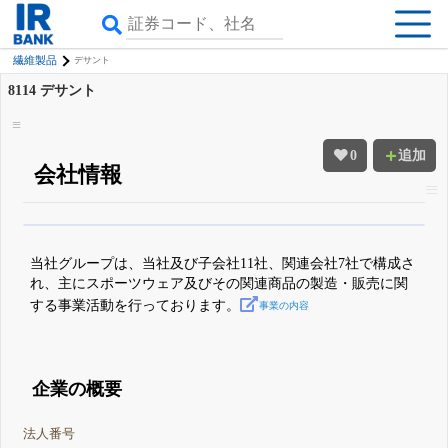
繊維製品
デサント
8114
デサント
0
追加
会社情報
β版IRBANKでは、
8月24日まで完全無料
四半期業績・決算の進捗
がさらに
詳しく見られる
無料でβ版をはじめる
当社グループは、当社及び子会社11社、関連会社7社で構成さ
登録すると永久30%OFFと米株版の先行利用も付きます
れ、主にスポーツウェア及びその関連商品の製造・販売に関
する事業活動を行っております。
事業の内容
企業の概要
法人番号