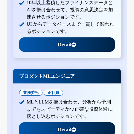
10年以上蓄積したファイナンスデータと
AIを掛け合わせて、投資の意思決定を加
速させるポジションです。
UI からデータベースまで一貫して関われ
るポジションです。
Detail
プロダクトMLエンジニア
業務委託
正社員
MLとLLMを掛け合わせ、分析から予測
までをスピーディかつ正確な投資体験に
落とし込むポジションです。
Detail