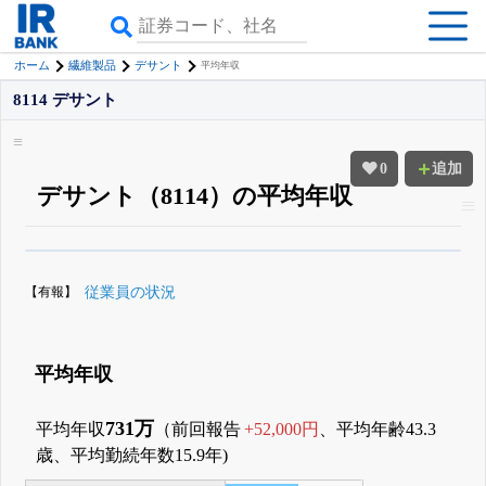
ホーム
繊維製品
デサント
平均年収
8114 デサント
0
追加
デサント（8114）の平均年収
β版IRBANKでは、
8月24日まで完全無料
役員の兼任・大株主
がさらに詳し
く追える
無料でβ版をはじめる
【有報】
従業員の状況
登録すると永久30%OFFと米株版の先行利用も付きます
平均年収
731万
平均年収
（前回報告
+52,000円
、平均年齢43.3
歳、平均勤続年数15.9年)