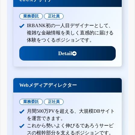
業務委託
正社員
IRBANK初の一人目デザイナーとして、
複雑な金融情報を美しく直感的に届ける
体験をつくるポジションです。
Detail
Webメディアディレクター
業務委託
正社員
月間500万PVを超える、大規模DBサイト
を運営できます。
これから勢いよく伸びるであろうサービ
スの根幹部分を支えるポジションです。