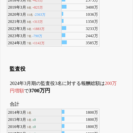
2018年3月
2575万
+425万
8名
2019年3月
3400万
+825万
8名
2020年3月
1036万
-2363万
11名
2021年3月
1350万
+313万
8名
2022年3月
3233万
+1883万
6名
2023年3月
2442万
-790万
7名
2024年3月
3585万
+1142万
7名
監査役
2024年3月期の監査役3名に対する報酬総額は
200万
3700万円
円増額
で
合計
2014年3月
1800万
1名
2015年3月
1800万
±0
1名
2016年3月
1800万
±0
1名