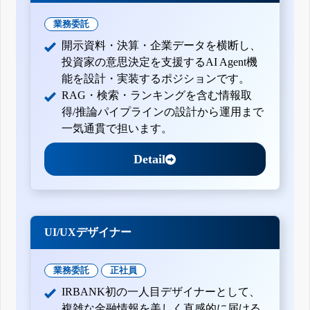
業務委託
開示資料・決算・企業データを横断し、
投資家の意思決定を支援するAI Agent機
能を設計・実装するポジションです。
RAG・検索・ランキングを含む情報取
得/推論パイプラインの設計から運用まで
一気通貫で担います。
Detail
UI/UXデザイナー
業務委託
正社員
IRBANK初の一人目デザイナーとして、
複雑な金融情報を美しく直感的に届ける