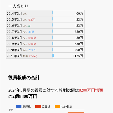
一人当たり
2014年3月
400万
3名
2015年3月
433万
+33万
3名
2016年3月
433万
±0
3名
2017年3月
350万
-83万
4名
2018年3月
450万
+100万
4名
2019年3月
650万
+200万
4名
2020年3月
400万
-250万
7名
2021年3月
1175万
+775万
12名
役員報酬の合計
2024年3月期の役員に対する報酬総額は
8200万円増額
2億8800万円
の
取締役
監査役
社外役員
3億