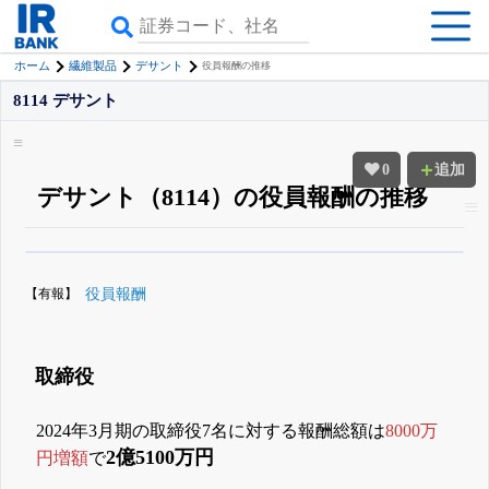
ホーム
繊維製品
デサント
役員報酬の推移
8114 デサント
0
追加
デサント（8114）の役員報酬の推移
β版IRBANKでは、
8月24日まで完全無料
役員の兼任・大株主
がさらに詳し
く追える
無料でβ版をはじめる
【有報】
役員報酬
登録すると永久30%OFFと米株版の先行利用も付きます
取締役
2024年3月期の取締役7名に対する報酬総額は
8000万
2億5100万円
円増額
で