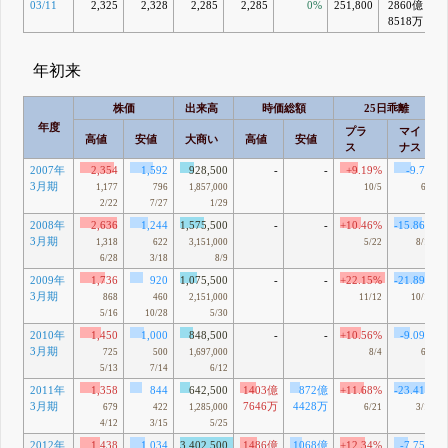
03/11
2,325
2,328
2,285
2,285
0%
251,800
2860億
8518万
年初来
株価
出来高
時価総額
25日乖離
年度
プラ
マイ
高値
安値
大商い
高値
安値
ス
ナス
2007年
2,354
1,592
928,500
-
-
+9.19%
-9.7%
3月期
1,177
796
1,857,000
10/5
6/8
2/22
7/27
1/29
2008年
2,636
1,244
1,575,500
-
-
+10.46%
-15.86%
3月期
1,318
622
3,151,000
5/22
8/10
6/28
3/18
8/9
2009年
1,736
920
1,075,500
-
-
+22.15%
-21.89%
3月期
868
460
2,151,000
11/12
10/10
5/16
10/28
5/30
2010年
1,450
1,000
848,500
-
-
+10.56%
-9.09%
3月期
725
500
1,697,000
8/4
6/1
5/13
7/14
6/12
2011年
1,358
844
642,500
1403億
872億
+11.68%
-23.41%
3月期
7646万
4428万
679
422
1,285,000
6/21
3/15
4/12
3/15
5/25
2012年
1,438
1,034
3,402,500
1486億
1068億
+12.34%
-7.75%