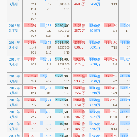
3月期
4606万
8458万
719
517
6,805,000
3/13
8/8
3/30
5/13
2/29
719
3/27
2013年
2,056
1,258
2,280,500
2125億
1300億
+16.1%
-9.94%
3月期
2872万
3946万
1,028
629
4,561,000
3/4
11/26
3/29
5/24
1/16
2014年
2,280
1,374
3,018,500
2356億
1420億
+11.11%
-16.36%
3月期
8360万
3091万
1,140
687
6,037,000
7/18
2/10
4/22
2/10
5/10
2015年
2,417
1,432
1,514,000
3026億
1480億
+13.72%
-5.87%
3月期
1177万
2639万
3/24
716
3,028,000
2/4
5/8
5/16
7/30
2016年
2,976
1,705
1,729,900
3725億
2134億
+14.72%
-16.66%
3月期
9935万
6838万
7/24
2/12
7/31
7/2
2/12
2017年
1,989
1,281
1,831,900
2490億
1603億
+11.28%
-13.2%
3月期
2557万
8298万
3/14
8/3
10/7
12/9
7/8
2018年
2,445
1,724
2,372,500
3061億
2158億
+7.82%
-11.89%
3月期
1741万
4720万
1/5
4/6
5/12
1/4
2/6
2019年
2,213
1,466
1,665,500
2770億
1835億
+9.57%
-17.91%
3月期
7068万
4524万
5/15
3/11
5/16
11/20
12/25
2020年
1,572
660
1,919,000
1968億
826億
+10.33%
-20.67%
3月期
1659万
3292万
4/1
3/13
3/19
9/13
3/13
2021年
1,007
602
1,964,300
1260億
753億
+14.71%
-14.51%