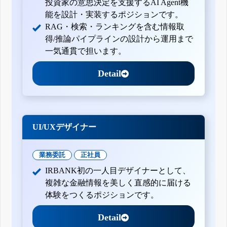
投資家の意思決定を支援するAI Agent機
能を設計・実装するポジションです。
RAG・検索・ランキングを含む情報取
得/推論パイプラインの設計から運用まで
一気通貫で担います。
Detail
UI/UXデザイナー
業務委託
正社員
IRBANK初の一人目デザイナーとして、
複雑な金融情報を美しく直感的に届ける
体験をつくるポジションです。
Detail