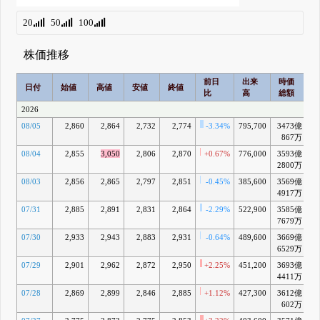
20
50
100
株価推移
前日
出来
時価
2
日付
始値
高値
安値
終値
比
高
総額
2026
08/05
2,860
2,864
2,732
2,774
-3.34%
795,700
3473億
867万
08/04
2,855
3,050
2,806
2,870
+0.67%
776,000
3593億
+
2800万
08/03
2,856
2,865
2,797
2,851
-0.45%
385,600
3569億
+
4917万
07/31
2,885
2,891
2,831
2,864
-2.29%
522,900
3585億
+
7679万
07/30
2,933
2,943
2,883
2,931
-0.64%
489,600
3669億
+
6529万
07/29
2,901
2,962
2,872
2,950
+2.25%
451,200
3693億
4411万
07/28
2,869
2,899
2,846
2,885
+1.12%
427,300
3612億
+
602万