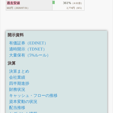
過去安値
361%
（4.61倍）
602円（2020/07/31）
2,774円（8/5）
開示資料
有価証券（EDINET）
適時開示（TDNET）
大量保有（5%ルール）
決算
決算まとめ
会社業績
四半期進捗
財務状況
キャッシュ・フローの推移
資本変動の状況
配当推移