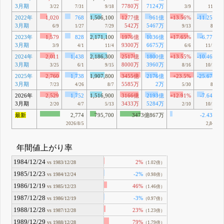
3月期
7780万
7124万
3/22
7/31
9/18
3/9
11/9
2022年
1,020
768
1,506,100
1277億
961億
+13.56%
-11.25%
3月期
542万
5467万
6/9
1/27
7/29
9/13
8/3
2023年
1,579
828
2,171,100
1976億
1036億
+17.65%
-6.77%
3月期
9300万
6675万
3/9
4/1
11/4
6/6
11/16
2024年
2,011
1,438
2,186,300
2517億
1800億
+13.55%
-10.46%
3月期
8000万
3960万
3/25
6/1
9/15
8/16
10/16
2025年
2,760
1,738
1,907,800
3455億
2176億
+23.5%
-25.67%
3月期
5585万
2万
7/23
4/26
8/7
5/30
8/5
2026年
2,529
1,752
1,516,900
3166億
2193億
+12.91%
-7.64%
3月期
3433万
5284万
2/20
4/7
5/13
2/10
10/15
最新
2,774
795,700
3473億867万
-2.43%
2026/8/5
2,843
年間値上がり率
1984/12/24
2%
vs 1983/12/28
（1.02倍）
1985/12/23
-2%
vs 1984/12/24
（0.98倍）
1986/12/19
46%
vs 1985/12/23
（1.46倍）
1987/12/28
-3%
vs 1986/12/19
（0.97倍）
1988/12/28
23%
vs 1987/12/28
（1.23倍）
1989/12/29
79%
vs 1988/12/28
（1.79倍）