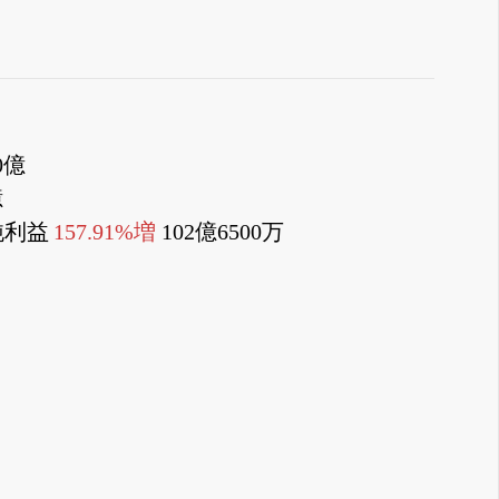
0億
億
純利益
157.91%増
102億6500万