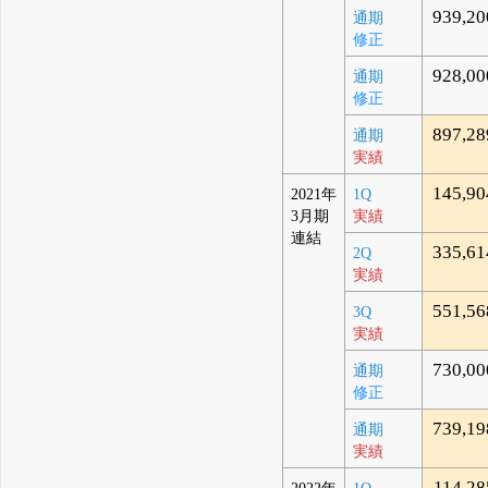
939,20
通期
修正
928,00
通期
修正
897,28
通期
実績
145,90
2021年
1Q
3月期
実績
連結
335,61
2Q
実績
551,56
3Q
実績
730,00
通期
修正
739,19
通期
実績
114,28