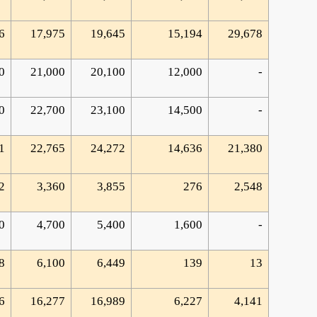
6
17,975
19,645
15,194
29,678
0
21,000
20,100
12,000
-
0
22,700
23,100
14,500
-
1
22,765
24,272
14,636
21,380
2
3,360
3,855
276
2,548
0
4,700
5,400
1,600
-
8
6,100
6,449
139
13
6
16,277
16,989
6,227
4,141