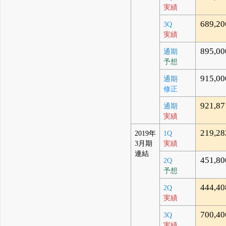
実績
689,20
3Q
実績
895,00
通期
予想
915,00
通期
修正
921,87
通期
実績
219,28
2019年
1Q
3月期
実績
連結
451,80
2Q
予想
444,40
2Q
実績
700,40
3Q
実績