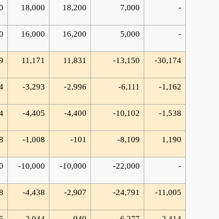
0
18,000
18,200
7,000
-
0
16,000
16,200
5,000
-
9
11,171
11,831
-13,150
-30,174
4
-3,293
-2,996
-6,111
-1,162
4
-4,405
-4,400
-10,102
-1,538
8
-1,008
-101
-8,109
1,190
0
-10,000
-10,000
-22,000
-
8
-4,438
-2,907
-24,791
-11,005
5
-2,044
-949
6,277
2,414