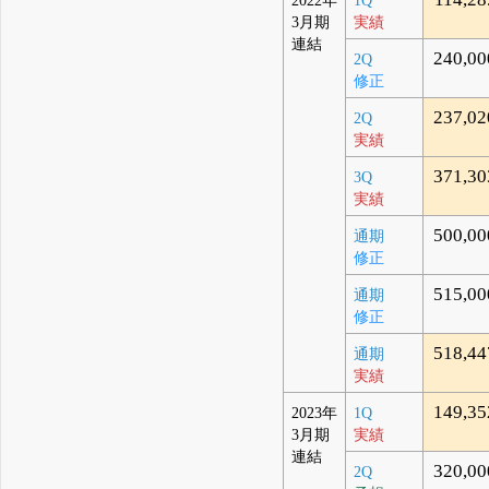
2022年
1Q
3月期
実績
連結
240,00
2Q
修正
237,02
2Q
実績
371,30
3Q
実績
500,00
通期
修正
515,00
通期
修正
518,44
通期
実績
149,35
2023年
1Q
3月期
実績
連結
320,00
2Q