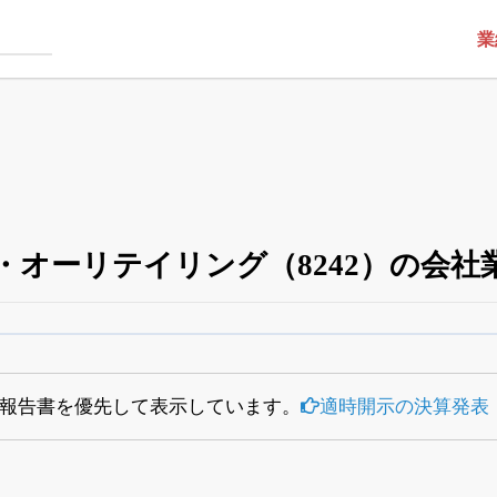
業
・オーリテイリング（8242）の会社
四半期業績・決算の進捗
がさらに詳しく見られる
24日まで完全無料
でβ版をはじめる
報告書を優先して表示しています。
適時開示の決算発表
OFFと米株版の先行利用も付きます