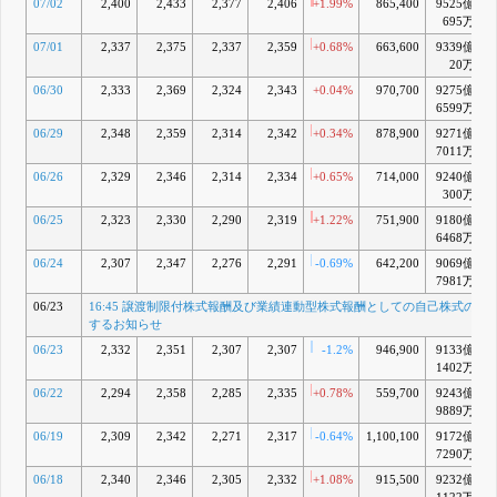
07/02
2,400
2,433
2,377
2,406
+1.99%
865,400
9525億
+
695万
07/01
2,337
2,375
2,337
2,359
+0.68%
663,600
9339億
+
20万
06/30
2,333
2,369
2,324
2,343
+0.04%
970,700
9275億
+
6599万
06/29
2,348
2,359
2,314
2,342
+0.34%
878,900
9271億
+
7011万
06/26
2,329
2,346
2,314
2,334
+0.65%
714,000
9240億
+
300万
06/25
2,323
2,330
2,290
2,319
+1.22%
751,900
9180億
6468万
06/24
2,307
2,347
2,276
2,291
-0.69%
642,200
9069億
+
7981万
06/23
16:45 譲渡制限付株式報酬及び業績連動型株式報酬としての自己株式の処
するお知らせ
06/23
2,332
2,351
2,307
2,307
-1.2%
946,900
9133億
+
1402万
06/22
2,294
2,358
2,285
2,335
+0.78%
559,700
9243億
9889万
06/19
2,309
2,342
2,271
2,317
-0.64%
1,100,100
9172億
+
7290万
06/18
2,340
2,346
2,305
2,332
+1.08%
915,500
9232億
+