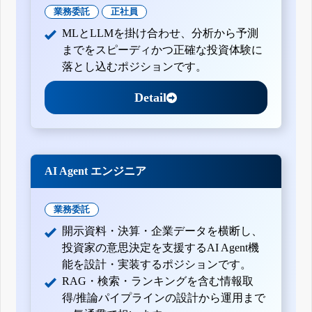
業務委託
正社員
MLとLLMを掛け合わせ、分析から予測
までをスピーディかつ正確な投資体験に
落とし込むポジションです。
Detail
AI Agent エンジニア
業務委託
開示資料・決算・企業データを横断し、
投資家の意思決定を支援するAI Agent機
能を設計・実装するポジションです。
RAG・検索・ランキングを含む情報取
得/推論パイプラインの設計から運用まで