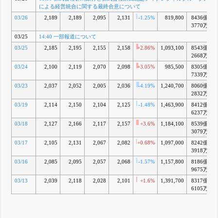
による経営統合に関する最終合意について
03/26
2,189
2,189
2,095
2,131
-1.25%
819,800
8436億
3770万
03/25
14:40 一部報道について
03/25
2,185
2,195
2,155
2,158
+2.86%
1,093,100
8543億
+
2668万
03/24
2,100
2,119
2,070
2,098
+3.05%
985,500
8305億
7339万
03/23
2,037
2,052
2,005
2,036
-4.19%
1,240,700
8060億
2832万
03/19
2,114
2,150
2,104
2,125
-1.48%
1,463,900
8412億
6237万
03/18
2,127
2,166
2,117
2,157
+3.6%
1,184,100
8539億
+
3079万
03/17
2,105
2,131
2,067
2,082
+0.68%
1,097,000
8242億
3918万
03/16
2,085
2,095
2,057
2,068
-1.57%
1,157,800
8186億
9675万
03/13
2,039
2,118
2,028
2,101
+1.6%
1,391,700
8317億
6105万