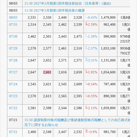
08/03
11:30 2027年3月期第1四半期決算短信〔日本基準〕(連結)
式の処分に
関するお知
08/03
11:30 2027年3月期第1四半期決算の概要
らせ
08/03
2,531
2,550
2,440
2,528
-0.43%
1,479,800
1兆8億
+
6月 23, 2026
15:30
D
07/31
2,514
2,545
2,462
2,539
+2.59%
962,400
1兆51
+
2026年3月
億
期決算の概
07/30
2,462
2,501
2,443
2,475
-1.39%
990,900
9798億
要
2323万
15:30
2026年3月
07/29
2,570
2,577
2,461
2,510
-2.37%
1,053,100
9936億
+
期決算短信
7932万
〔日本基
準〕(連結)
07/28
2,647
2,652
2,571
2,571
-3.31%
1,131,000
1兆178
5月 11, 2026
億
14:30 業績
E
07/27
2,647
2,661
2,616
2,659
+1.92%
1,054,600
1兆526
+
予想の修正
億
および期末
07/24
2,545
2,621
2,545
2,609
+0.54%
787,400
1兆328
+
配当予想の
修正(増配)
億
に関するお
07/23
2,570
2,613
2,565
2,595
+0.35%
890,300
1兆273
+
知らせ
億
4月 28, 2026
07/22
2,581
2,598
2,544
2,586
+2.13%
1,059,800
1兆237
+
15:30 株式
F
億
会社群馬銀
行と株式会
07/21
15:30 譲渡制限付株式報酬及び業績連動型株式報酬としての自己株式処分
社第四北越
完了に関するお知らせ
フィナンシ
07/21
2,460
2,548
2,447
2,532
ャルグルー
+3.9%
981,700
1兆23
プの株式交
億