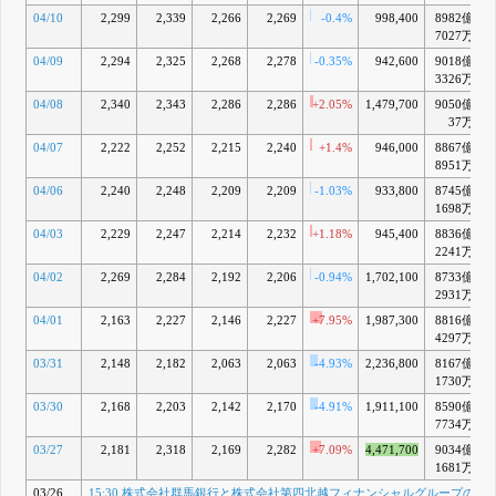
04/10
2,299
2,339
2,266
2,269
-0.4%
998,400
8982億
+
7027万
04/09
2,294
2,325
2,268
2,278
-0.35%
942,600
9018億
3326万
04/08
2,340
2,343
2,286
2,286
+2.05%
1,479,700
9050億
+
37万
04/07
2,222
2,252
2,215
2,240
+1.4%
946,000
8867億
+
8951万
04/06
2,240
2,248
2,209
2,209
-1.03%
933,800
8745億
+
1698万
04/03
2,229
2,247
2,214
2,232
+1.18%
945,400
8836億
2241万
04/02
2,269
2,284
2,192
2,206
-0.94%
1,702,100
8733億
+
2931万
04/01
2,163
2,227
2,146
2,227
+7.95%
1,987,300
8816億
+
4297万
03/31
2,148
2,182
2,063
2,063
-4.93%
2,236,800
8167億
1730万
03/30
2,168
2,203
2,142
2,170
-4.91%
1,911,100
8590億
+
7734万
03/27
2,181
2,318
2,169
2,282
+7.09%
4,471,700
9034億
+
1681万
03/26
15:30 株式会社群馬銀行と株式会社第四北越フィナンシャルグループの株