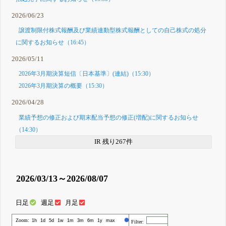
2026/06/23
譲渡制限付株式報酬及び業績連動型株式報酬としての自己株式の処分
に関するお知らせ（16:45）
2026/05/11
2026年3月期決算短信〔日本基準〕(連結)（15:30）
2026年3月期決算の概要（15:30）
2026/04/28
業績予想の修正および期末配当予想の修正(増配)に関するお知らせ
（14:30）
IR 残り267件
2026/03/13～2026/08/07
日足
週足
月足
Zoom:
株価
1h
1d
5d
1w
1m
3m
6m
1y
max
Filter: