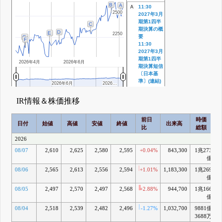
B
A
11:30
A
2500
2500
2027年3月
期第1四半
C
期決算の概
D
E
2250
2250
要
G
F
11:30
2027年3月
期第1四半
2026年4月
2026年6月
期決算短信
〔日本基
準〕(連結)
2026年6月
2026年6月
2026…
2026…
8月 03, 2026
15:30 譲渡
B
IR情報＆株価推移
制限付株式
報酬及び業
前日
時価
績連動型株
日付
始値
高値
安値
終値
出来高
比
総額
式報酬とし
ての自己株
2026
式処分の払
08/07
2,610
2,625
2,580
2,595
+0.04%
843,300
1兆273
+
込完了に関
するお知ら
億
せ
08/06
2,565
2,613
2,556
2,594
+1.01%
1,183,300
1兆269
+
7月 21, 2026
億
16:45 譲渡
C
08/05
2,497
2,570
2,497
2,568
+2.88%
944,700
1兆166
+
制限付株式
億
報酬及び業
績連動型株
08/04
2,518
2,539
2,482
2,496
-1.27%
1,032,700
9881億
式報酬とし
3688万
ての自己株