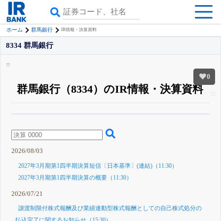
ホーム
群馬銀行
IR情報・決算資料
8334 群馬銀行
0
群馬銀行（8334）のIR情報・決算資料
β版IRBANKでは、
8月24日まで完全無料
四半期業績・決算の進捗
がさらに
詳しく見られる
無料でβ版をはじめる
登録すると永久30%OFFと米株版の先行利用も付きます
2026/08/03
2027年3月期第1四半期決算短信〔日本基準〕(連結)（11:30）
2027年3月期第1四半期決算の概要（11:30）
2026/07/21
譲渡制限付株式報酬及び業績連動型株式報酬としての自己株式処分の
払込完了に関するお知らせ（15:30）