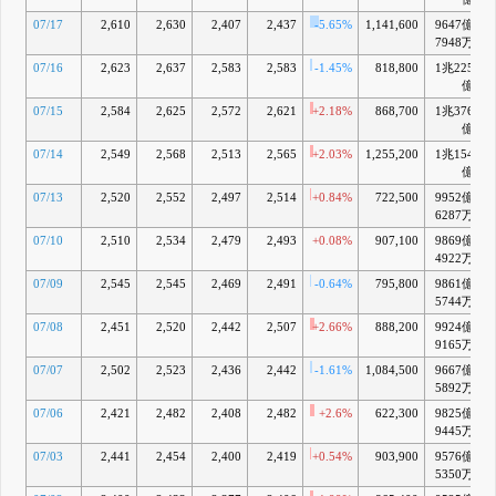
換による経
07/17
2,610
2,630
2,407
2,437
-5.65%
1,141,600
9647億
+
営統合に関
7948万
する最終合
意について
07/16
2,623
2,637
2,583
2,583
-1.45%
818,800
1兆225
+
3月 26, 2026
億
14:40 一部
G
07/15
2,584
2,625
2,572
2,621
+2.18%
868,700
1兆376
+
報道につい
億
て
07/14
2,549
2,568
2,513
2,565
+2.03%
1,255,200
1兆154
+
3月 25, 2026
億
07/13
2,520
2,552
2,497
2,514
+0.84%
722,500
9952億
6287万
07/10
2,510
2,534
2,479
2,493
+0.08%
907,100
9869億
+
4922万
07/09
2,545
2,545
2,469
2,491
-0.64%
795,800
9861億
+
5744万
07/08
2,451
2,520
2,442
2,507
+2.66%
888,200
9924億
+
9165万
07/07
2,502
2,523
2,436
2,442
-1.61%
1,084,500
9667億
+
5892万
07/06
2,421
2,482
2,408
2,482
+2.6%
622,300
9825億
+
9445万
07/03
2,441
2,454
2,400
2,419
+0.54%
903,900
9576億
+
5350万