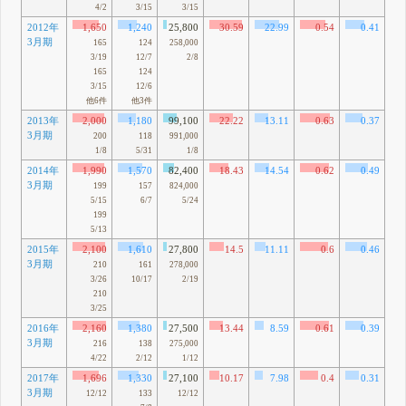
4/2
3/15
3/15
2012年
1,650
1,240
25,800
30.59
22.99
0.54
0.41
1
3月期
70
165
124
258,000
3/19
12/7
2/8
165
124
3/15
12/6
他6件
他3件
2013年
2,000
1,180
99,100
22.22
13.11
0.63
0.37
2
3月期
58
200
118
991,000
1/8
5/31
1/8
2014年
1,990
1,570
82,400
18.43
14.54
0.62
0.49
2
3月期
41
199
157
824,000
5/15
6/7
5/24
199
5/13
2015年
2,100
1,610
27,800
14.5
11.11
0.6
0.46
2
3月期
25
210
161
278,000
3/26
10/17
2/19
210
3/25
2016年
2,160
1,380
27,500
13.44
8.59
0.61
0.39
2
3月期
26
216
138
275,000
4/22
2/12
1/12
2017年
1,696
1,330
27,100
10.17
7.98
0.4
0.31
1
3月期
7
12/12
133
12/12