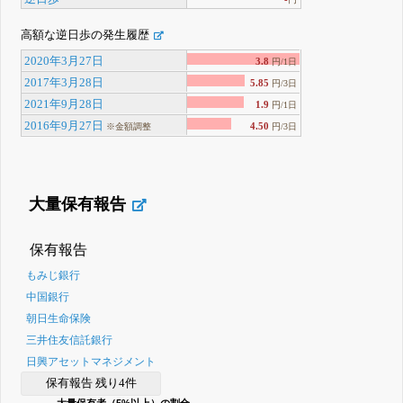
高額な逆日歩の発生履歴
2020年3月27日
3.8
円/1日
2017年3月28日
5.85
円/3日
2021年9月28日
1.9
円/1日
2016年9月27日
4.50
※金額調整
円/3日
大量保有報告
保有報告
もみじ銀行
中国銀行
朝日生命保険
三井住友信託銀行
日興アセットマネジメント
保有報告 残り4件