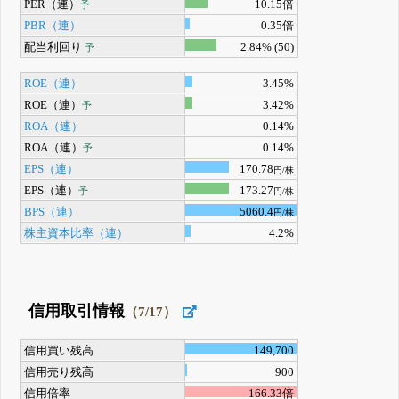
PER（連）
10.15倍
予
PBR（連）
0.35倍
配当利回り
2.84% (50)
予
ROE（連）
3.45%
ROE（連）
3.42%
予
ROA（連）
0.14%
ROA（連）
0.14%
予
EPS（連）
170.78
円/株
EPS（連）
173.27
予
円/株
BPS（連）
5060.4
円/株
株主資本比率（連）
4.2%
信用取引情報
（7/17）
信用買い残高
149,700
信用売り残高
900
信用倍率
166.33倍