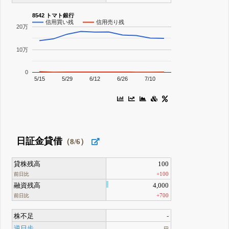
8542 トマト銀行
信用買い残
信用売り残
20万
10万
0
5/15
5/29
6/12
6/26
7/10
日証金貸借
（8/6）
貸株残高
100
+100
前日比
融資残高
4,000
+700
前日比
株不足
-
逆日歩
-
円