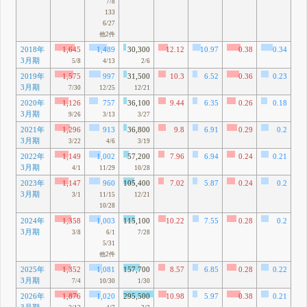
7/8
133
6/27
他2件
2018年
1,645
1,489
30,300
12.12
10.97
0.38
0.34
1
3月期
12
5/8
4/13
2/6
2019年
1,575
997
31,500
10.3
6.52
0.36
0.23
1
3月期
94
7/30
12/25
12/21
2020年
1,126
757
36,100
9.44
6.35
0.26
0.18
1
3月期
50
9/26
3/13
3/27
2021年
1,296
913
36,800
9.8
6.91
0.29
0.2
1
3月期
36
3/22
4/6
3/19
2022年
1,149
1,002
57,200
7.96
6.94
0.24
0.21
1
3月期
19
4/1
11/29
10/28
2023年
1,147
960
105,400
7.02
5.87
0.24
0.2
1
3月期
95
3/1
11/15
12/21
10/28
2024年
1,358
1,003
115,100
10.22
7.55
0.28
0.2
1
3月期
60
3/8
6/1
7/28
5/31
他2件
2025年
1,352
1,081
157,700
8.57
6.85
0.28
0.22
1
3月期
90
7/4
10/30
1/30
2026年
1,876
1,020
295,500
10.98
5.97
0.38
0.21
2
3月期
9