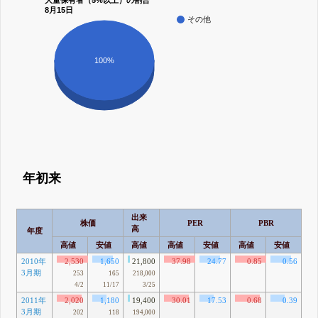
大量保有者（5%以上）の割合
8月15日
その他
100%
年初来
出来
株価
PER
PBR
高
年度
高値
安値
高値
高値
安値
高値
安値
高
2010年
2,530
1,650
21,800
37.98
24.77
0.85
0.56
3月期
253
165
218,000
4/2
11/17
3/25
2011年
2,020
1,180
19,400
30.01
17.53
0.68
0.39
2
3月期
91
202
118
194,000