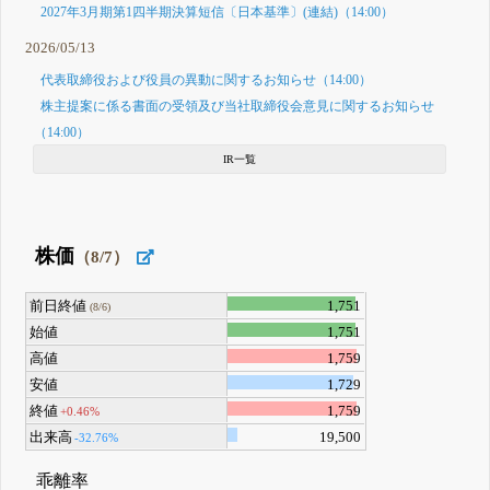
2027年3月期第1四半期決算短信〔日本基準〕(連結)（14:00）
2026/05/13
代表取締役および役員の異動に関するお知らせ（14:00）
株主提案に係る書面の受領及び当社取締役会意見に関するお知らせ
（14:00）
IR一覧
株価
（8/7）
前日終値
1,751
(8/6)
始値
1,751
高値
1,759
安値
1,729
終値
1,759
+0.46%
出来高
19,500
-32.76%
乖離率