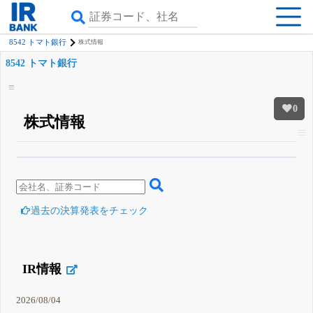
8542 トマト銀行
株式情報
8542 トマト銀行
0
株式情報
β版IRBANKでは、
8月24日まで完全無料
四半期業績・決算の進捗
がさらに
詳しく見られる
無料でβ版をはじめる
登録すると永久30%OFFと米株版の先行利用も付きます
過去の決算発表をチェック
IR情報
2026/08/04