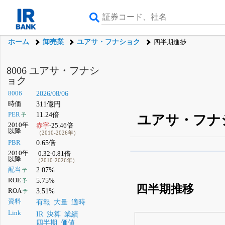
ホーム
卸売業
ユアサ・フナショク
四半期進捗
8006 ユアサ・フナシ
ョク
8006
2026/08/06
時価
311億円
PER
11.24倍
予
ユアサ・フナシ
2010年
赤字
-25.46倍
以降
（2010-2026年）
PBR
0.65倍
2010年
0.32-0.81倍
β版IRBANKでは、
8月
以降
（2010-2026年）
配当
2.07%
予
無料
ROE
5.75%
予
四半期推移
登録すると永久30%
ROA
3.51%
予
資料
有報
大量
適時
Link
IR
決算
業績
四半期
価値