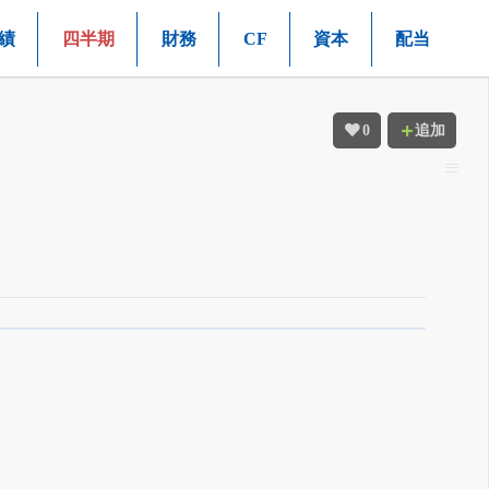
績
四半期
財務
CF
資本
配当
0
追加