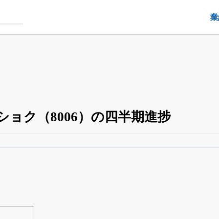
業
ョク（8006）の四半期進捗
四半期業績・決算の進捗
がさらに詳しく見られる
24日まで完全無料
でβ版をはじめる
OFFと米株版の先行利用も付きます