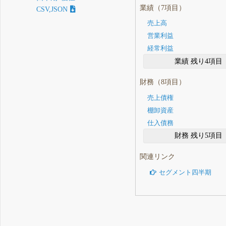
業績（7項目）
CSV,JSON
売上高
営業利益
経常利益
業績 残り4項目
財務（8項目）
売上債権
棚卸資産
仕入債務
財務 残り5項目
関連リンク
セグメント四半期