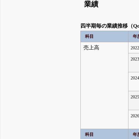
業績
四半期毎の業績推移（Qo
科目
年
売上高
2022
2023
2024
2025
2026
科目
年