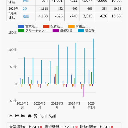
574
-1,651
-322
-1,077
-3,860
10,581
通期
連結
2026年
2Q
1,118
-452
-603
666
-384
10,644
3月期
4,138
-623
-740
3,515
-626
13,356
通期
連結
営業活…
投資活…
財務活…
フリーキャッ…
設備投資
現金等
150億
100億
50億
0
-50億
2018年3
2020年3
2022年3
2024年3
2026
月
月
月
月
年3月
3
5
営業活動によるCF
投資活動によるCF
財務活動によるCF