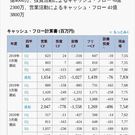
億4000万、投資活動によるキャッシュ・フロー -6億
2300万、営業活動によるキャッシュ・フロー 41億
3800万
キャッシュ・フロー計算書 (百万円)
もっとみる
設備
四半
営業
投資
財務
フリ
現金
年度
投資
期
CF
CF
CF
ーCF
等
#1
2018年
1Q
623
24
-516
647
-10
7,558
3月期
2Q
803
7
-681
810
-30
7,557
連結
3Q
1,402
-115
-807
1,287
-49
7,907
1,654
-215
-1,027
1,439
-76
7,836
通期
2019年
1Q
889
-158
-885
731
-162
7,682
3月期
2Q
1,420
-249
-1,252
1,171
-258
7,757
連結
3Q
1,455
-367
-1,281
1,088
-410
7,645
2,047
-778
-1,558
1,269
-496
7,549
通期
2020年
1Q
517
-11
-427
506
-14
7,626
3月期
2Q
811
-163
-424
648
-161
7,771
連結
3Q
1,057
-236
-358
821
-189
8,010