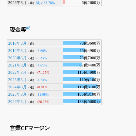
2026年3月
-6億2600万
減少-83.78%
（連）
#8
現金等
2018年3月
78億3600万
（連）
2019年3月
75億4900万
-3.66%
（連）
2020年3月
70億7000万
-6.35%
（連）
2021年3月
67億4400万
-4.61%
（連）
2022年3月
115億4900万
+71.25%
（連）
2023年3月
110億100万
-4.74%
（連）
2024年3月
119億8100万
+8.91%
（連）
2025年3月
105億8100万
-11.69%
（連）
2026年3月
133億5600万
+26.23%
（連）
営業CFマージン