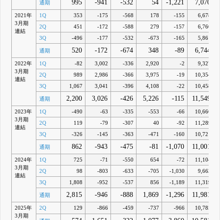
995
-941
-532
54
-1,221
7,070
通期
2021年
1Q
353
-175
-568
178
-155
6,678
3月期
2Q
451
-172
-588
279
-157
6,760
連結
3Q
-496
-177
-532
-673
-165
5,861
520
-172
-674
348
-89
6,744
通期
2022年
1Q
-82
3,002
-336
2,920
-2
9,327
3月期
2Q
989
2,986
-366
3,975
-19
10,354
連結
3Q
1,067
3,041
-396
4,108
-22
10,458
2,200
3,026
-426
5,226
-115
11,549
通期
2023年
1Q
-490
-63
-335
-553
-66
10,666
3月期
2Q
119
-79
-307
40
-92
11,289
連結
3Q
-326
-145
-363
-471
-160
10,721
862
-943
-475
-81
-1,070
11,001
通期
2024年
1Q
725
-71
-550
654
-72
11,104
3月期
2Q
98
-803
-633
-705
-1,030
9,663
連結
3Q
1,808
-952
-537
856
-1,189
11,319
2,815
-946
-888
1,869
-1,296
11,981
通期
2025年
2Q
129
-866
-459
-737
-966
10,785
3月期