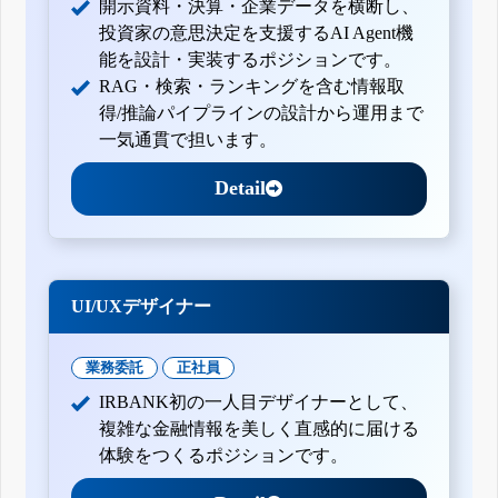
開示資料・決算・企業データを横断し、
投資家の意思決定を支援するAI Agent機
能を設計・実装するポジションです。
RAG・検索・ランキングを含む情報取
得/推論パイプラインの設計から運用まで
一気通貫で担います。
Detail
UI/UXデザイナー
業務委託
正社員
IRBANK初の一人目デザイナーとして、
複雑な金融情報を美しく直感的に届ける
体験をつくるポジションです。